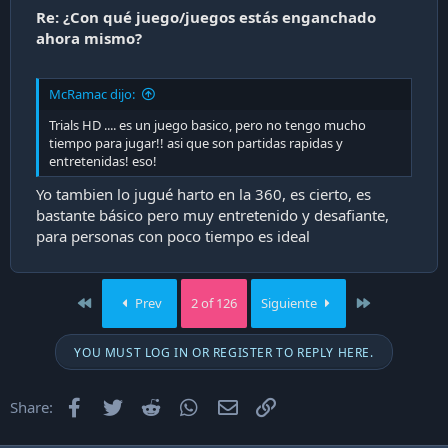
Re: ¿Con qué juego/juegos estás enganchado
ahora mismo?
McRamac dijo:
Trials HD .... es un juego basico, pero no tengo mucho
tiempo para jugar!! asi que son partidas rapidas y
entretenidas! eso!
Yo tambien lo jugué harto en la 360, es cierto, es
bastante básico pero muy entretenido y desafiante,
para personas con poco tiempo es ideal
First
Last
Prev
2 of 126
Siguiente
YOU MUST LOG IN OR REGISTER TO REPLY HERE.
Facebook
Twitter
Reddit
WhatsApp
Email
Enlace
Share: