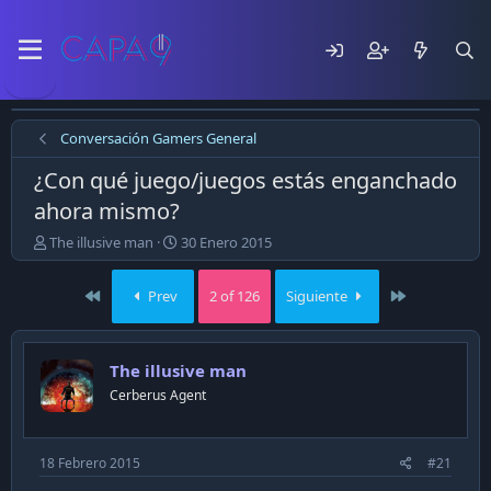
Conversación Gamers General
¿Con qué juego/juegos estás enganchado
ahora mismo?
E
F
The illusive man
30 Enero 2015
m
e
p
c
First
Last
Prev
2 of 126
Siguiente
e
h
z
a
ó
d
e
e
The illusive man
l
p
Cerberus Agent
t
u
e
b
m
l
a
i
18 Febrero 2015
#21
c