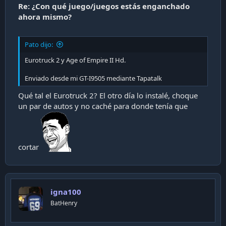
a
Re: ¿Con qué juego/juegos estás enganchado
c
ahora mismo?
i
ó
n
Pato dijo:
Eurotruck 2 y Age of Empire II Hd.
Enviado desde mi GT-I9505 mediante Tapatalk
Qué tal el Eurotruck 2? El otro día lo instalé, choque
un par de autos y no caché para donde tenía que
cortar
igna100
BatHenry