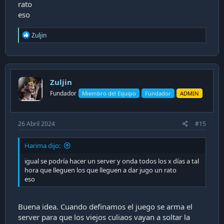
rato
eso
R
Zuljin
e
a
c
t
i
Zuljin
o
n
Fundador
Miembro del Equipo
Fundador
ADMIN
s
:
26 Abril 2024
#15
Harima dijo:
igual se podría hacer un server y onda todos los x días a tal
hora que lleguen los que lleguen a dar jugo un rato
eso
Buena idea. Cuando definamos el juego se arma el
server para que los viejos culiaos vayan a soltar la