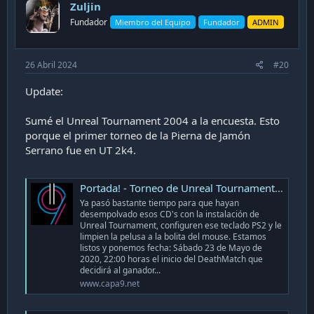
Zuljin
o
n
Fundador
Miembro del Equipo
Fundador
ADMIN
s
:
26 Abril 2024
#20
Update:
Sumé el Unreal Tournament 2004 a la encuesta. Esto
porque el primer torneo de la Pierna de Jamón
Serrano fue en UT 2k4.
Portada! - Torneo de Unreal Tournament 2004 Pierna de Jamon Serrano Edition
Ya pasó bastante tiempo para que hayan
desempolvado esos CD's con la instalación de
Unreal Tournament, configuren ese teclado PS2 y le
limpien la pelusa a la bolita del mouse. Estamos
listos y ponemos fecha: Sábado 23 de Mayo de
2020, 22:00 horas el inicio del DeathMatch que
decidirá al ganador...
www.capa9.net