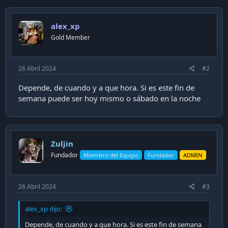
c
t
i
alex_xp
o
n
Gold Member
s
:
26 Abril 2024
#2
Depende, de cuando y a que hora. Si es este fin de
semana puede ser hoy mismo o sábado en la noche
Zuljin
Fundador
Miembro del Equipo
Fundador
ADMIN
26 Abril 2024
#3
alex_xp dijo:
Depende, de cuando y a que hora. Si es este fin de semana