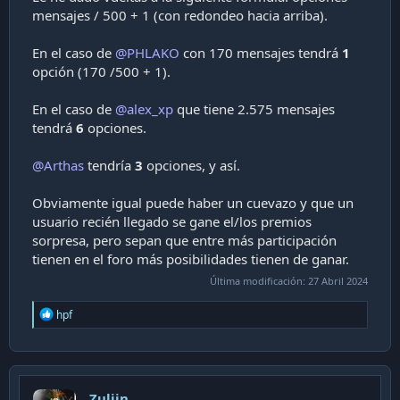
mensajes / 500 + 1 (con redondeo hacia arriba).
En el caso de
@PHLAKO
con 170 mensajes tendrá
1
opción (170 /500 + 1).
En el caso de
@alex_xp
que tiene 2.575 mensajes
tendrá
6
opciones.
@Arthas
tendría
3
opciones, y así.
Obviamente igual puede haber un cuevazo y que un
usuario recién llegado se gane el/los premios
sorpresa, pero sepan que entre más participación
tienen en el foro más posibilidades tienen de ganar.
Última modificación:
27 Abril 2024
R
hpf
e
a
c
t
i
Zuljin
o