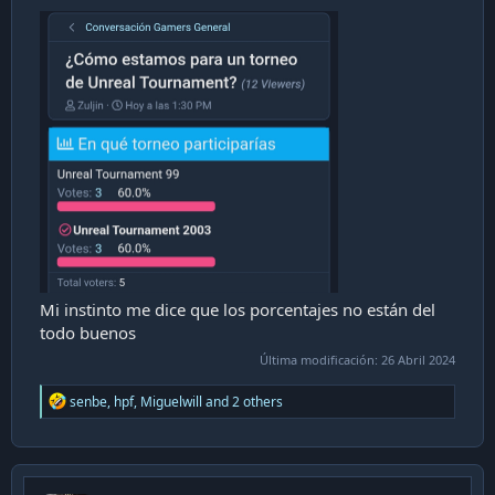
Mi instinto me dice que los porcentajes no están del
todo buenos
Última modificación:
26 Abril 2024
R
senbe
,
hpf
,
Miguelwill
and 2 others
e
a
c
t
i