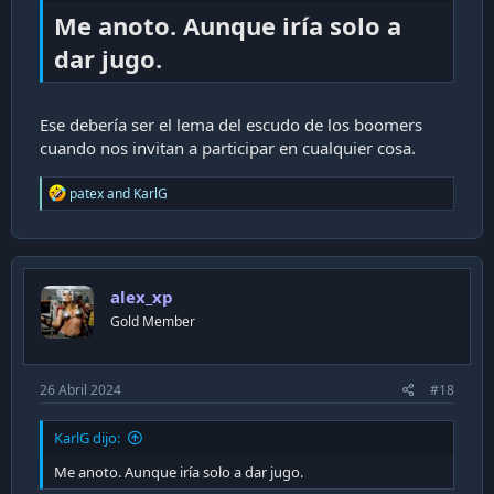
Me anoto. Aunque iría solo a
dar jugo.
Ese debería ser el lema del escudo de los boomers
cuando nos invitan a participar en cualquier cosa.
R
patex
and
KarlG
e
a
c
t
i
alex_xp
o
n
Gold Member
s
:
26 Abril 2024
#18
KarlG dijo:
Me anoto. Aunque iría solo a dar jugo.