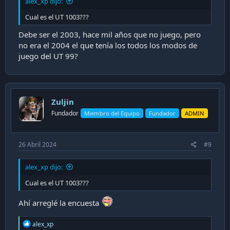
alex_xp dijo:
Cual es el UT 1003???
Debe ser el 2003, hace mil años que no juego, pero
no era el 2004 el que tenía los todos los modos de
juego del UT 99?
Zuljin
Fundador
Miembro del Equipo
Fundador
ADMIN
26 Abril 2024
#9
alex_xp dijo:
Cual es el UT 1003???
Ahí arreglé la encuesta
R
alex_xp