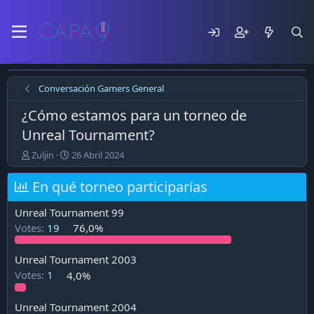
Conversación Gamers General
¿Cómo estamos para un torneo de
Unreal Tournament?
E
F
Zuljin
26 Abril 2024
m
e
p
c
En qué torneo participarías
e
h
z
a
Unreal Tournament 99
ó
d
Votes:
19
76,0%
e
e
l
p
t
u
Unreal Tournament 2003
e
b
Votes:
1
4,0%
m
l
a
i
c
Unreal Tournament 2004