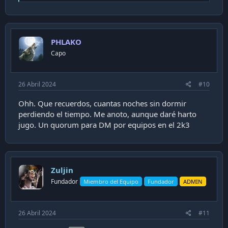
e
a
c
t
i
PHLAKO
o
n
Capo
s
:
26 Abril 2024
#10
Ohh. Que recuerdos, cuantas noches sin dormir
perdiendo el tiempo. Me anoto, aunque daré harto
jugo. Un quorum para DM por equipos en el 2k3
Zuljin
Fundador
Miembro del Equipo
Fundador
ADMIN
26 Abril 2024
#11