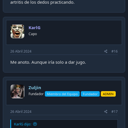
artritis de los dedos practicando.
KarlG
Capo
26 Abril 2024
#16
Me anoto. Aunque iría solo a dar jugo.
Zuljin
Fundador
Miembro del Equipo
Fundador
ADMIN
26 Abril 2024
#17
KarlG dijo: