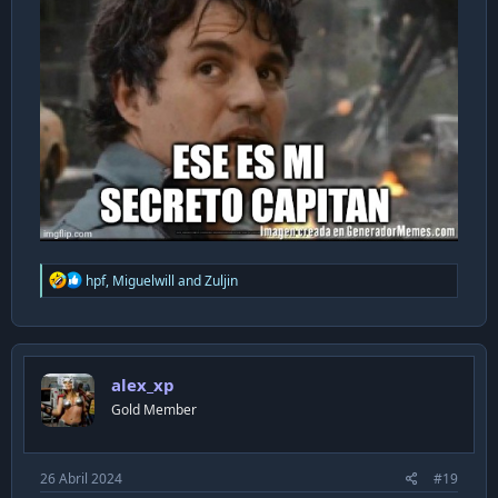
R
hpf
,
Miguelwill
and
Zuljin
e
a
c
t
i
alex_xp
o
n
Gold Member
s
:
26 Abril 2024
#19