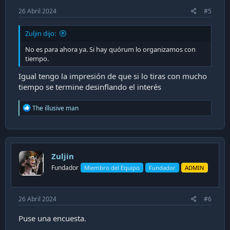
26 Abril 2024
#5
Zuljin dijo:
No es para ahora ya. Si hay quórum lo organizamos con
tiempo.
Igual tengo la impresión de que si lo tiras con mucho
tiempo se termine desinflando el interés
R
The illusive man
e
a
c
t
i
Zuljin
o
n
Fundador
Miembro del Equipo
Fundador
ADMIN
s
:
26 Abril 2024
#6
Puse una encuesta.