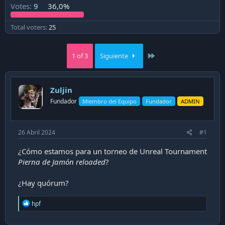
a
Votes:
9
36,0%
c
i
Total voters
25
ó
n
Last
1 of 3
Siguiente
Zuljin
Fundador
Miembro del Equipo
Fundador
ADMIN
26 Abril 2024
#1
¿Cómo estamos para un torneo de Unreal Tournament
Pierna de Jamón reloaded
?
¿Hay quórum?
R
hpf
e
a