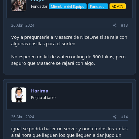
n
Fundador
Miembro del Equipo
Fundador
ADMIN
s
:
26 Abril 2024
#13
Voy a preguntarle a Masacre de NiceOne si se raja con
algunas cosillas para el sorteo.
No esperen un kit de watercooling de 500 lukas, pero
seguro que Masacre se rajará con algo.
Harima
Pegao al tarro
26 Abril 2024
#14
igual se podría hacer un server y onda todos los x días
a tal hora que lleguen los que lleguen a dar jugo un