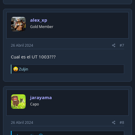
alex_xp
Gold Member
26 Abril 2024
#7
Cual es el UT 1003???
R
Zuljin
e
a
c
t
i
jarayama
o
n
Capo
s
:
26 Abril 2024
#8