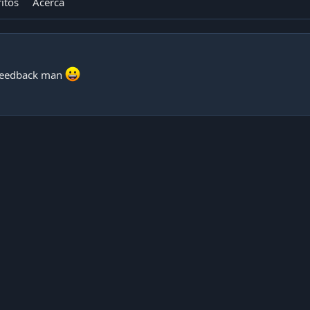
itos
Acerca
 feedback man