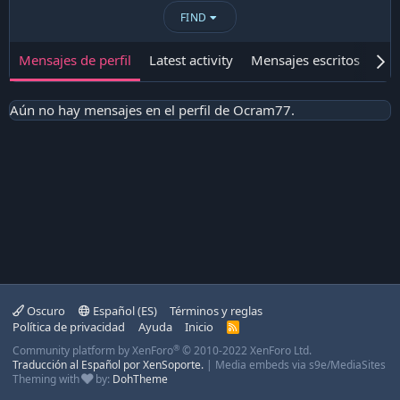
FIND
Mensajes de perfil
Latest activity
Mensajes escritos
Ace
Aún no hay mensajes en el perfil de Ocram77.
Oscuro
Español (ES)
Términos y reglas
Política de privacidad
Ayuda
Inicio
R
S
®
Community platform by XenForo
© 2010-2022 XenForo Ltd.
S
Traducción al Español por XenSoporte.
|
Media embeds via s9e/MediaSites
Theming with
by:
DohTheme