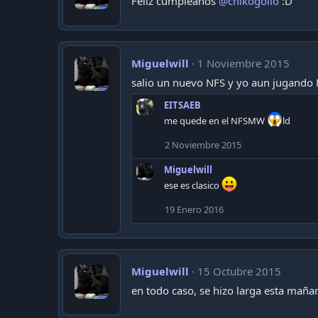
Feliz cumpleaños
@chikogollo
:D
Miguelwill
1 Noviembre 2015
salio un nuevo NFS y yo aun jugando 
EITSAEB
me quede en el NFSMW
ld
2 Noviembre 2015
Miguelwill
ese es clasico
19 Enero 2016
Miguelwill
15 Octubre 2015
en todo caso, se hizo larga esta maña