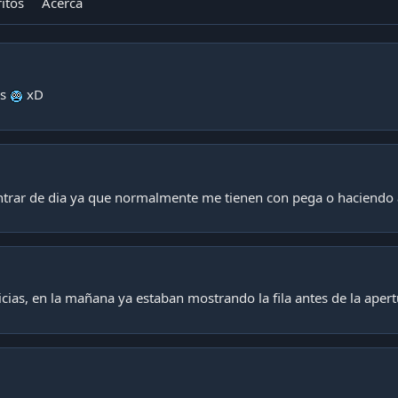
itos
Acerca
as
xD
entrar de dia ya que normalmente me tienen con pega o haciendo
icias, en la mañana ya estaban mostrando la fila antes de la aper