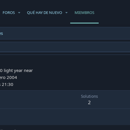
FOROS
QUÉ HAY DE NUEVO
MIEMBROS
es
0 light year near
ero 2004
s 21:30
Solutions
2