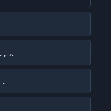
 algo xD
tura