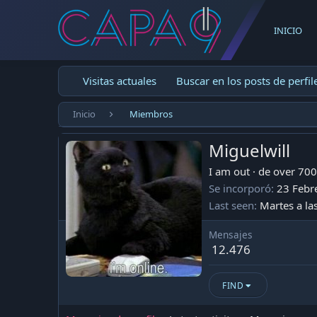
INICIO
Visitas actuales
Buscar en los posts de perfil
Inicio
Miembros
Miguelwill
I am out
·
de
over 700
Se incorporó
23 Febr
Last seen
Martes a la
Mensajes
12.476
FIND