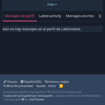
FIND
Mensajes de perfil
Latest activity
Mensajes escritos
Ace
Aún no hay mensajes en el perfil de Latifundista.
Oscuro
Español (ES)
Términos y reglas
Política de privacidad
Ayuda
Inicio
R
S
®
Community platform by XenForo
© 2010-2022 XenForo Ltd.
S
Traducción al Español por XenSoporte.
|
Media embeds via s9e/MediaSites
Theming with
by:
DohTheme