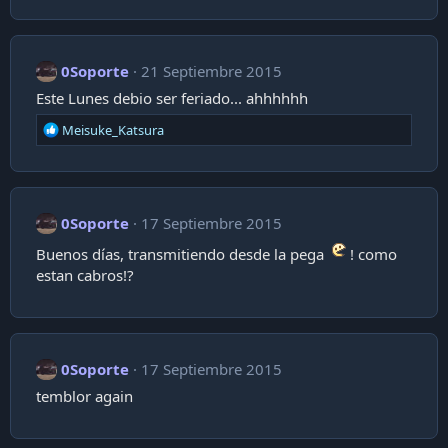
0Soporte
21 Septiembre 2015
Este Lunes debio ser feriado... ahhhhhh
R
Meisuke_Katsura
e
a
c
t
i
0Soporte
17 Septiembre 2015
o
Buenos días, transmitiendo desde la pega
! como
n
s
estan cabros!?
:
0Soporte
17 Septiembre 2015
temblor again