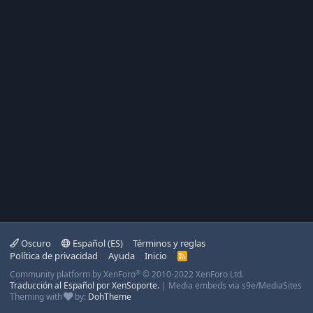
Oscuro
Español (ES)
Términos y reglas
Política de privacidad
Ayuda
Inicio
R
S
®
Community platform by XenForo
© 2010-2022 XenForo Ltd.
S
Traducción al Español por XenSoporte.
|
Media embeds via s9e/MediaSites
Theming with
by:
DohTheme