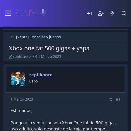
[Venta] Consolas y juegos
Xbox one fat 500 gigas + yapa
E
F
replikante
1 Marzo 2023
m
e
p
c
e
h
replikante
z
a
Capo
ó
d
e
e
l
p
t
u
1 Marzo 2023
#1
e
b
m
l
Estimados,
a
i
c
Pongo a la venta consola Xbox One fat de 500 gigas,
a
uso adulto, solo desgaste de la caja por tiempo.
c