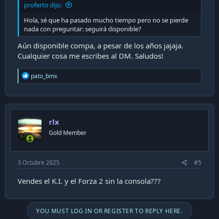
proferto dijo:
Hola, sé que ha pasado mucho tiempo pero no se pierde
nada con preguntar: seguirá disponible?
Aún disponible compa, a pesar de los años jajaja.
Cualquier cosa me escribes al DM. Saludos!
R
pato_bmx
e
a
c
t
i
rlx
o
n
Gold Member
s
:
3 Octubre 2025
#5
Vendes el K.I. y el Forza 2 sin la consola???
YOU MUST LOG IN OR REGISTER TO REPLY HERE.