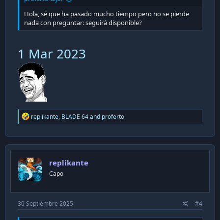
Hola, sé que ha pasado mucho tiempo pero no se pierde
Saludos !!
nada con preguntar: seguirá disponible?
1 Mar 2023
R
replikante
,
BLADE 64
and
proferto
e
a
c
t
i
replikante
o
n
Capo
s
:
30 Septiembre 2025
#4