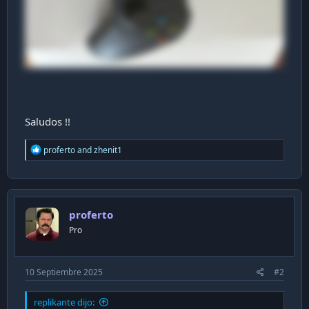
Saludos !!
R
proferto
and
zhenit1
e
a
c
t
i
proferto
o
n
Pro
s
:
10 Septiembre 2025
#2
replikante dijo: