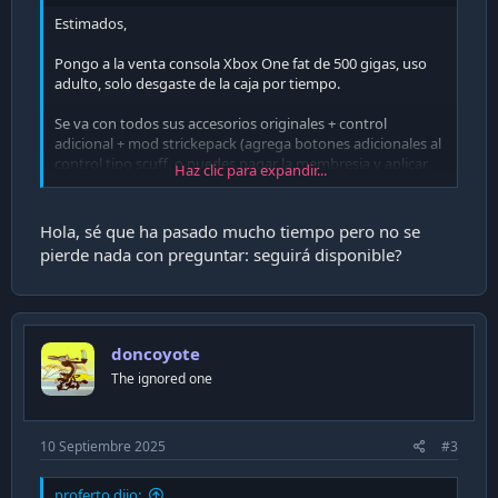
Estimados,
Pongo a la venta consola Xbox One fat de 500 gigas, uso
adulto, solo desgaste de la caja por tiempo.
Se va con todos sus accesorios originales + control
adicional + mod strickepack (agrega botones adicionales al
control tipo scuff, o puedes pagar la membresia y aplicar
Haz clic para expandir...
cheat xD) + juegos de regalo.
No tiene garantía.
Hola, sé que ha pasado mucho tiempo pero no se
pierde nada con preguntar: seguirá disponible?
Se va por $150.000 conversable.
Fotos:
doncoyote
The ignored one
Ver adjunto 29311
Ver adjunto 29312
Ver adjunto 29313
10 Septiembre 2025
#3
Ver adjunto 29314
proferto dijo: