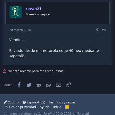
revan21
Miembro Regular
20 Marzo 2024
#8
Vendida!
Enviado desde mi motorola edge 40 neo mediante
Tapatalk
No está abierto para más respuestas.
Facebook
Twitter
Reddit
WhatsApp
Email
Enlace
Share:
Oscuro
Español (ES)
Términos y reglas
Política de privacidad
Ayuda
Inicio
R
S
®
Community platform by XenForo
© 2010-2022 XenForo Ltd.
S