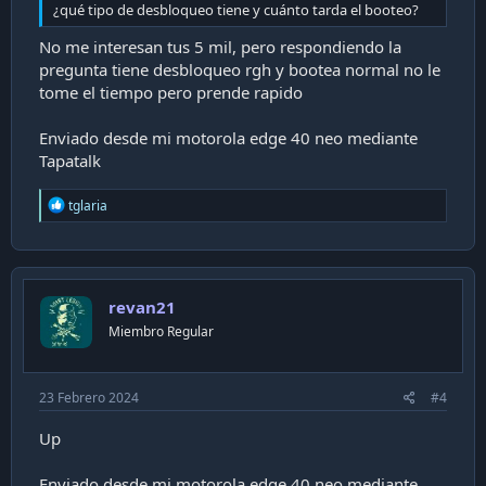
¿qué tipo de desbloqueo tiene y cuánto tarda el booteo?
No me interesan tus 5 mil, pero respondiendo la
pregunta tiene desbloqueo rgh y bootea normal no le
tome el tiempo pero prende rapido
Enviado desde mi motorola edge 40 neo mediante
Tapatalk
R
tglaria
e
a
c
t
i
revan21
o
n
Miembro Regular
s
:
23 Febrero 2024
#4
Up
Enviado desde mi motorola edge 40 neo mediante