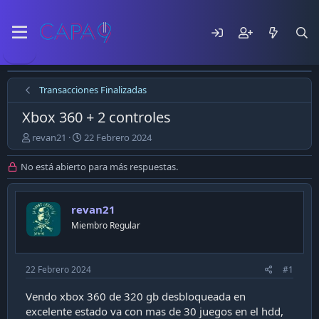
Transacciones Finalizadas
Xbox 360 + 2 controles
E
F
revan21
22 Febrero 2024
m
e
p
c
No está abierto para más respuestas.
e
h
z
a
ó
d
revan21
e
e
Miembro Regular
l
p
t
u
e
b
m
l
22 Febrero 2024
#1
a
i
c
Vendo xbox 360 de 320 gb desbloqueada en
a
excelente estado va con mas de 30 juegos en el hdd,
c