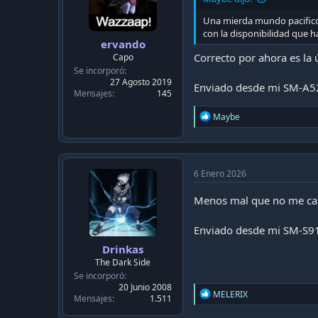
Una mierda mundo pacifico,
con la disponibilidad que h
ervando
Correcto por ahora es la
Capo
Se incorporó
27 Agosto 2019
Enviado desde mi SM-A5
Mensajes
145
R
Maybe
e
a
c
t
i
6 Enero 2026
o
n
Menos mal que no me ca
s
:
Enviado desde mi SM-S9
Drinkas
The Dark Side
Se incorporó
20 Junio 2008
R
MELERIX
Mensajes
1.511
e
a