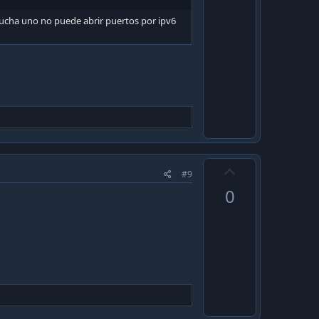
o
hucha uno no puede abrir puertos por ipv6
t
e
U
#9
p
0
v
o
t
e