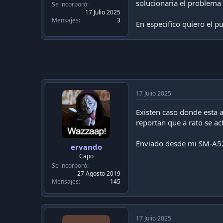
c
solucionaria el problema 
Se incorporó
a
17 Julio 2025
c
Mensajes
3
En especifico quiero el p
i
ó
n
17 Julio 2025
Existen caso donde esta a
reportan que a rato se ac
Enviado desde mi SM-A5
ervando
Capo
Se incorporó
27 Agosto 2019
Mensajes
145
17 Julio 2025