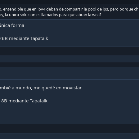
 entendible que en ipv4 deban de compartir la pool de ips, pero porque c
ay, la unica solucion es llamarlos para que abran la wea?
 única forma
26B mediante Tapatalk
mbié a mundo, me quedé en movistar
18B mediante Tapatalk