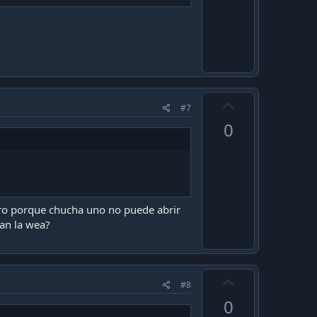
e
U
#7
p
0
v
o
t
e
ero porque chucha uno no puede abrir
ran la wea?
U
#8
p
0
v