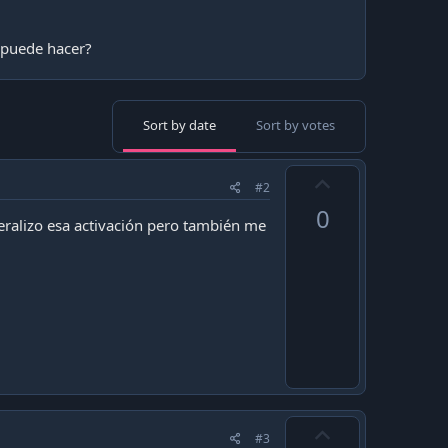
e puede hacer?
Sort by date
Sort by votes
U
#2
p
0
v
neralizo esa activación pero también me
o
t
e
U
#3