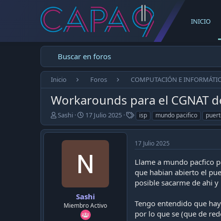
INICIO
Buscar en foros
Inicio
Foros
COMPUTACIÓN E INFORMÁTI
Workarounds para el CGNAT de
E
F
T
Sashi
17 Julio 2025
isp
mundo pacifico
puert
m
e
a
p
c
g
e
h
s
17 Julio 2025
z
a
ó
d
Llame a mundo pacfico pa
e
e
que habian abierto el pue
l
p
posible sacarme de ahi y 
t
u
e
b
Sashi
Tengo entendido que hay s
m
l
Miembro Activo
a
i
por lo que se (que de re