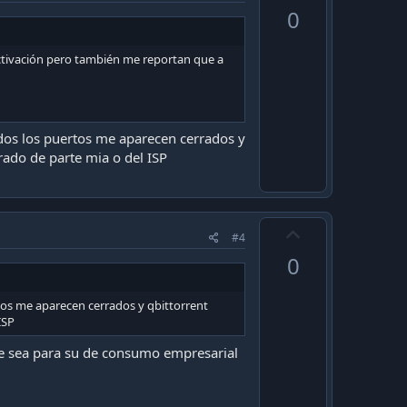
p
0
v
o
 activación pero también me reportan que a
t
e
dos los puertos me aparecen cerrados y
rado de parte mia o del ISP
U
#4
p
0
v
o
tos me aparecen cerrados y qbittorrent
t
ISP
e
que sea para su de consumo empresarial