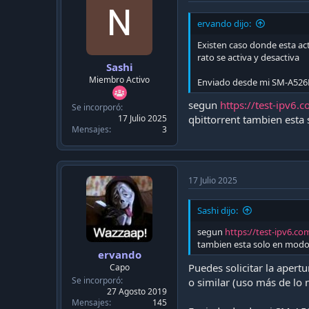
ervando dijo:
Existen caso donde esta act
rato se activa y desactiva
Sashi
Miembro Activo
Enviado desde mi SM-A526
segun
https://test-ipv6.
Se incorporó
17 Julio 2025
qbittorrent tambien esta
Mensajes
3
17 Julio 2025
Sashi dijo:
segun
https://test-ipv6.co
tambien esta solo en modo 
ervando
Puedes solicitar la aper
Capo
Se incorporó
o similar (uso más de lo
27 Agosto 2019
Mensajes
145