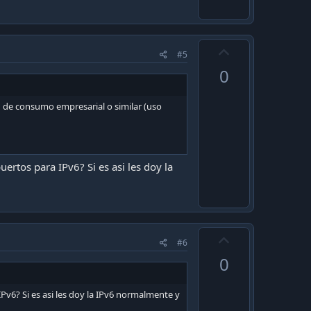
U
#5
p
0
v
o
u de consumo empresarial o similar (uso
t
e
ertos para IPv6? Si es asi les doy la
U
#6
p
0
v
o
IPv6? Si es asi les doy la IPv6 normalmente y
t