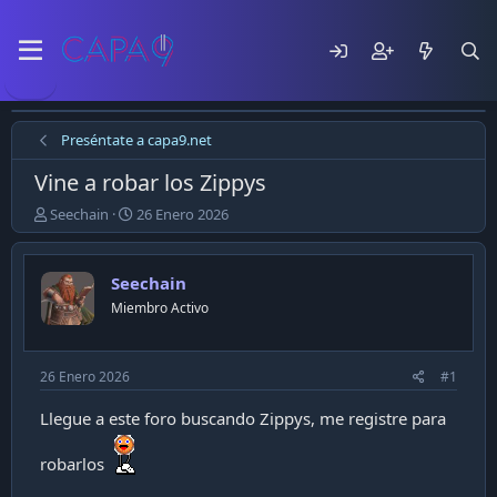
Preséntate a capa9.net
Vine a robar los Zippys
E
F
Seechain
26 Enero 2026
m
e
p
c
e
h
Seechain
z
a
Miembro Activo
ó
d
e
e
l
p
t
u
26 Enero 2026
#1
e
b
m
l
Llegue a este foro buscando Zippys, me registre para
a
i
c
robarlos
a
c