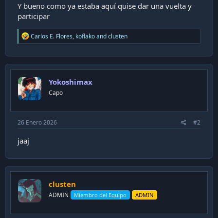
Y bueno como ya estaba aquí quise dar una vuelta y
i
participar
ó
n
R
Carlos E. Flores
,
koflako
and
clusten
e
a
c
t
i
Yokoshimax
o
n
Capo
s
:
26 Enero 2026
#2
jaaj
clusten
ADMIN
Miembro del Equipo
ADMIN