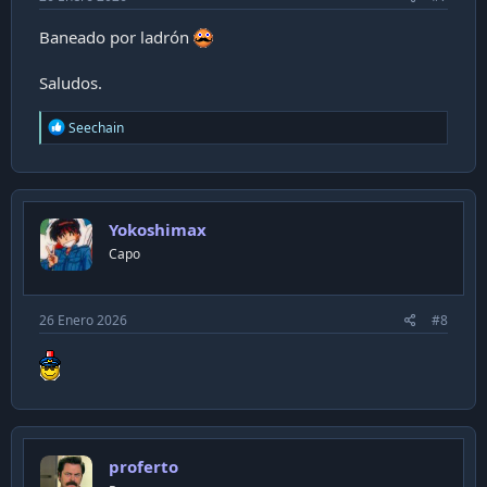
Baneado por ladrón
Saludos.
R
Seechain
e
a
c
t
i
Yokoshimax
o
n
Capo
s
:
26 Enero 2026
#8
proferto