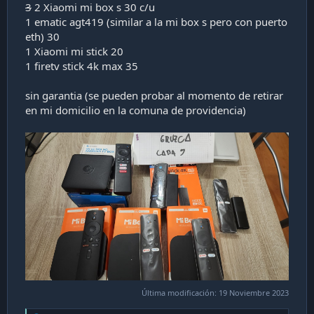
3
2 Xiaomi mi box s 30 c/u
i
1 ematic agt419 (similar a la mi box s pero con puerto
ó
n
eth) 30
1 Xiaomi mi stick 20
1 firetv stick 4k max 35
sin garantia (se pueden probar al momento de retirar
en mi domicilio en la comuna de providencia)
Última modificación:
19 Noviembre 2023