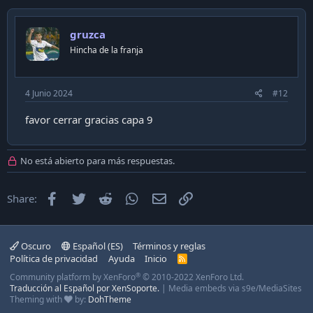
gruzca
Hincha de la franja
4 Junio 2024
#12
favor cerrar gracias capa 9
No está abierto para más respuestas.
Facebook
Twitter
Reddit
WhatsApp
Email
Enlace
Share:
Oscuro
Español (ES)
Términos y reglas
Política de privacidad
Ayuda
Inicio
R
S
®
Community platform by XenForo
© 2010-2022 XenForo Ltd.
S
Traducción al Español por XenSoporte.
|
Media embeds via s9e/MediaSites
Theming with
by:
DohTheme