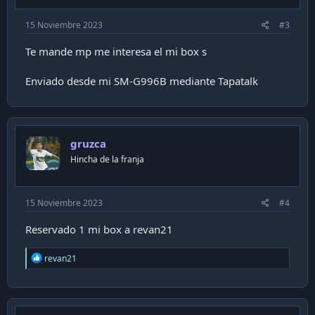
:
15 Noviembre 2023
#3
Te mande mp me interesa el mi box s
Enviado desde mi SM-G996B mediante Tapatalk
gruzca
Hincha de la franja
15 Noviembre 2023
#4
Reservado 1 mi box a revan21
R
revan21
e
a
c
t
i