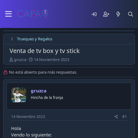
Trueques y Regalos
Venta de tv box y tv stick
E
F
gruzca
14 Noviembre 2023
m
e
p
c
No está abierto para más respuestas.
e
h
z
a
ó
d
gruzca
e
e
Hincha de la franja
l
p
t
u
e
b
m
l
14 Noviembre 2023
#1
a
i
c
Hola
a
Vendo lo siguiente:
c