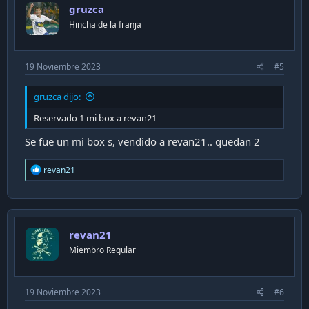
gruzca
o
n
Hincha de la franja
s
:
19 Noviembre 2023
#5
gruzca dijo:
Reservado 1 mi box a revan21
Se fue un mi box s, vendido a revan21.. quedan 2
R
revan21
e
a
c
t
i
revan21
o
n
Miembro Regular
s
:
19 Noviembre 2023
#6