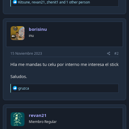
R
Kitsune
,
revan21
,
zhenit1
and 1 other person
e
a
c
t
i
borisinu
o
n
inu
s
:
15 Noviembre 2023
#2
Hla me mandas tu celu por interno me interesa el stick
Saludos.
R
gruzca
e
a
c
t
i
revan21
o
n
Miembro Regular
s