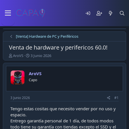
[Venta] Hardware de PC y Periféricos
Venta de hardware y perifericos 60.0!
E
F
AroVS
3 Junio 2026
m
e
p
c
e
h
AroVS
z
a
Capo
ó
d
e
e
l
p
t
u
3 Junio 2026
#1
e
b
m
l
Tengo estas cositas que necesito vender por no uso y
a
i
espacio.
c
Entrego garantía personal de 1 día, de todos modos
a
todo tiene su garantía con tiendas excepto el SSD y el
c