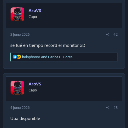
t
i
AroVS
o
n
Capo
s
:
3 Junio 2026
#2
se fué en tiempo record el monitor xD
R
holophonor
and
Carlos E. Flores
e
a
c
t
i
AroVS
o
n
Capo
s
:
4 Junio 2026
#3
Upa disponible