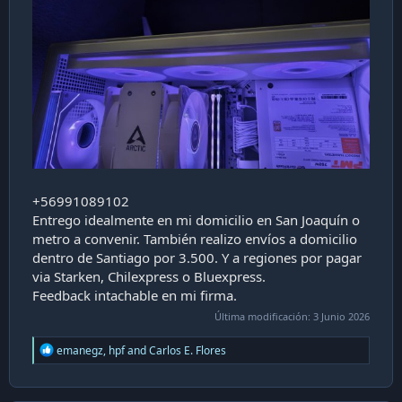
+56991089102
Entrego idealmente en mi domicilio en San Joaquín o
metro a convenir. También realizo envíos a domicilio
dentro de Santiago por 3.500. Y a regiones por pagar
via Starken, Chilexpress o Bluexpress.
Feedback intachable en mi firma.
Última modificación:
3 Junio 2026
R
emanegz
,
hpf
and
Carlos E. Flores
e
a
c