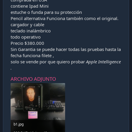
a
contiene Ipad Mini
c
estuche o funda para su protección
i
ó
Pencil alternativa Funciona también como el original.
n
cargador y cable
teclado inalámbrico
todo operativo
Precio $380.000
Sin Garantia se puede hacer todas las pruebas hasta la
fecha funciona filete ,
solo se vende por que quiero probar
Apple Intelligence
.
ARCHIVO ADJUNTO
b1.jpg