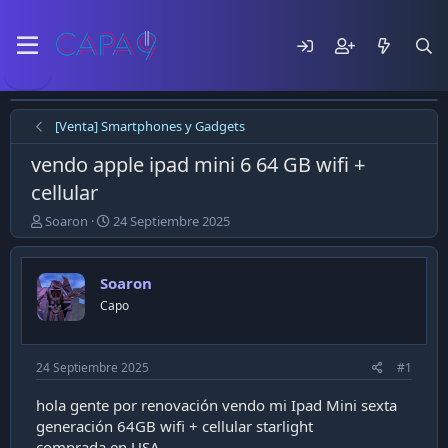
[Venta] Smartphones y Gadgets
vendo apple ipad mini 6 64 GB wifi +
cellular
E
F
Soaron
24 Septiembre 2025
m
e
p
c
e
h
Soaron
z
a
Capo
ó
d
e
e
l
p
t
u
24 Septiembre 2025
#1
e
b
m
l
hola gente por renovación vendo mi Ipad Mini sexta
a
i
generación 64GB wifi + cellular starlight
c
comprada en USA