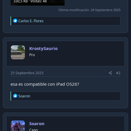
330,5 KB · Visitas: 48
Última modificación:
24 Septiembre 2025
R
Carlos E. Flores
e
a
c
t
i
KrostySaurio
o
n
Pro
s
:
25 Septiembre 2025
#2
esa es compatible con iPad OS26?
R
Soaron
e
a
c
t
i
Soaron
o
n
Capo