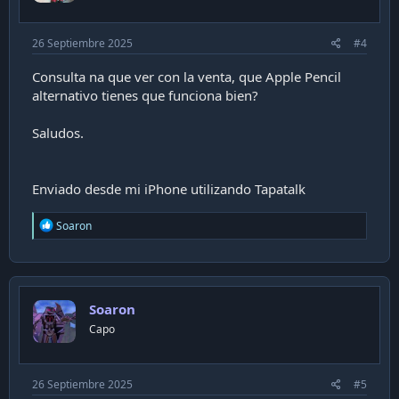
26 Septiembre 2025
#4
Consulta na que ver con la venta, que Apple Pencil
alternativo tienes que funciona bien?
Saludos.
Enviado desde mi iPhone utilizando Tapatalk
R
Soaron
e
a
c
t
i
Soaron
o
n
Capo
s
:
26 Septiembre 2025
#5