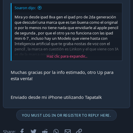
Soaron dijo:
Mira yo desde ipad 8va gen el ipad pro de 2da generación
que descubrí una marca que es tan buena como el original
o por lo menos no tiene nada que envidiarle al apple pencil
de segunda , por que el otro ya no funciona con las ipad
mini 6-7 , incluso hay un Modelo que viene hasta con
Inteligencia artificial que te graba nostas de voz con el
pencil , la marca en cuestión es Linkon y el que viene con IA
es de la marca goojodoq
Haz clic para expandir...
Ver adjunto 43507
Muchas gracias por la info estimado, otro Up para
esta venta!
Enviado desde mi iPhone utilizando Tapatalk
YOU MUST LOG IN OR REGISTER TO REPLY HERE.
Facebook
Twitter
Reddit
WhatsApp
Email
Enlace
Share: