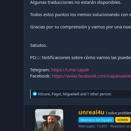
Algunas traducciones no estarán disponibles.
Todos estos puntos los iremos solucionando con e
Gracias por su comprensión y vamos por una nue
Saludos.
PD:::: Notificaciones sobre cómo vamos las pueden 
Telegram:
https://t.me/capa9
Facebook:
https://www.facebook.com/capanueve
R
Kitsune
,
Pagot
,
Miguelwill
and 1 other person
e
a
c
W
unreal4u
t
I solve proble
r
i
Miembro del Equipo
ADMIN
i
o
Mensajes
13.851
Reaction sc
n
t
s