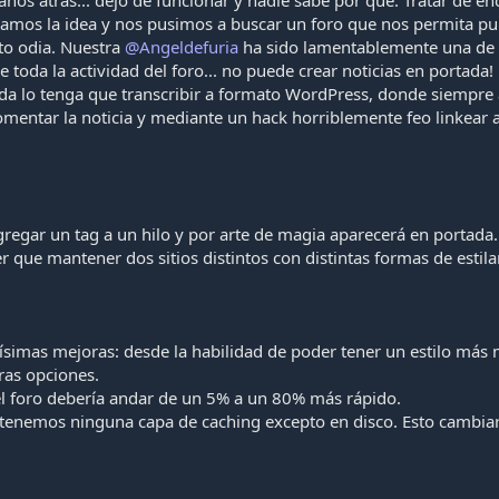
os atrás... dejó de funcionar y nadie sabe por qué. Tratar de e
mos la idea y nos pusimos a buscar un foro que nos permita publi
to odia. Nuestra
@Angeldefuria
ha sido lamentablemente una de l
e toda la actividad del foro... no puede crear noticias en portada
ada lo tenga que transcribir a formato WordPress, donde siempre 
comentar la noticia y mediante un hack horriblemente feo linkear
regar un tag a un hilo y por arte de magia aparecerá en portada.
er que mantener dos sitios distintos con distintas formas de estilar
ísimas mejoras: desde la habilidad de poder tener un estilo más 
tras opciones.
el foro debería andar de un 5% a un 80% más rápido.
 tenemos ninguna capa de caching excepto en disco. Esto cambi