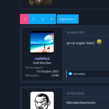
t
:
e
n
b
y
1
2
3
4
Siguiente
16 Abril 2020
se ve super bien!
rodkfw2
Gold Member
Se incorporó
19 Octubre 2007
R
unreal4u
Mensajes
2.646
e
a
c
t
i
16 Abril 2020
o
n
feliciteichonnnnn
s
: