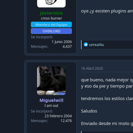
oye ¿y existen plugins ant
javiernico
cmos burner
Miembro del Equipo
OVERLORD
Se incorporó
1 Junio 2006
R
unreal4u
Mensajes
4.437
e
a
c
t
i
16 Abril 2020
o
n
que bueno, nada mejor qu
s
y eso da pie y tiempo par
:
tendremos los estilos cla
Miguelwill
I am out
Saludos
Se incorporó
23 Febrero 2004
Mensajes
12.476
Enviado desde mi moto g