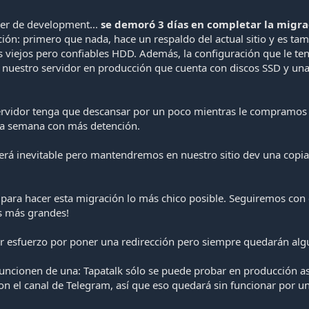
ver de development...
se demoró 3 días en completar la migra
ción: primero que nada, hace un respaldo del actual sitio y es ta
 viejos pero confiables HDD. Además, la configuración que le ten
e nuestro servidor en producción que cuenta con discos SSD y una
servidor tenga que descansar por un poco mientras le compramo
ta semana con más detención.
 será inevitable pero mantendremos en nuestro sitio dev una cop
s para hacer esta migración lo más chico posible. Seguiremos con
s más grandes!
r esfuerzo por poner una redirección pero siempre quedarán alg
funcionen de una: Tapatalk sólo se puede probar en producción a
on el canal de Telegram, así que eso quedará sin funcionar por u