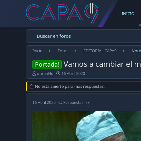
INICIO
Buscar en foros
Inicio
Foros
EDITORIAL CAPA9
Notic
Vamos a cambiar el mo
Portada!
E
F
unreal4u
16 Abril 2020
m
e
p
c
No está abierto para más respuestas.
e
h
z
a
ó
d
16 Abril 2020
Respuestas: 78
e
e
l
p
t
u
e
b
m
l
a
i