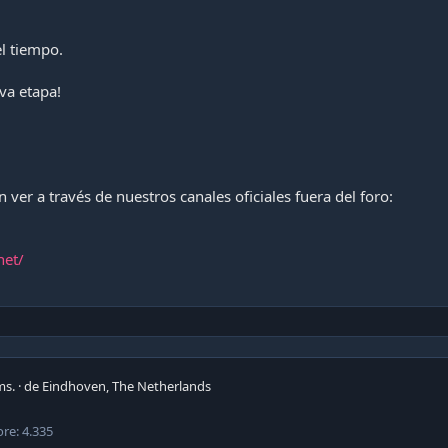
l tiempo.
va etapa!
ver a través de nuestros canales oficiales fuera del foro:
net/
ms.
·
de
Eindhoven, The Netherlands
ore
4.335