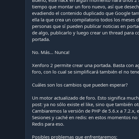
Bueno, este hack en algún momento hará unos 2 añ
tiempo que montar un foro nuevo, así que desecha
evadiendo el contenido duplicado que Google tan
ella la que crea un compilatorio todos los meses d
personas que sí pueden publicar noticias en port
de algo, publicarlo y luego crear un thread para 
portada.
No. Más... Nunca!
Xenforo 2 permite crear una portada. Basta con ag
foro, con lo cual se simplificará también el no ten
Cuáles son los cambios que pueden esperar?
Un motor actualizado de foro. Esto significa much
post: ya no sólo existe el like, sino que también o
Cambiaremos la versión de PHP de 5.6.x a 7.2.x, 
Sesiones y caché en redis: en estos momentos no
Redis para eso.
Posibles problemas que enfrentaremos: