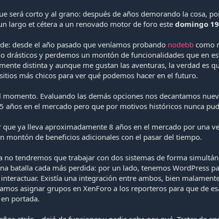
e será corto y al grano: después de años demorando la cosa, por 
un largo et cétera a un renovado motor de foro este
domingo 19 
ande: desde el año pasado que veníamos probando
nodebb
como mo
do drásticos y perdemos un montón de funcionalidades que en e
mente distinta y aunque me gustan las aventuras, la verdad es qu
sitios más chicos para ver qué podemos hacer en el futuro.
el momento. Evaluando las demás opciones nos decantamos nueva
 5 años en el mercado pero que por motivos históricos nunca pu
r que ya lleva aproximadamente 8 años en el mercado por una vers
n montón de beneficios adicionales con el pasar del tiempo.
a no tendremos que trabajar con dos sistemas de forma simultánea
una batalla cada más perdida: por un lado, tenemos WordPress par
teractuar. Existía una integración entre ambos, bien malamente
odíamos asignar grupos en XenForo a los reporteros para que de e
 en portada.