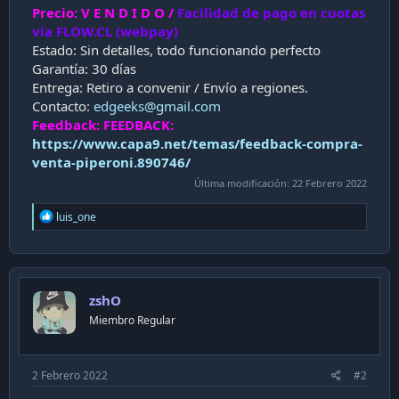
Precio:
V E N D I D O
/
Facilidad de pago en cuotas
vía FLOW.CL (webpay)
Estado: Sin detalles, todo funcionando perfecto
Garantía: 30 días
Entrega: Retiro a convenir / Envío a regiones.
Contacto:
edgeeks@gmail.com
Feedback: FEEDBACK:
https://www.capa9.net/temas/feedback-compra-
venta-piperoni.890746/
Última modificación:
22 Febrero 2022
R
luis_one
e
a
c
t
i
zshO
o
n
Miembro Regular
s
:
2 Febrero 2022
#2