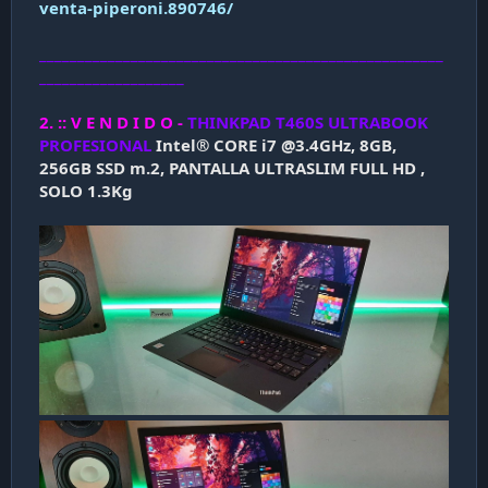
venta-piperoni.890746/
_____________________________________________________
___________________
2. :: V E N D I D O -
THINKPAD T460S ULTRABOOK
PROFESIONAL
Intel® CORE i7 @3.4GHz, 8GB,
256GB SSD m.2, PANTALLA ULTRASLIM FULL HD ,
SOLO 1.3Kg