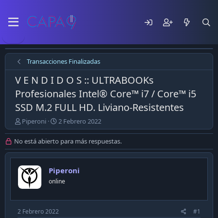
Transacciones Finalizadas
V E N D I D O S :: ULTRABOOKs
Profesionales Intel® Core™ i7 / Core™ i5
SSD M.2 FULL HD. Liviano-Resistentes
E
F
Piperoni
2 Febrero 2022
m
e
p
c
No está abierto para más respuestas.
e
h
z
a
ó
d
Piperoni
e
e
online
l
p
t
u
e
b
m
l
2 Febrero 2022
#1
a
i