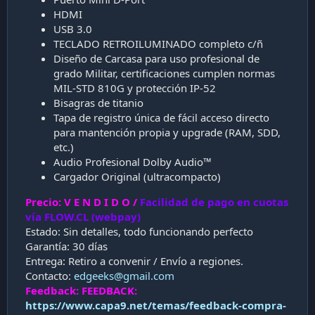
HDMI
USB 3.0
TECLADO RETROILUMINADO completo c/ñ
Diseño de Carcasa para uso profesional de
grado Militar, certificaciones cumplen normas
MIL-STD 810G y protección IP-52
Bisagras de titanio
Tapa de registro única de fácil acceso directo
para mantención propia y upgrade (RAM, SDD,
etc.)
Audio Profesional Dolby Audio™
Cargador Original (ultracompacto)
Precio: V E N D I D O /
Facilidad de pago en cuotas
vía FLOW.CL (webpay)
Estado: Sin detalles, todo funcionando perfecto
Garantía: 30 días
Entrega: Retiro a convenir / Envío a regiones.
Contacto:
edgeeks@gmail.com
Feedback: FEEDBACK:
https://www.capa9.net/temas/feedback-compra-