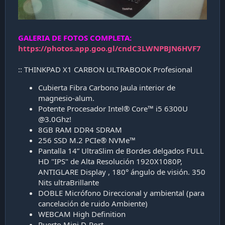
GALERIA DE FOTOS COMPLETA:
https://photos.app.goo.gl/cndC3LWNPBJN6HVF7
:: THINKPAD X1 CARBON ULTRABOOK Profesional
Cubierta Fibra Carbono Jaula interior de
magnesio-alum.
Potente Procesador Intel® Core™ i5 6300U
@3.0Ghz!
8GB RAM DDR4 SDRAM
256 SSD M.2 PCIe® NVMe™
Pantalla 14” UltraSlim de Bordes delgados FULL
HD "IPS" de Alta Resolución 1920X1080P,
ANTIGLARE Display , 180° ángulo de visión. 350
Nits ultraBrillante
DOBLE Micrófono Direccional y ambiental (para
cancelación de ruido Ambiente)
WEBCAM High Definition
Puerto Mini D-Port