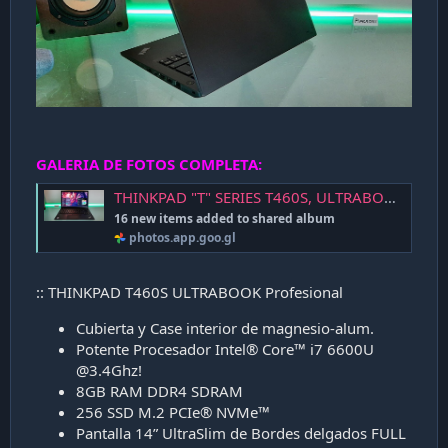
GALERIA DE FOTOS COMPLETA:
THINKPAD "T" SERIES T460S, ULTRABOOK PROFESIONAL Cubierta y Case de Alum-Magnesio, BISAGRAS de TITANIO , POTENTE Intel® CORE™ i7 3.4GHZ / PANTALLA 14" MicroEdge ULTRASLIM PANEL "IPS" LED ANTIGLARE FULL HD 1920 x 1080P VISION 180°, 256GB SSD
16 new items added to shared album
photos.app.goo.gl
:: THINKPAD T460S ULTRABOOK Profesional
Cubierta y Case interior de magnesio-alum.
Potente Procesador Intel® Core™ i7 6600U
@3.4Ghz!
8GB RAM DDR4 SDRAM
256 SSD M.2 PCIe® NVMe™
Pantalla 14” UltraSlim de Bordes delgados FULL