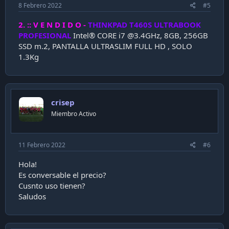
8 Febrero 2022
#5
2. :: V E N D I D O -
THINKPAD T460S ULTRABOOK
PROFESIONAL
Intel® CORE i7 @3.4GHz, 8GB, 256GB
SSD m.2, PANTALLA ULTRASLIM FULL HD , SOLO
1.3Kg
crisep
Miembro Activo
11 Febrero 2022
#6
Hola!
Es conversable el precio?
Cusnto uso tienen?
Saludos