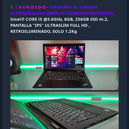
c
1. :: V E N D I D O -
THINKPAD X1 CARBON
a
ULTRADELGADO FIBRA DE CARBONO/MAGNESIO
c
Intel® CORE i5 @3.0GHz, 8GB, 256GB SSD m.2,
i
PANTALLA “IPS” ULTRASLIM FULL HD ,
ó
n
RETROILUMINADO, SOLO 1.2Kg