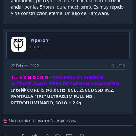
autonomía, pero yo creo que en un uso normal debe
andar por las 5horas, dura muchísimo. Es muy rápido
y de construcción eterna, Un lujo de Hardware.
Piperoni
online
22 Febrero 2022
#12
1. :: V E N D I D O -
THINKPAD X1 CARBON
ULTRADELGADO FIBRA DE CARBONO/MAGNESIO
Intel® CORE i5 @3.0GHz, 8GB, 256GB SSD m.2,
PANTALLA “IPS” ULTRASLIM FULL HD ,
RETROILUMINADO, SOLO 1.2Kg
No está abierto para más respuestas.