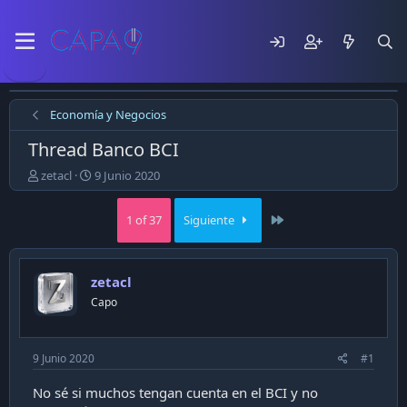
Economía y Negocios
Thread Banco BCI
E
F
zetacl
9 Junio 2020
m
e
p
c
Last
1 of 37
Siguiente
e
h
z
a
ó
d
e
e
zetacl
l
p
Capo
t
u
e
b
m
l
a
i
9 Junio 2020
#1
c
a
No sé si muchos tengan cuenta en el BCI y no
c