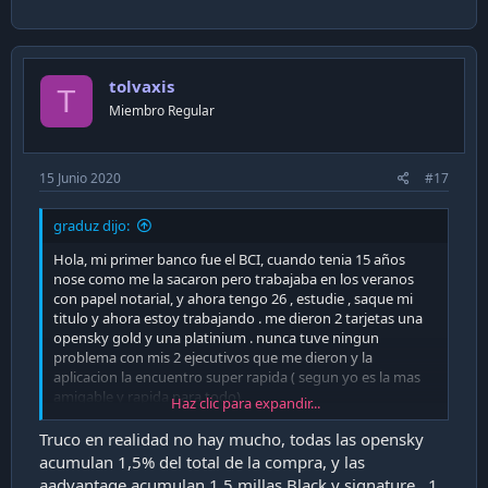
tolvaxis
T
Miembro Regular
15 Junio 2020
#17
graduz dijo:
Hola, mi primer banco fue el BCI, cuando tenia 15 años
nose como me la sacaron pero trabajaba en los veranos
con papel notarial, y ahora tengo 26 , estudie , saque mi
titulo y ahora estoy trabajando . me dieron 2 tarjetas una
opensky gold y una platinium . nunca tuve ningun
problema con mis 2 ejecutivos que me dieron y la
aplicacion la encuentro super rapida ( segun yo es la mas
amigable y rapida para todo) .
Haz clic para expandir...
Si alguien tiene algun truco o algo para los puntos o para
Truco en realidad no hay mucho, todas las opensky
sacar alguna tarjeta especial sera de mucha ayuda
,
acumulan 1,5% del total de la compra, y las
(No he investigado mucho sobre el mundo bancario xd )
aadvantage acumulan 1,5 millas Black y signature , 1