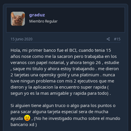
c
t
i
graduz
o
n
Miembro Regular
s
:
15 Junio 2020
#15
Hola, mi primer banco fue el BCI, cuando tenia 15
años nose como me la sacaron pero trabajaba en los
veranos con papel notarial, y ahora tengo 26 , estudie
, saque mi titulo y ahora estoy trabajando . me dieron
2 tarjetas una opensky gold y una platinium . nunca
tuve ningun problema con mis 2 ejecutivos que me
dieron y la aplicacion la encuentro super rapida (
segun yo es la mas amigable y rapida para todo) .
Si alguien tiene algun truco o algo para los puntos o
para sacar alguna tarjeta especial sera de mucha
ayuda
, (No he investigado mucho sobre el mundo
bancario xd )