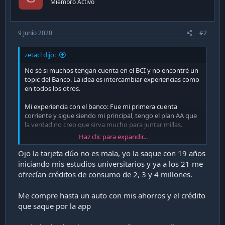
Miembro Activo
9 Junio 2020
#2
zetacl dijo:
No sé si muchos tengan cuenta en el BCI y no encontré un
topic del Banco. La idea es intercambiar experiencias como
en todos los otros.
Mi experiencia con el banco: Fue mi primera cuenta
corriente y sigue siendo mi principal, tengo el plan AA que
la verdad no creo que sirva mucho para juntar millas.
Haz clic para expandir...
En general no he tenido mayores problemas con el banco,
me gusta la app y la página porque tienen lo que más uso.
Ojo la tarjeta dúo no es mala, yo la saque con 19 años
Para mi lo mejor es que funcione la visa con Google Pay,
iniciando mis estudios universitarios y ya a los 21 me
eso es un plus gigante.
ofrecían créditos de consumo de 2, 3 y 4 millones.
Puntos en contra: Para estudiantes dan esa tarjeta Duo de
Me compre hasta un auto con mis ahorros y el crédito
mierda.
que saque por la app
Enviado desde mi Huawei P30 mediante Tapatalk