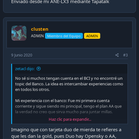
Enviado desde mi ANE-LX3 mediante Tapatalk
clusten
ADMIN
Miembro del Equipo
ADMIN
9 Junio 2020
#3
zetacl dijo:
No sé si muchos tengan cuenta en el BCI y no encontré un
topic del Banco. La idea es intercambiar experiencias como
en todos los otros.
Mi experiencia con el banco: Fue mi primera cuenta
corriente y sigue siendo mi principal, tengo el plan AA que
la verdad no creo que sirva mucho para juntar millas.
Haz clic para expandir...
En general no he tenido mayores problemas con el banco,
me gusta la app y la página porque tienen lo que más uso.
Imagino que con tarjeta duo de mierda te refieres a
Para mi lo mejor es que funcione la visa con Google Pay,
que les dan la gold, pues Duo hay Opensky o AA,