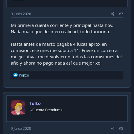
9 Junio 2020
#7
Mi primera cuenta corriente y principal hasta hoy.
Nada malo que decir en realidad, todo funciona.
Hasta antes de marzo pagaba 4 lucas aprox en
comisión, ese mes me subió a 11. Envié un correo a
mi ejecutiva, me devolvieron todas las comisiones del
año y ahora no pago nada así que mejor xd
R
Ponxo
e
a
c
t
i
folto
o
n
⭐️Cuenta Premium⭐️
s
:
9 Junio 2020
#8