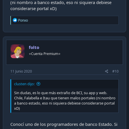
(ni nombro a banco estado, eso ni siquiera debiese
considerarse portal xD)
R
Ponxo
e
a
c
t
i
folto
o
n
⭐️Cuenta Premium⭐️
s
:
11 Junio 2020
#10
clusten dijo:
Sin dudas, es lo que más extraño de BCI, su app y web.
Chile, Falabella e Itau que tienen malos portales (ni nombro
a banco estado, eso ni siquiera debiese considerarse portal
xD)
Conocí uno de los programadores de banco Estado. Si