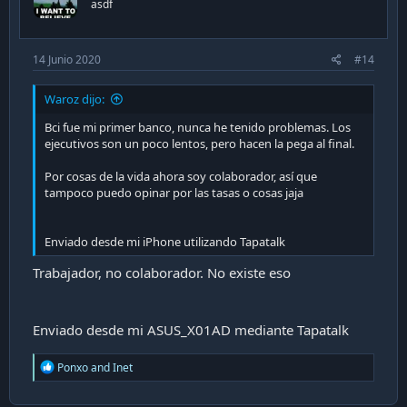
asdf
14 Junio 2020
#14
Waroz dijo:
Bci fue mi primer banco, nunca he tenido problemas. Los
ejecutivos son un poco lentos, pero hacen la pega al final.
Por cosas de la vida ahora soy colaborador, así que
tampoco puedo opinar por las tasas o cosas jaja
Enviado desde mi iPhone utilizando Tapatalk
Trabajador, no colaborador. No existe eso
Enviado desde mi ASUS_X01AD mediante Tapatalk
R
Ponxo
and
Inet
e
a