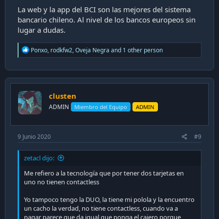
La web y la app del BCI son las mejores del sistema
bancario chileno. Al nivel de los bancos europeos sin
lugar a dudas.
R
Ponxo
,
rodkfw2
,
Oveja Negra
and 1 other person
e
a
c
t
i
clusten
o
n
ADMIN
Miembro del Equipo
ADMIN
s
:
9 Junio 2020
#9
zetacl dijo:
Me refiero a la tecnología que por tener dos tarjetas en
uno no tienen contactless
Yo tampoco tengo la DUO, la tiene mi polola y la encuentro
un cacho la verdad, no tiene contactless, cuando va a
pagar parece que da igual que ponga el cajero porque