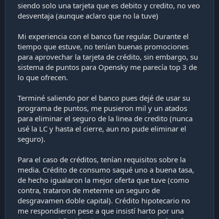
eso es un plus gigante.
siendo solo una tarjeta que es debito y credito, no veo
desventaja (aunque aclaro que no la tuve)
Puntos en contra: Para estudiantes dan esa tarjeta Duo de
mierda.
Mi experiencia con el banco fue regular. Durante el
Enviado desde mi Huawei P30 mediante Tapatalk
tiempo que estuve, no tenían buenas promociones
para aprovechar la tarjeta de crédito, sin embargo, su
sistema de puntos para Opensky me parecía top 3 de
lo que ofrecen.
Terminé saliendo por el banco pues dejé de usar su
programa de puntos, me pusieron mil y un atados
para eliminar el seguro de la linea de credito (nunca
usé la LC y hasta el cierre, aun no pude eliminar el
seguro).
Para el caso de créditos, tenían requisitos sobre la
media. Crédito de consumo saqué uno a buena tasa,
de hecho igualaron la mejor oferta que tuve (como
contra, trataron de meterme un seguro de
desgravamen doble capital). Crédito hipotecario no
me respondieron pese a que insistí harto por una