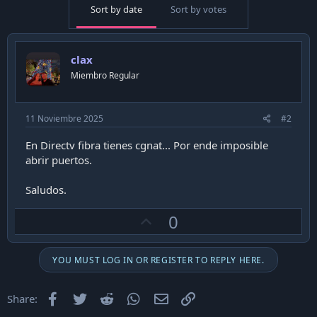
Sort by date
Sort by votes
clax
Miembro Regular
11 Noviembre 2025
#2
En Directv fibra tienes cgnat... Por ende imposible
abrir puertos.
Saludos.
U
0
p
v
YOU MUST LOG IN OR REGISTER TO REPLY HERE.
o
t
Facebook
Twitter
Reddit
WhatsApp
Email
Enlace
Share:
e