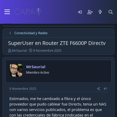
Conectividad y Redes
SuperUser en Router ZTE F6600P Directv
E
F
MrSaurial
9 Noviembre 2025
m
e
p
c
e
h
MrSaurial
z
a
Miembro Activo
ó
d
e
e
l
p
t
u
9 Noviembre 2025
#1
e
b
m
l
Estimados, me he cambiado a fibra y el único
a
i
proveedor que pudo cablear fue Directv, tenia un NAS
c
con varios servicios publicados, el problema es que
a
con las credenciales de fabrica (indicadas en el
c