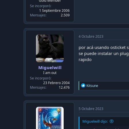
Gold Member
Se incorporó
1 Septiembre 2006
Mensajes
2.509
4 Octubre 2023
por acá usando osticket 
se puede instalar un plu
rapido
Miguelwill
I am out
Se incorporó
23 Febrero 2004
R
Kitsune
Mensajes
12.476
e
a
c
t
i
5 Octubre 2023
o
n
Miguelwill dijo:
s
: