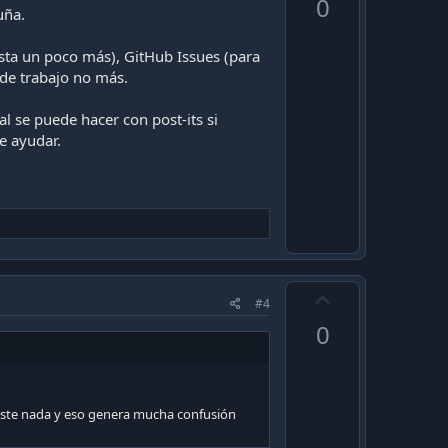
0
v
uña.
o
justa un poco más), GitHub Issues (para
t
 de trabajo no más.
e
l se puede hacer con post-its si
e ayudar.
U
#4
p
0
v
o
t
e
iste nada y eso genera mucha confusión