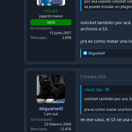
por acá usando osticket so
se puede instalar un plugi
nibal2
pajarón nuevo
osticket también por acá.
MOD
Se incorporó
archivos a S3.
15 Junio 2007
Mensajes
2.899
jira es como matar una h
R
Miguelwill
e
a
c
t
i
5 Octubre 2023
o
n
nibal2 dijo:
s
:
osticket también por acá. E
Miguelwill
jira es como matar una hor
I am out
en ese caso, el S3 se usa
Se incorporó
23 Febrero 2004
Mensajes
12.476