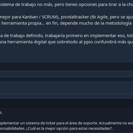
stema de trabajo no más, pero tienes opciones para tirar a la ch
o (mejor para Kanban / SCRUM), pivotaltracker (tb Agile, pero se a
na herramienta propia... en fin, depende mucho de la metodología
a de trabajo definido, trabajaría primero en implementar eso, tota
 una herramienta digital que sobretodo al ppio confundirá más qu
s.
lementar un sistema de ticket para el área de soporte. Actualmente no ex
onsabilidades. ¿Cuál es la mejor opción para estas necesidades?.