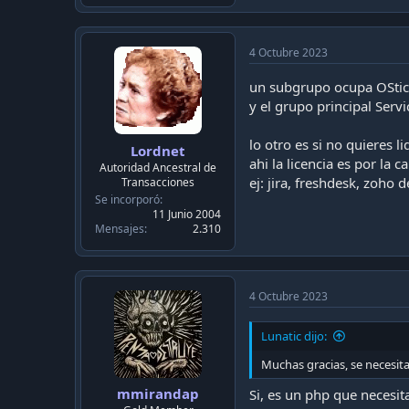
4 Octubre 2023
un subgrupo ocupa OStic
y el grupo principal Ser
lo otro es si no quieres l
Lordnet
ahi la licencia es por la c
Autoridad Ancestral de
ej: jira, freshdesk, zoho d
Transacciones
Se incorporó
11 Junio 2004
Mensajes
2.310
4 Octubre 2023
Lunatic dijo:
Muchas gracias, se necesit
mmirandap
Si, es un php que necesi