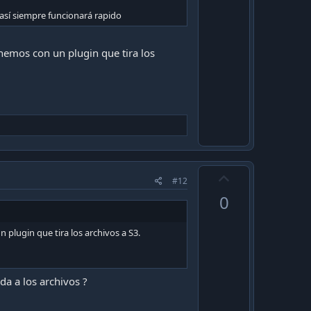
t
así siempre funcionará rapido
e
enemos con un plugin que tira los
U
#12
p
0
v
o
 plugin que tira los archivos a S3.
t
e
da a los archivos ?