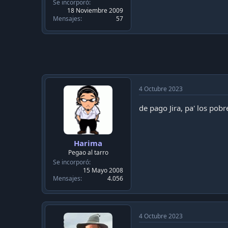
c
Se incorporó
a
18 Noviembre 2009
c
Mensajes
57
i
ó
n
4 Octubre 2023
de pago Jira, pa' los pobre
Harima
Pegao al tarro
Se incorporó
15 Mayo 2008
Mensajes
4.056
4 Octubre 2023