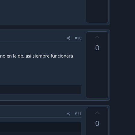
U
#10
p
0
v
no en la db, así siempre funcionará
o
t
e
U
#11
p
0
v
o