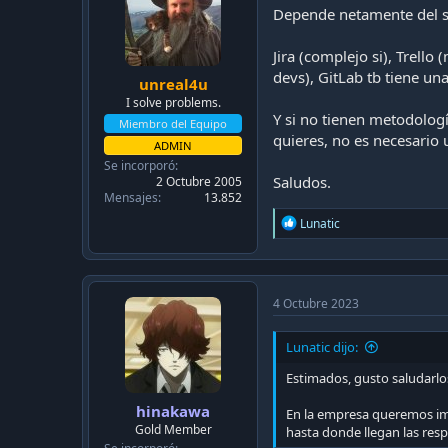
Depende netamente del si
Jira (complejo si), Trell
devs), GitLab tb tiene u
unreal4u
I solve problems.
Y si no tienen metodologí
Miembro del Equipo
quieres, no es necesario
ADMIN
Se incorporó
Saludos.
2 Octubre 2005
Mensajes
13.852
R
Lunatic
e
a
c
t
i
4 Octubre 2023
o
n
Lunatic dijo:
s
:
Estimados, gusto saludarlo
hinakawa
En la empresa queremos imp
Gold Member
hasta donde llegan las resp