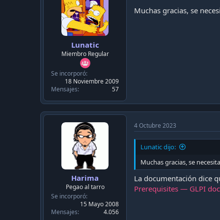
n
Muchas gracias, se neces
s
:
Lunatic
Miembro Regular
Se incorporó
18 Noviembre 2009
Mensajes
57
4 Octubre 2023
Lunatic dijo:
Muchas gracias, se necesit
Harima
La documentación dice qu
Pegao al tarro
Prerequisites — GLPI do
Se incorporó
15 Mayo 2008
Mensajes
4.056