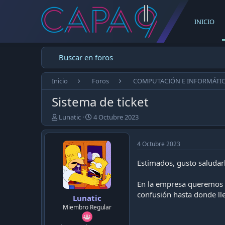
INICIO
Buscar en foros
Inicio
Foros
COMPUTACIÓN E INFORMÁTI
Sistema de ticket
E
F
Lunatic
4 Octubre 2023
m
e
p
c
e
h
4 Octubre 2023
z
a
ó
d
Estimados, gusto saludar
e
e
l
p
En la empresa queremos i
t
u
confusión hasta donde lle
Lunatic
e
b
m
l
Miembro Regular
a
i