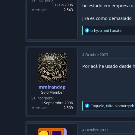
Se incorporó
30 Julio 2006
he estado em empresa qu
Mensajes
2.543
jira es como demasiado
R
schyzo
and
Lunatic
e
a
c
t
i
4 Octubre 2023
o
n
Por acá he usado desde ha
s
:
mmirandap
Gold Member
Se incorporó
1 Septiembre 2006
R
Coquelo
,
NIN
,
biomorgoth
Mensajes
2.509
e
a
c
t
i
4 Octubre 2023
o