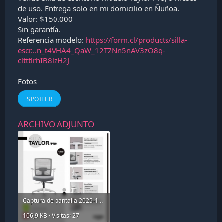
a
de uso. Entrega solo en mi domicilio en Ñuñoa.
c
Valor: $150.000
i
Sin garantía.
ó
n
Referencia modelo:
https://form.cl/products/silla-
escr...n_t4VHA4_QaW_12TZNn5nAV3zO8q-
cltttlrhIB8lzH2J
Fotos
SPOILER
ARCHIVO ADJUNTO
Captura de pantalla 2025-10-11 161313.jpg
106,9 KB · Visitas: 27