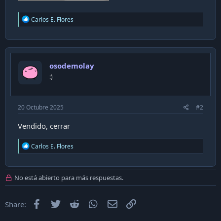
R
Carlos E. Flores
e
a
c
t
i
osodemolay
o
n
:)
s
:
20 Octubre 2025
#2
Vendido, cerrar
R
Carlos E. Flores
e
a
c
t
No está abierto para más respuestas.
i
o
n
Facebook
Twitter
Reddit
WhatsApp
Email
Enlace
Share:
s
: