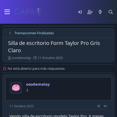
Transacciones Finalizadas
Silla de escritorio Form Taylor Pro Gris
Claro
E
F
osodemolay
11 Octubre 2025
m
e
p
c
No está abierto para más respuestas.
e
h
z
a
ó
d
osodemolay
e
e
:)
l
p
t
u
e
b
m
l
11 Octubre 2025
#1
a
i
c
Vendo silla de escritorio modelo Taylor Pro, 6 meses