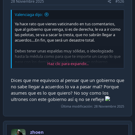
28 Noviembre 2025
#526
Valenciaga dijo:
Ya hace rato que vienes vaticinando en tus comentarios,
que al gobierno que venga, si es de derecha, le va a ir como
las pelotas, se va a sacar la cresta, que no sabrán llegar a
acuerdos....En fin, que será un desastre total.
Debes tener unas espaldas muy sólidas, o ideologizado
hasta la médula como para que te importe un carajo lo que
pase con los demás. Deseando que sea un gobierno
Haz clic para expandir...
destinado al fracaso...........Muy en linea con el FA y PC, por
lo demás: La ideología primero que todo, y que como ya se
llenaron los bolsillos hasta hartarse, les importan un carajo
Dices que me equivoco al pensar que un gobierno que
lo que pase con el resto.
no sabe llegar a acuerdos lo va a pasar mal? Porque
asumes que es lo que quiero? No soy como los
ultrones con este gobierno así q no se refleje
Última modificación:
28 Noviembre 2025
zhoen