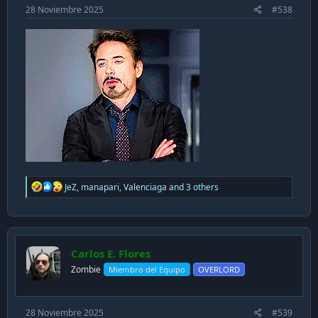
28 Noviembre 2025
#538
R
JeZ
,
manapari
,
Valenciaga
and 3 others
e
a
c
t
i
Carlos E. Flores
o
n
Zombie
Miembro del Equipo
OVERLORD
s
:
28 Noviembre 2025
#539