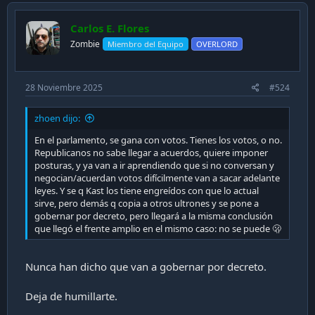
Carlos E. Flores
Zombie
Miembro del Equipo
OVERLORD
28 Noviembre 2025
#524
zhoen dijo:
En el parlamento, se gana con votos. Tienes los votos, o no.
Republicanos no sabe llegar a acuerdos, quiere imponer
posturas, y ya van a ir aprendiendo que si no conversan y
negocian/acuerdan votos difícilmente van a sacar adelante
leyes. Y se q Kast los tiene engreídos con que lo actual
sirve, pero demás q copia a otros ultrones y se pone a
gobernar por decreto, pero llegará a la misma conclusión
que llegó el frente amplio en el mismo caso: no se puede 🫢
Nunca han dicho que van a gobernar por decreto.
Deja de humillarte.