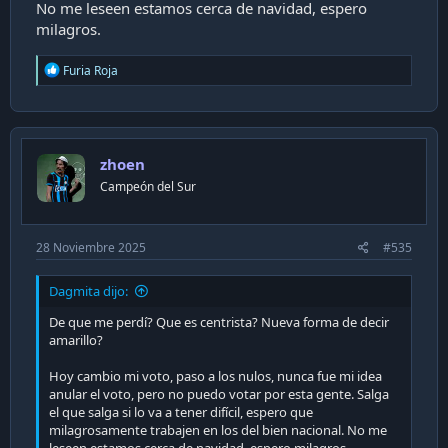
No me leseen estamos cerca de navidad, espero
milagros.
R
Furia Roja
e
a
c
t
i
zhoen
o
n
Campeón del Sur
s
:
28 Noviembre 2025
#535
Dagmita dijo:
De que me perdí? Que es centrista? Nueva forma de decir
amarillo?
Hoy cambio mi voto, paso a los nulos, nunca fue mi idea
anular el voto, pero no puedo votar por esta gente. Salga
el que salga si lo va a tener difícil, espero que
milagrosamente trabajen en los del bien nacional. No me