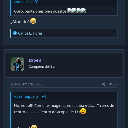
zhoen dijo:
Claro, pantalones bien puestos
¿Aludido?
R
Carlos E. Flores
e
a
c
t
i
zhoen
o
n
Campeón del Sur
s
:
28 Noviembre 2025
#533
Valenciaga dijo:
No, nooo!!! Como te imaginas, no faltaba más......Tu eres de
centro.................Centro de acopio de T.U