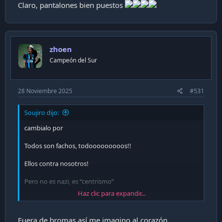
Claro, pantalones bien puestos
zhoen
Campeón del Sur
28 Noviembre 2025
#531
Soujiro dijo:
cambialo por
Todos son fachos, todooooooooos!!
Ellos contra nosotros!
Pero no es nazi, es “centrismo”
Haz clic para expandir...
Fuera de bromas así me imagino al corazón