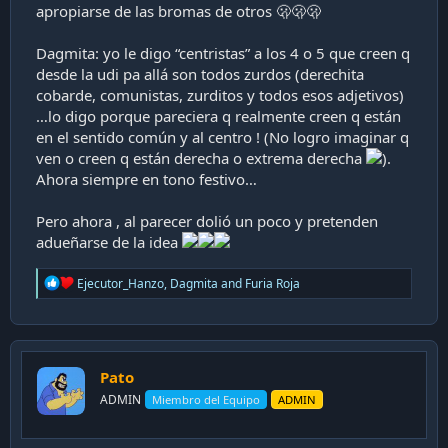
apropiarse de las bromas de otros 🫢🫢🫢
Dagmita: yo le digo “centristas” a los 4 o 5 que creen q
desde la udi pa allá son todos zurdos (derechita
cobarde, comunistas, zurditos y todos esos adjetivos)
…lo digo porque pareciera q realmente creen q están
en el sentido común y al centro ! (No logro imaginar q
ven o creen q están derecha o extrema derecha
).
Ahora siempre en tono festivo…
Pero ahora , al parecer dolió un poco y pretenden
adueñarse de la idea
R
Ejecutor_Hanzo
,
Dagmita
and
Furia Roja
e
a
c
t
i
Pato
o
n
ADMIN
Miembro del Equipo
ADMIN
s
: