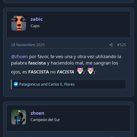
zaDic
Capo
28 Noviembre 2025
#525
@zhoen
por favor, te veo una y otra vez utilizando la
palabra
fascista
y haciendolo mal, me sangran los
ojos, es
FASCISTA
no
FACISTA
R
Patagonicus
and
Carlos E. Flores
e
a
c
t
i
zhoen
o
n
Campeón del Sur
s
: