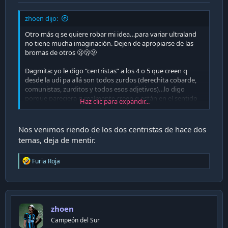
zhoen dijo:
Otro más q se quiere robar mi idea…para variar ultraland
no tiene mucha imaginación. Dejen de apropiarse de las
bromas de otros 🫢🫢🫢
Dagmita: yo le digo “centristas” a los 4 o 5 que creen q
desde la udi pa allá son todos zurdos (derechita cobarde,
comunistas, zurditos y todos esos adjetivos)…lo digo
porque pareciera q realmente creen q están en el sentido
Haz clic para expandir...
común y al centro ! (No logro imaginar q ven o creen q
están derecha o extrema derecha
). Ahora siempre en
tono festivo…
Nos venimos riendo de los dos centristas de hace dos
temas, deja de mentir.
Pero ahora , al parecer dolió un poco y pretenden
adueñarse de la idea
R
Furia Roja
e
a
c
t
i
zhoen
o
n
Campeón del Sur
s