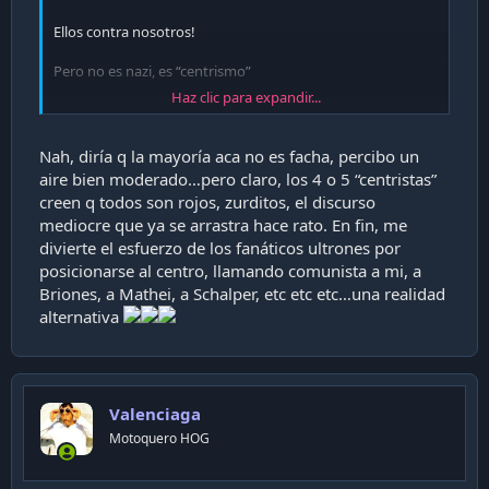
Ellos contra nosotros!
Pero no es nazi, es “centrismo”
Haz clic para expandir...
Nah, diría q la mayoría aca no es facha, percibo un
aire bien moderado…pero claro, los 4 o 5 “centristas”
creen q todos son rojos, zurditos, el discurso
es igualito ti pero del otro lado
mediocre que ya se arrastra hace rato. En fin, me
divierte el esfuerzo de los fanáticos ultrones por
posicionarse al centro, llamando comunista a mi, a
Briones, a Mathei, a Schalper, etc etc etc…una realidad
alternativa
Valenciaga
Motoquero HOG