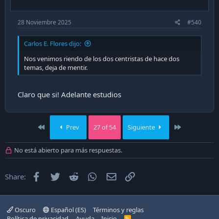
:
28 Noviembre 2025
#540
Carlos E. Flores dijo:
Nos venimos riendo de los dos centristas de hace dos
temas, deja de mentir.
Claro que si! Adelante estudios
First
Last
Prev
27 of 54
Siguiente
No está abierto para más respuestas.
Facebook
Twitter
Reddit
WhatsApp
Email
Enlace
Share:
Oscuro
Español (ES)
Términos y reglas
Política de privacidad
Ayuda
Inicio
R