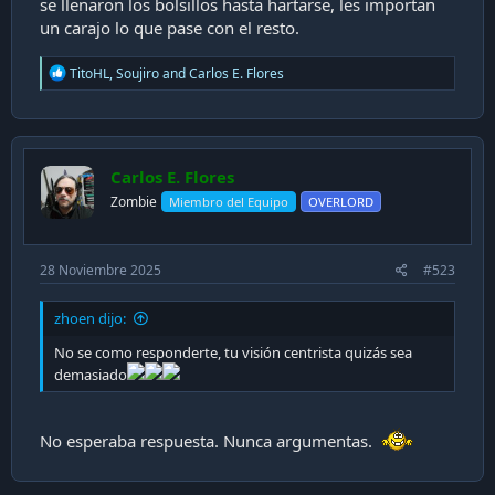
se llenaron los bolsillos hasta hartarse, les importan
un carajo lo que pase con el resto.
R
TitoHL
,
Soujiro
and
Carlos E. Flores
e
a
c
t
i
Carlos E. Flores
o
n
Zombie
Miembro del Equipo
OVERLORD
s
:
28 Noviembre 2025
#523
zhoen dijo:
No se como responderte, tu visión centrista quizás sea
demasiado
No esperaba respuesta. Nunca argumentas.