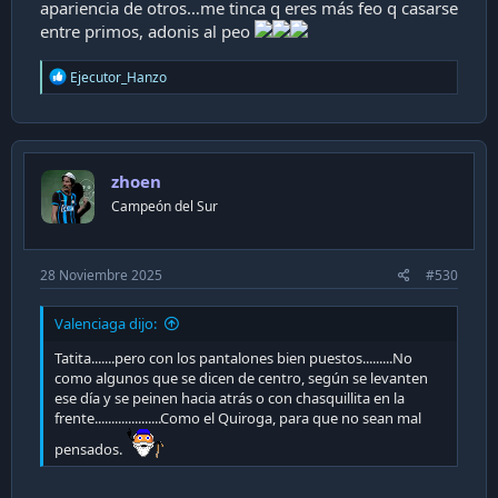
apariencia de otros…me tinca q eres más feo q casarse
entre primos, adonis al peo
R
Ejecutor_Hanzo
e
a
c
t
i
zhoen
o
n
Campeón del Sur
s
:
28 Noviembre 2025
#530
Valenciaga dijo:
Tatita.......pero con los pantalones bien puestos.........No
como algunos que se dicen de centro, según se levanten
ese día y se peinen hacia atrás o con chasquillita en la
frente....................Como el Quiroga, para que no sean mal
pensados.