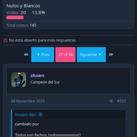
a
Nulos y Blancos
c
Votes:
20
13,8%
i
ó
n
Total voters
145
No está abierto para más respuestas.
First
Last
Prev
27 of 54
Siguiente
zhoen
Campeón del Sur
28 Noviembre 2025
#521
Soujiro dijo:
cambialo por
Todos son fachos, todooooooooos!!