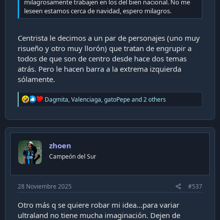
milagrosamente trabajen en los del bien nacional. No me
leseen estamos cerca de navidad, espero milagros.
Centrista le decimos a un par de personajes (uno muy
risueño y otro muy llorón) que tratan de engrupir a
todos de que son de centro desde hace dos temas
atrás. Pero le hacen barra a la extrema izquierda
sólamente.
R
Dagmita
,
Valenciaga
,
gatoPepe
and 2 others
e
a
c
t
i
zhoen
o
n
Campeón del Sur
s
:
28 Noviembre 2025
#537
Otro más q se quiere robar mi idea…para variar
ultraland no tiene mucha imaginación. Dejen de