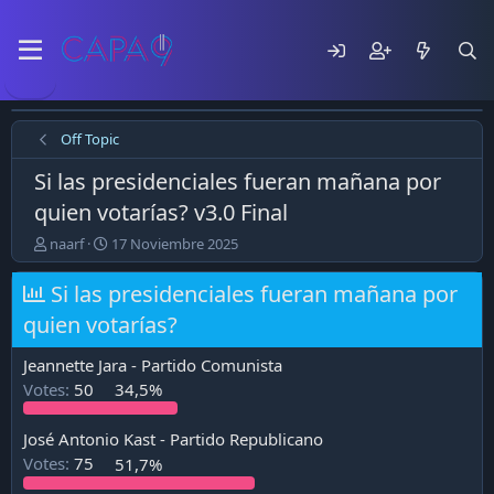
Off Topic
Si las presidenciales fueran mañana por
quien votarías? v3.0 Final
E
F
naarf
17 Noviembre 2025
m
e
p
c
Si las presidenciales fueran mañana por
e
h
quien votarías?
z
a
ó
d
e
e
Jeannette Jara - Partido Comunista
l
p
Votes:
50
34,5%
t
u
e
b
José Antonio Kast - Partido Republicano
m
l
a
i
Votes:
75
51,7%
c