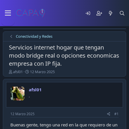
Conectividad y Redes
Servicios internet hogar que tengan
modo bridge real o opciones economicas
empresa con IP fija.
E
F
afsl01
12 Marzo 2025
m
e
p
c
e
h
afsl01
z
a
.
ó
d
e
e
l
p
t
u
12 Marzo 2025
#1
e
b
m
l
Buenas gente, tengo una red en la que requiero de un
a
i