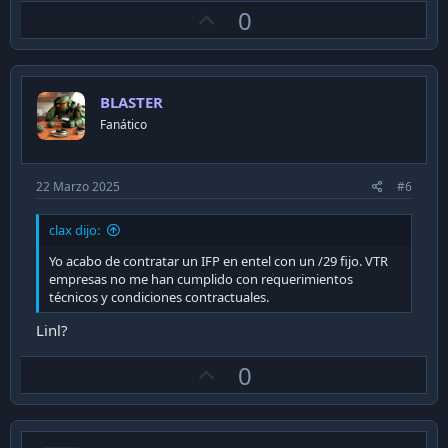
U
0
p
v
o
BLASTER
t
Fanático
e
22 Marzo 2025
#6
clax dijo:
Yo acabo de contratar un IFP en entel con un /29 fijo. VTR
empresas no me han cumplido con requerimientos
técnicos y condiciones contractuales.
Linl?
U
0
p
v
o