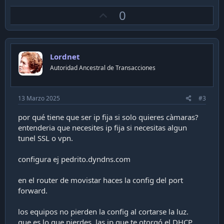
U
0
p
v
o
Lordnet
t
Autoridad Ancestral de Transacciones
e
13 Marzo 2025
#3
por qué tiene que ser ip fija si solo quieres càmaras?
entenderia que necesites ip fija si necesitas algun
tunel SSL o vpn.
configura ej pedrito.dyndns.com
en el router de movistar haces la config del port
forward.
los equipos no pierden la config al cortarse la luz.
que es lo que pierdes. las ip que te otorgó el DHCP,