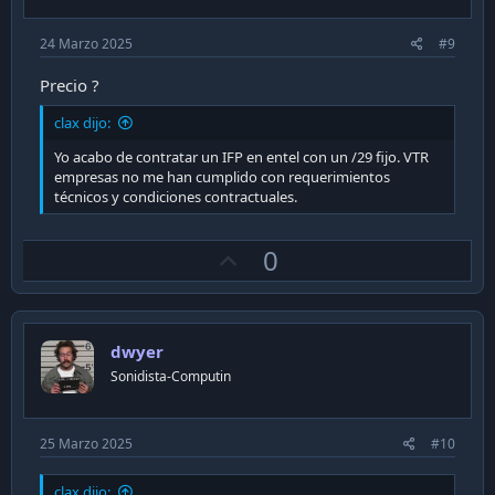
24 Marzo 2025
#9
Precio ?
clax dijo:
Yo acabo de contratar un IFP en entel con un /29 fijo. VTR
empresas no me han cumplido con requerimientos
técnicos y condiciones contractuales.
U
0
p
v
o
dwyer
t
Sonidista-Computin
e
25 Marzo 2025
#10
clax dijo: