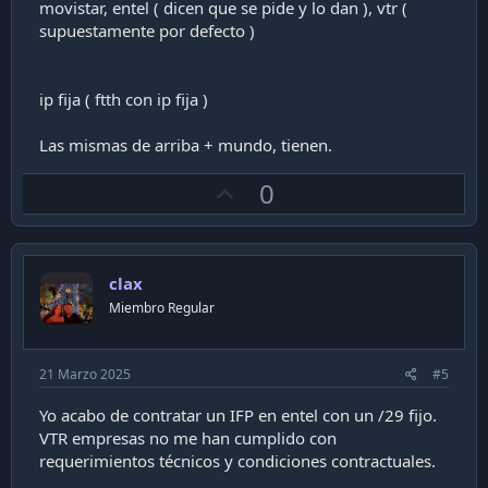
movistar, entel ( dicen que se pide y lo dan ), vtr (
supuestamente por defecto )
ip fija ( ftth con ip fija )
Las mismas de arriba + mundo, tienen.
U
0
p
v
o
clax
t
Miembro Regular
e
21 Marzo 2025
#5
Yo acabo de contratar un IFP en entel con un /29 fijo.
VTR empresas no me han cumplido con
requerimientos técnicos y condiciones contractuales.