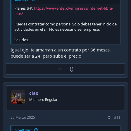
Planes IFP:
https://www.entel.cl/empresas/internet-fibra-
plus/
Puedes contratar como persona. Solo debes tener inicio de
actividades en el sii. No es necesario ser empresa.
Saludos.
Igual ojo, te amarran a un contrato por 36 meses,
puede ser a 24, pero sube el precio
U
0
p
v
o
clax
t
Miembro Regular
e
25 Marzo 2025
#11
pipe9 dijo: