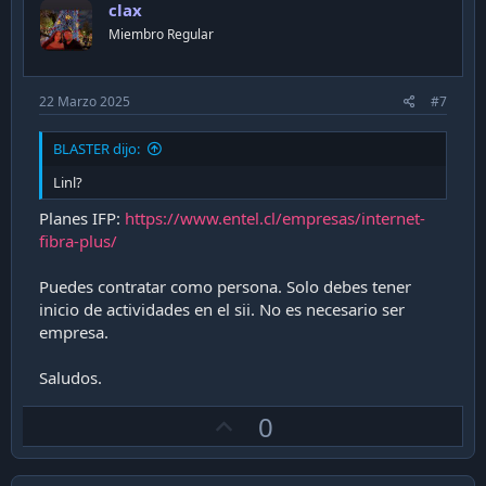
clax
t
Miembro Regular
e
22 Marzo 2025
#7
BLASTER dijo:
Linl?
Planes IFP:
https://www.entel.cl/empresas/internet-
fibra-plus/
Puedes contratar como persona. Solo debes tener
inicio de actividades en el sii. No es necesario ser
empresa.
Saludos.
U
0
p
v