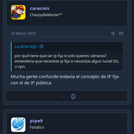
o
carecoin
t
ChasquillaMaster™
e
23 Marzo 2025
#8
Lordnet dijo:
por qué tiene que ser ip fija si solo quieres càmaras?
entenderia que necesites ip fija si necesitas algun tunel SSL
o vpn.
Mucha gente confunde todavía el concepto de IP fija
con el de IP pública.
U
0
p
v
o
pipe9
t
Fanático
e