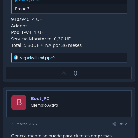
Precio ?
940/940: 4 UF
Addons:
Pool IPv4: 1 UF
Servicio Monitoreo: 0,30 UF
Total: 5,30UF + IVA por 36 meses
R
Miguelwill
and
pipe9
e
a
U
0
c
t
p
i
v
o
n
o
s
Boot_PC
t
B
:
Miembro Activo
e
25 Marzo 2025
#12
Generalmente se puede para clientes empresas.