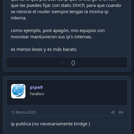
que las puedes fijar con static DHCP, para que cuando
se reinicie el router siempre tengas la misma ip
interna.
como ejemplo, post apagón, mis equipos con
movistar mantuvieron sus ip's internas.
es menos leseo y es màs barato.
U
0
p
v
o
pipe9
t
Fanático
e
15 Marzo 2025
#4
ip publica (no necesariamente bridge )