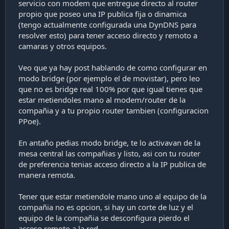
servicio con modem que entregue directo al router
c
propio que poseo una IP publica fija o dinamica
a
(tengo actualmente configurada una DynDNS para
c
resolver esto) para tener acceso directo y remoto a
i
ó
camaras y otros equipos.
n
Veo que ya hay post hablando de como configurar en
modo bridge (por ejemplo el de movistar), pero leo
que no es bridge real 100% por que igual tienes que
estar metiendoles mano al modem/router de la
compañia y a tu propio router tambien (configuracion
PPoe).
En antaño pedias modo bridge, te lo activavan de la
mesa central las compañias y listo, asi con tu router
de preferencia tenias acceso directo a la IP publica de
manera remota.
Tener que estar metiendole mano uno al equipo de la
compañia no es opcion, si hay un corte de luz y el
equipo de la compañia se desconfigura pierdo el
acceso remoto a la red.