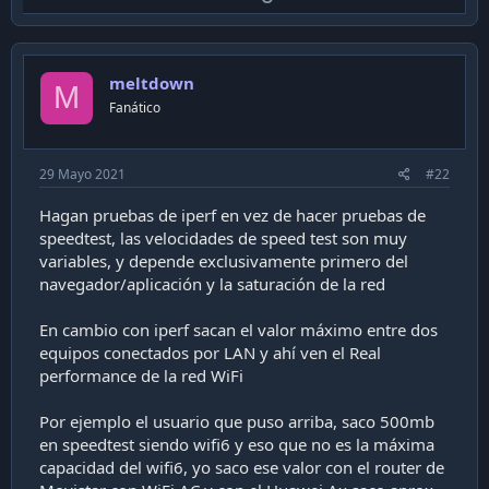
p
v
o
meltdown
t
M
Fanático
e
29 Mayo 2021
#22
Hagan pruebas de iperf en vez de hacer pruebas de
speedtest, las velocidades de speed test son muy
variables, y depende exclusivamente primero del
navegador/aplicación y la saturación de la red
En cambio con iperf sacan el valor máximo entre dos
equipos conectados por LAN y ahí ven el Real
performance de la red WiFi
Por ejemplo el usuario que puso arriba, saco 500mb
en speedtest siendo wifi6 y eso que no es la máxima
capacidad del wifi6, yo saco ese valor con el router de