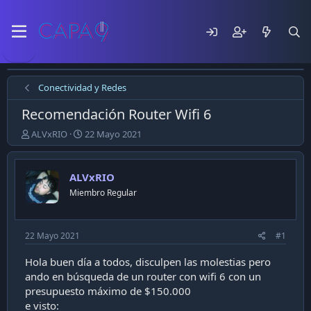
Conectividad y Redes
Recomendación Router Wifi 6
E
F
ALVxRIO
22 Mayo 2021
m
e
p
c
e
h
ALVxRIO
z
a
Miembro Regular
ó
d
e
e
l
p
t
u
22 Mayo 2021
#1
e
b
m
l
Hola buen día a todos, disculpen las molestias pero
a
i
ando en búsqueda de un router con wifi 6 con un
c
presupuesto máximo de $150.000
a
e visto:
c