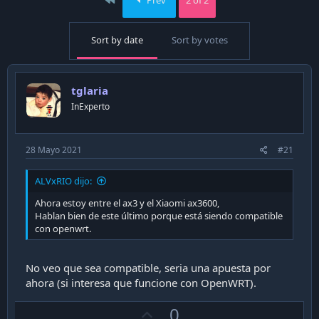
Sort by date
Sort by votes
tglaria
InExperto
28 Mayo 2021
#21
ALVxRIO dijo:
Ahora estoy entre el ax3 y el Xiaomi ax3600,
Hablan bien de este último porque está siendo compatible
con openwrt.
No veo que sea compatible, seria una apuesta por
ahora (si interesa que funcione con OpenWRT).
U
0