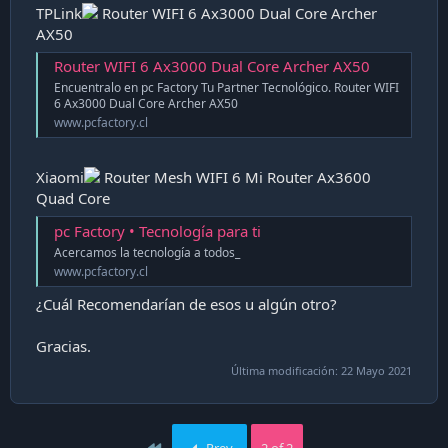
TPLink
Router WIFI 6 Ax3000 Dual Core Archer
i
ó
AX50
n
Router WIFI 6 Ax3000 Dual Core Archer AX50
Encuentralo en pc Factory Tu Partner Tecnológico. Router WIFI
6 Ax3000 Dual Core Archer AX50
www.pcfactory.cl
Xiaomi
Router Mesh WIFI 6 Mi Router Ax3600
Quad Core
pc Factory • Tecnología para ti
Acercamos la tecnología a todos_
www.pcfactory.cl
¿Cuál Recomendarían de esos u algún otro?
Gracias.
Última modificación:
22 Mayo 2021
First
Prev
2 of 2