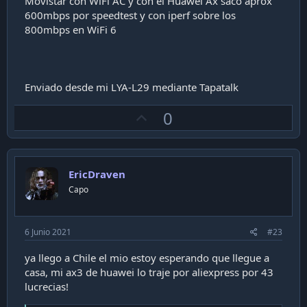
Movistar con WiFi AC y con el Huawei Ax saco aprox
600mbps por speedtest y con iperf sobre los
800mbps en WiFi 6
Enviado desde mi LYA-L29 mediante Tapatalk
U
0
p
v
o
EricDraven
t
Capo
e
6 Junio 2021
#23
ya llego a Chile el mio estoy esperando que llegue a
casa, mi ax3 de huawei lo traje por aliexpress por 43
lucrecias!