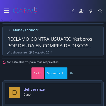
Dudas y Feedback
RECLAMO CONTRA USUARIO Yerberos
POR DEUDA EN COMPRA DE DISCOS .
E
F
deliveranze
2 Agosto 2011
m
e
p
c
No está abierto para más respuestas.
e
h
z
a
Last
1 of 3
Siguiente
ó
d
e
e
l
p
t
u
deliveranze
e
b
D
m
Capo
l
a
i
c