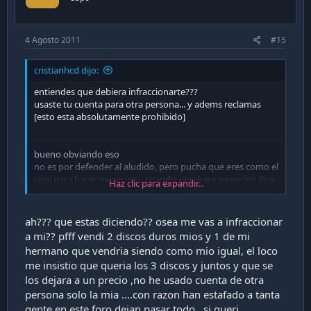
4 Agosto 2011
#15
cristianhcd dijo:
entiendes que debiera infraccionarte???
usaste tu cuenta para otra persona... y adems reclamas
[esto esta absolutamente prohibido]
bueno obviando eso
no es por defender al aludido, pero pucha que eres como el
copi para hacer negocios... cuando uno hace negocios dice
Haz clic para expandir...
cuanto y cuando... si los valores cambian, te lo mamas o
celebras...
ah??? que estas diciendo?? osea me vas a infraccionar
igual el cabro yo cacho que te va a pagar, pero creo que es
a mi?? pfff vendi 2 discos duros mios y 1 de mi
ms fcil que le des tu nmero telefnico y te cargue el celu, por
hermano que vendria siendo como mio igual, el loco
lo poco de la deuda...
me insistio que queria los 3 discos y juntos y que se
los dejara a un precio ,no he usado cuenta de otra
chaito
persona solo la mia ....con razon han estafado a tanta
gente en este foro dejan pasar todo...si queri