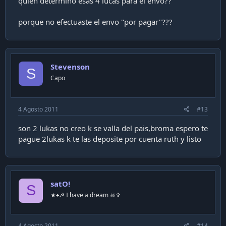
quien determino esas 4 lucas para el envo??
porque no efectuaste el envo "por pagar"???
Stevenson
S
Capo
4 Agosto 2011
#13
son 2 lukas no creo k se valla del pais,broma espero te
pague 2lukas k te las deposite por cuenta ruth y listo
satO!
S
★♠☭ I have a dream ☠✞
4 Agosto 2011
#14