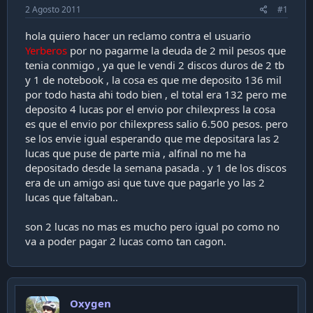
a
2 Agosto 2011
#1
c
i
hola quiero hacer un reclamo contra el usuario
ó
Yerberos
por no pagarme la deuda de 2 mil pesos que
n
tenia conmigo , ya que le vendi 2 discos duros de 2 tb
y 1 de notebook , la cosa es que me deposito 136 mil
por todo hasta ahi todo bien , el total era 132 pero me
deposito 4 lucas por el envio por chilexpress la cosa
es que el envio por chilexpress salio 6.500 pesos. pero
se los envie igual esperando que me depositara las 2
lucas que puse de parte mia , alfinal no me ha
depositado desde la semana pasada . y 1 de los discos
era de un amigo asi que tuve que pagarle yo las 2
lucas que faltaban..
son 2 lucas no mas es mucho pero igual po como no
va a poder pagar 2 lucas como tan cagon.
Oxygen