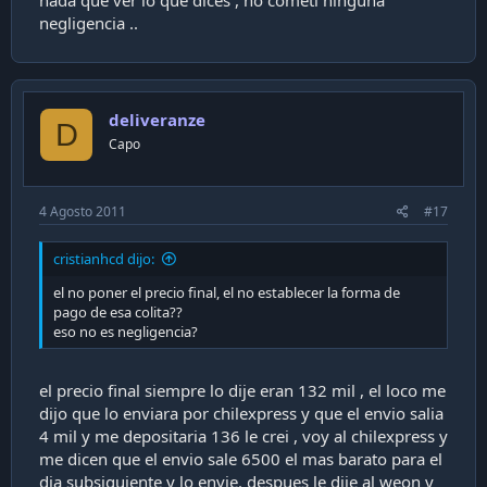
nada que ver lo que dices , no cometi ninguna
negligencia ..
deliveranze
D
Capo
4 Agosto 2011
#17
cristianhcd dijo:
el no poner el precio final, el no establecer la forma de
pago de esa colita??
eso no es negligencia?
el precio final siempre lo dije eran 132 mil , el loco me
dijo que lo enviara por chilexpress y que el envio salia
4 mil y me depositaria 136 le crei , voy al chilexpress y
me dicen que el envio sale 6500 el mas barato para el
dia subsiguiente y lo envie. despues le dije al weon y