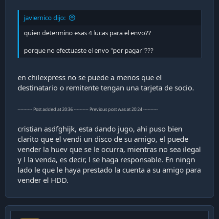
javiernico dijo:
quien determino esas 4 lucas para el envo??
porque no efectuaste el envo "por pagar"???
en chilexpress no se puede a menos que el
destinatario o remitente tengan una tarjeta de socio.
---------- Post added at 20:36 ---------- Previous post was at 20:24 ----------
cristian asdfghijk, esta dando jugo, ahi puso bien
clarito que el vendi un disco de su amigo, el puede
vender la huev que se le ocurra, mientras no sea ilegal
y l la venda, es decir, l se haga responsable. En ningn
lado le que le haya prestado la cuenta a su amigo para
vender el HDD.