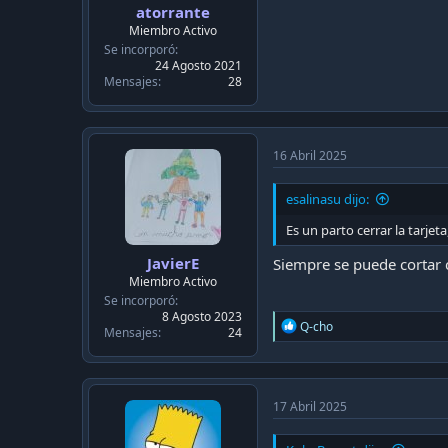
atorrante
Miembro Activo
Se incorporó
24 Agosto 2021
Mensajes
28
16 Abril 2025
esalinasu dijo:
Es un parto cerrar la tarjet
JavierE
Siempre se puede cortar 
Miembro Activo
Se incorporó
8 Agosto 2023
R
Q-cho
Mensajes
24
e
a
c
t
i
17 Abril 2025
o
n