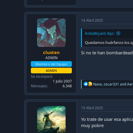
14 Abril 2025
KobeBryant dijo:
Quedamos huérfanos los q
clusten
Si no te han bombardeado
ADMIN
Miembro del Equipo
ADMIN
Se incorporó
1 Julio 2007
R
Naxo
,
oscar331
and
Ae
Mensajes
6.348
e
a
c
t
i
15 Abril 2025
o
n
Yo trate de usar esa apli
s
muy pobre
: