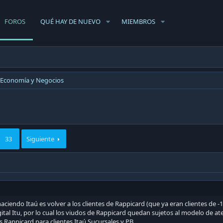
FOROS
QUÉ HAY DE NUEVO
MIEMBROS
Economía y Negocios
33
Siguiente
aciendo Itaú es volver a los clientes de Rappicard (que ya eran clientes de -
tal Itu, por lo cual los viudos de Rappicard quedan sujetos al modelo de a
s Rappicard para clientes Itaú Sucursales y PB.