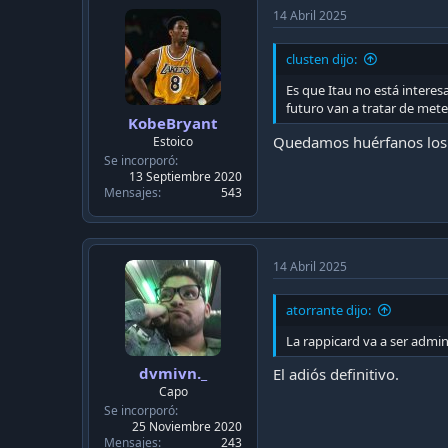
14 Abril 2025
clusten dijo:
Es que Itau no está interes
futuro van a tratar de mete
KobeBryant
Quedamos huérfanos los
Estoico
Se incorporó
13 Septiembre 2020
Mensajes
543
14 Abril 2025
atorrante dijo:
La rappicard va a ser admini
dvmivn._
El adiós definitivo.
Capo
Se incorporó
25 Noviembre 2020
Mensajes
243