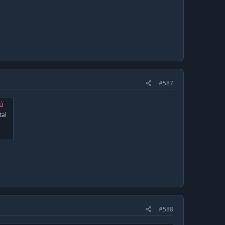
#587
aú
tal
#588