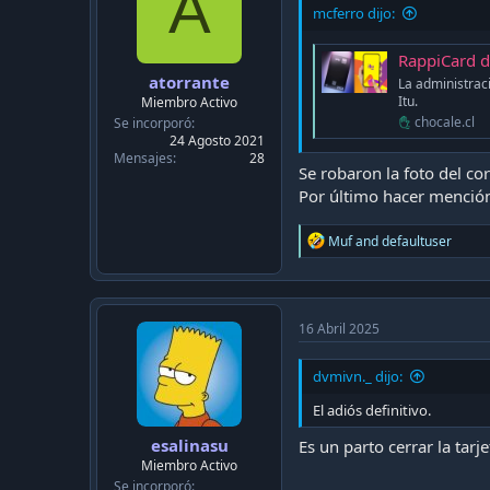
A
mcferro dijo:
RappiCard de
atorrante
La administraci
Itu.
Miembro Activo
chocale.cl
Se incorporó
24 Agosto 2021
Mensajes
28
Se robaron la foto del co
Por último hacer mención
R
Muf
and
defaultuser
e
a
c
t
i
16 Abril 2025
o
n
dvmivn._ dijo:
s
:
El adiós definitivo.
esalinasu
Es un parto cerrar la tar
Miembro Activo
Se incorporó