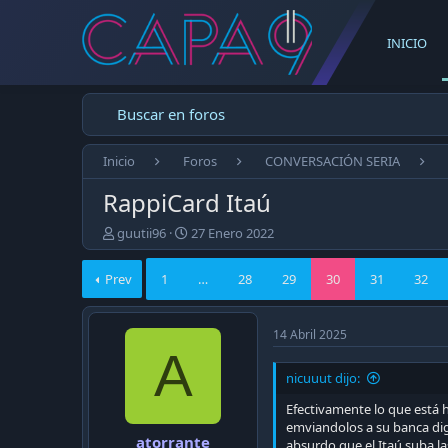
INICIO
Buscar en foros
Inicio
Foros
CONVERSACIÓN SERIA
RappiCard Itaú
E
F
guutii96
27 Enero 2022
m
e
p
c
Prev
1
…
28
29
30
31
32
e
h
z
a
ó
d
14 Abril 2025
e
e
A
l
p
t
u
nicuuut dijo:
e
b
Efectivamente lo que está h
m
l
emviandolos a su banca digi
a
i
atorrante
absurdo que el Itaú suba la