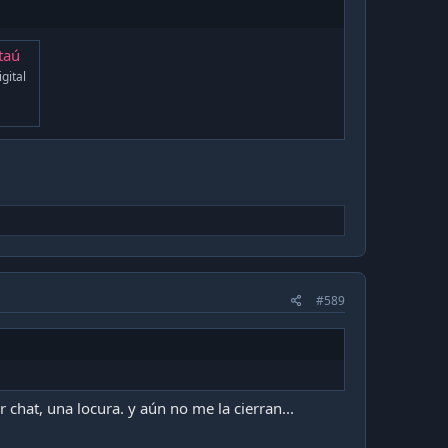
taú
gital
#589
 chat, una locura. y aún no me la cierran...