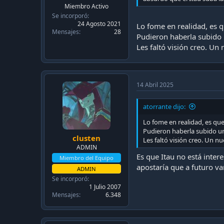
c
Miembro Activo
a
Se incorporó
c
24 Agosto 2021
Lo fome en realidad, es 
i
Mensajes
28
Pudieron haberla subido u
ó
n
Les faltó visión creo. Un
14 Abril 2025
atorrante dijo:
Lo fome en realidad, es qu
Pudieron haberla subido un 
clusten
Les faltó visión creo. Un nu
ADMIN
Es que Itau no está inter
Miembro del Equipo
apostaría que a futuro va
ADMIN
Se incorporó
1 Julio 2007
Mensajes
6.348