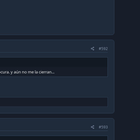
#592
cura. y aún no me la cierran...
#593