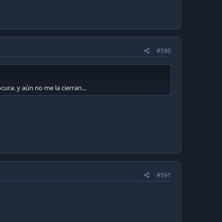
#590
cura. y aún no me la cierran...
#591