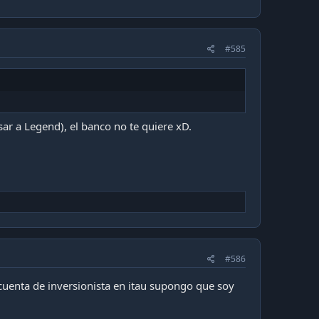
#585
ar a Legend), el banco no te quiere xD.
#586
cuenta de inversionista en itau supongo que soy