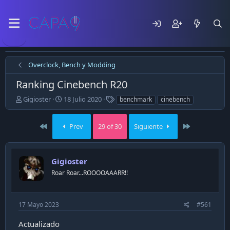
Overclock, Bench y Modding
Ranking Cinebench R20
E
F
T
Gigioster
18 Julio 2020
benchmark
cinebench
m
e
a
p
c
g
First
Last
e
h
Prev
29 of 30
s
Siguiente
z
a
ó
d
e
e
Gigioster
l
p
t
u
Roar Roar...ROOOOAAARR!!
e
b
m
l
a
i
17 Mayo 2023
#561
c
a
Actualizado
c