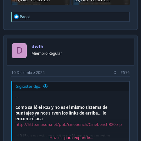
R
Pagot
e
a
c
t
i
dwlh
o
D
n
Miembro Regular
s
:
10 Diciembre 2024
#576
Gigioster dijo:
...
Como salió el R23 y no es el mismo sistema de
puntajes ya nos sirven los links de arriba... lo
encontré aca
http://http.maxon.net/pub/cinebench/CinebenchR20.zip
el R15 ya no esta en el sitio de Maxon pero pueden
Haz clic para expandir...