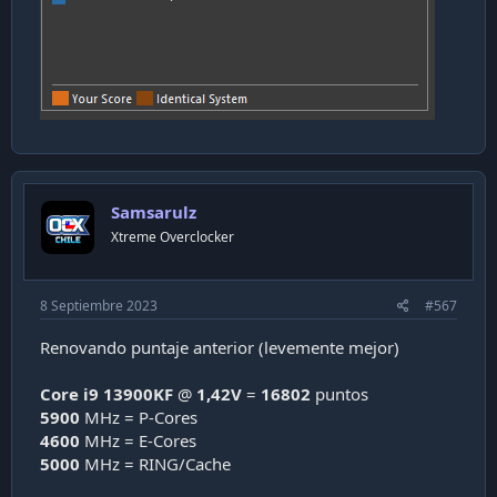
Samsarulz
Xtreme Overclocker
8 Septiembre 2023
#567
Renovando puntaje anterior (levemente mejor)
Core i9 13900KF
@
1,42V
=
16802
puntos
5900
MHz = P-Cores
4600
MHz = E-Cores
5000
MHz = RING/Cache