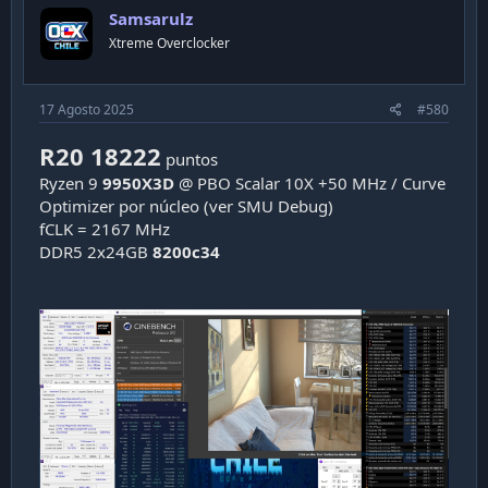
i
Samsarulz
o
n
Xtreme Overclocker
s
:
17 Agosto 2025
#580
R20 18222
puntos
Ryzen 9
9950X3D
@ PBO Scalar 10X +50 MHz / Curve
Optimizer por núcleo (ver SMU Debug)
fCLK = 2167 MHz
DDR5 2x24GB
8200c34