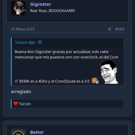
Gigioster
Roar Roar...ROOOOAAARR!!
19 Mayo 2023
#564
Tucson dijo:
Buena don Gigioster gracias por actualizar, solo cabe
mencionar que mis puestos son con overclock, el del Core
i7 3930K es a 4Ghz y el Core2Quad es a 3.5
arreglado
R
Tucson
e
a
c
t
i
BeNo!
o