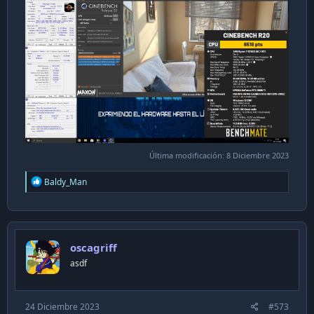
Última modificación:
8 Diciembre 2023
R
Baldy_Man
e
a
c
t
i
oscagriff
o
n
asdf
s
:
24 Diciembre 2023
#573