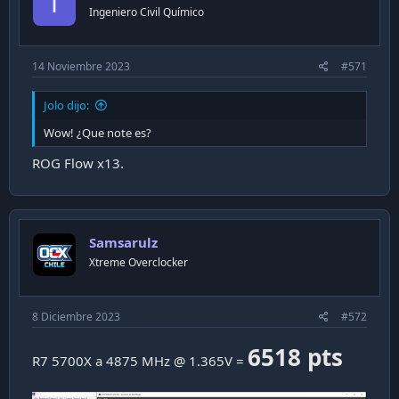
I
Ingeniero Civil Químico
14 Noviembre 2023
#571
Jolo dijo:
Wow! ¿Que note es?
ROG Flow x13.
Samsarulz
Xtreme Overclocker
8 Diciembre 2023
#572
6518 pts
R7 5700X a 4875 MHz @ 1.365V =