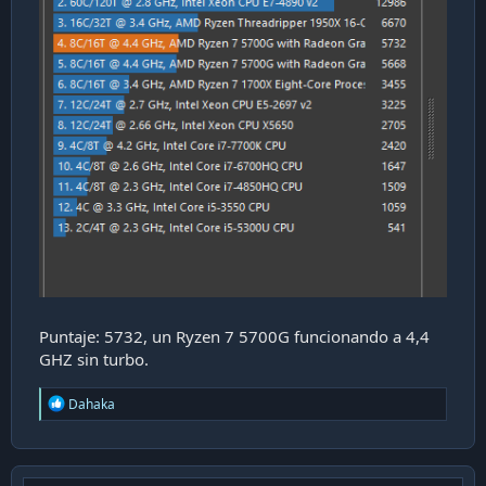
Puntaje: 5732, un Ryzen 7 5700G funcionando a 4,4
GHZ sin turbo.
R
Dahaka
e
a
c
t