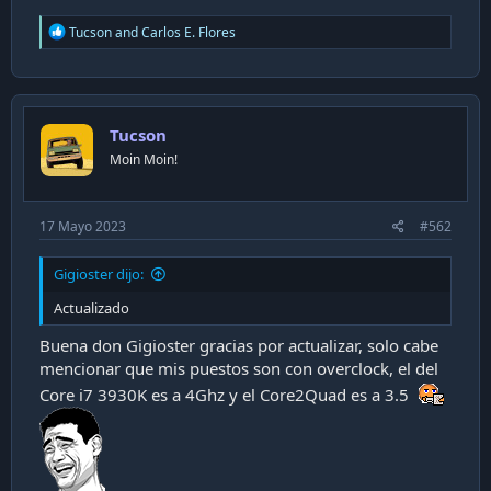
i
R
Tucson
and
Carlos E. Flores
ó
e
n
a
c
t
i
Tucson
o
n
Moin Moin!
s
:
17 Mayo 2023
#562
Gigioster dijo:
Actualizado
Buena don Gigioster gracias por actualizar, solo cabe
mencionar que mis puestos son con overclock, el del
Core i7 3930K es a 4Ghz y el Core2Quad es a 3.5