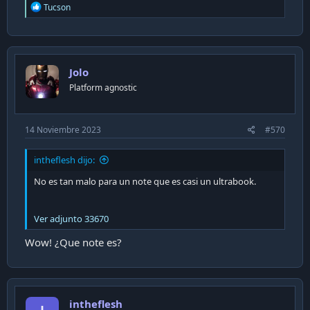
R
Tucson
e
a
c
t
i
Jolo
o
n
Platform agnostic
s
:
14 Noviembre 2023
#570
intheflesh dijo:
No es tan malo para un note que es casi un ultrabook.
Ver adjunto 33670
Wow! ¿Que note es?
intheflesh