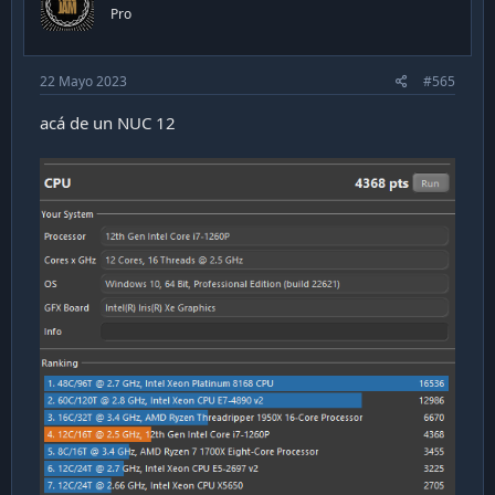
n
Pro
s
:
22 Mayo 2023
#565
acá de un NUC 12