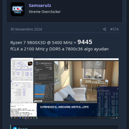
i
Samsarulz
o
n
Xtreme Overclocker
s
:
30 Noviembre 2024
#574
9445
Ryzen 7 9800X3D @ 5400 MHz =
fCLK a 2100 MHz y DDR5 a 7800c36 algo ayudan
R