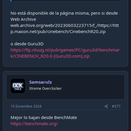
descargarlo de Guru3d
https://www.guru3d.com/files-
details/cinebench-15-download.html
No está disponible de la página misma, pero si desde
Web Archive
web.archive.org/web/20230603223715if_/https://htt
p.maxon.net/pub/cinebench/CinebenchR20.zip
o desde Guru3D
https://ftp.nluug.nl/pub/games/PC/guru3d/benchmar
k/CINEBENCH_R20.0-[Guru3D.com].zip
Samsarulz
Xtreme Overclocker
10 Diciembre 2024
#577
Mejor lo bajan desde BenchMate
https://benchmate.org/