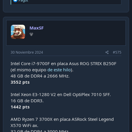
Pagot
e
a
c
t
i
MaxSF
o
n
🐻
s
:
30 Noviembre 2024
#575
Intel Core i7-9700F en placa Asus ROG STRIX B250F
(el mismo equipo
de este hilo
).
48 GB de DDR4 a 2666 MHz.
3552 pts
Intel Xeon E3-1280 V2 en Dell OptiPlex 7010 SFF.
16 GB de DDR3.
1442 pts
AMD Ryzen 7 3700X en placa ASRock Steel Legend
X570 WiFi ax.
32 GB de DDR4 a 3000 MHz.