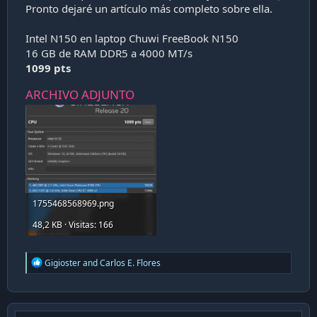
Pronto dejaré un artículo más completo sobre ella.
Intel N150 en laptop Chuwi FreeBook N150
16 GB de RAM DDR5 a 4000 MT/s
1099 pts
ARCHIVO ADJUNTO
1755468568969.png
48,2 KB · Visitas: 166
R
Gigioster
and
Carlos E. Flores
e
a
c
t