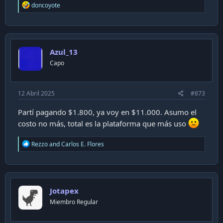
R
doncoyote
e
a
c
t
i
Azul_13
o
n
Capo
s
:
12 Abril 2025
#873
Partí pagando $1.800, ya voy en $11.000. Asumo el
costo no más, total es la plataforma que más uso
R
Rezzo
and
Carlos E. Flores
e
a
c
t
i
Jotapex
o
n
Miembro Regular
s
: