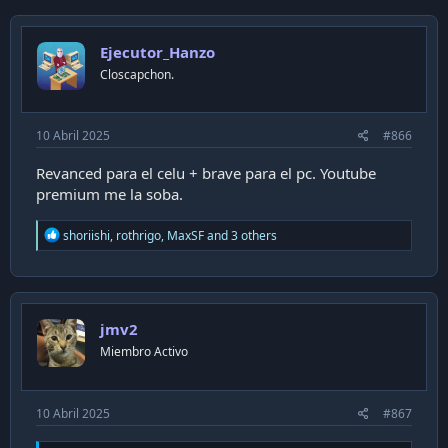
c
t
i
Ejecutor_Hanzo
o
n
Closcapchon.
s
:
10 Abril 2025
#866
Revanced para el celu + brave para el pc. Youtube
premium me la soba.
R
shoriishi
,
rothrigo
,
MaxSF
and 3 others
e
a
c
t
i
jmv2
o
n
Miembro Activo
s
:
10 Abril 2025
#867