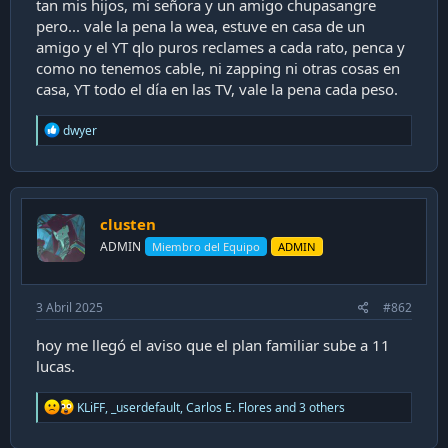
tan mis hijos, mi señora y un amigo chupasangre
i
pero... vale la pena la wea, estuve en casa de un
ó
amigo y el YT qlo puros reclames a cada rato, penca y
n
como no tenemos cable, ni zapping ni otras cosas en
casa, YT todo el día en las TV, vale la pena cada peso.
R
dwyer
e
a
c
t
i
clusten
o
n
ADMIN
Miembro del Equipo
ADMIN
s
:
3 Abril 2025
#862
hoy me llegó el aviso que el plan familiar sube a 11
lucas.
R
KLiFF
,
_userdefault
,
Carlos E. Flores
and 3 others
e
a