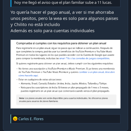
hoy me llegó el aviso que el plan familiar sube a 11 lucas.
Yo quería hacer el pago anual, a ver si me ahorraba
unos pesitos, pero la wea es solo para algunos paises
y Chilito no está incluido
Además es solo para cuentas individuales
R
Carlos E. Flores
e
a