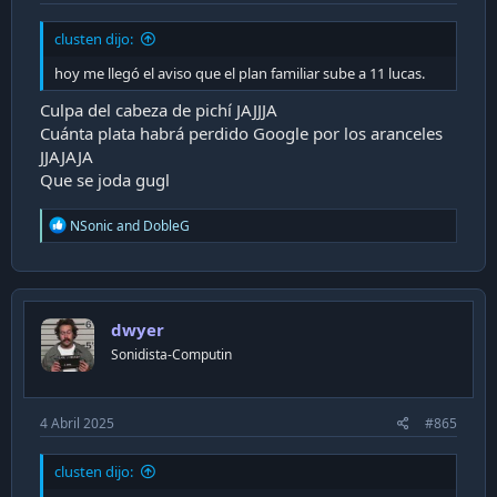
clusten dijo:
hoy me llegó el aviso que el plan familiar sube a 11 lucas.
Culpa del cabeza de pichí JAJJJA
Cuánta plata habrá perdido Google por los aranceles
JJAJAJA
Que se joda gugl
R
NSonic
and
DobleG
e
a
c
t
i
dwyer
o
n
Sonidista-Computin
s
:
4 Abril 2025
#865
clusten dijo: