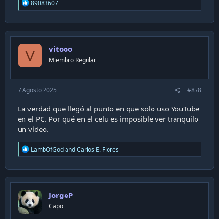
R
89083607
e
a
c
t
i
vitooo
o
V
n
Miembro Regular
s
:
7 Agosto 2025
#878
La verdad que llegó al punto en que solo uso YouTube
en el PC. Por qué en el celu es imposible ver tranquilo
un vídeo.
R
LambOfGod
and
Carlos E. Flores
e
a
c
t
i
JorgeP
o
n
Capo
s
: