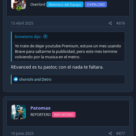
Overlord
Miembro del Equipo
OVERLORD
15 Abril 2025
#876
browsons dijo:
Yo trate de dejar youtube Premium, estuve un mes usando
Brave para saltarme la publicidad, pero este mes termine
volviendo por la musica en el metro.
REvanced es tu pastor, con el nada te faltara.
R
shoriishi
and
Detro
e
a
c
t
i
Patomax
o
n
REPORTERO
REPORTERO
s
:
10 Junio 2025
#877