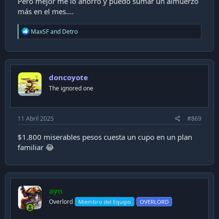
Pero mejor me lo ahorro y puedo sumar un almuerzo
más en el mes....
R
MaxSF
and
Detro
e
a
c
t
i
doncoyote
o
n
The ignored one
s
:
11 Abril 2025
#869
$1.800 miserables pesos cuesta un cupo en un plan
familiar 😂
ayn
Overlord
Miembro del Equipo
OVERLORD