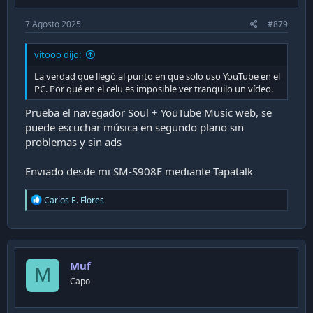
7 Agosto 2025
#879
vitooo dijo:
La verdad que llegó al punto en que solo uso YouTube en el
PC. Por qué en el celu es imposible ver tranquilo un vídeo.
Prueba el navegador Soul + YouTube Music web, se
puede escuchar música en segundo plano sin
problemas y sin ads
Enviado desde mi SM-S908E mediante Tapatalk
R
Carlos E. Flores
e
a
c
t
i
Muf
o
M
n
Capo
s
: