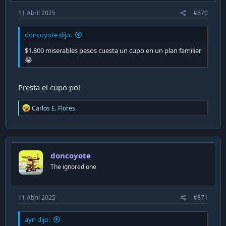
11 Abril 2025
#870
doncoyote dijo:
$1.800 miserables pesos cuesta un cupo en un plan familiar
😂
Presta el cupo po!
R
Carlos E. Flores
e
a
c
t
i
doncoyote
o
n
The ignored one
s
:
11 Abril 2025
#871
ayn dijo: