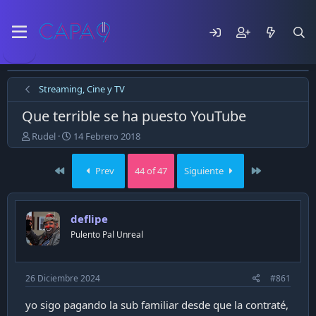
Streaming, Cine y TV
Que terrible se ha puesto YouTube
E
F
Rudel
14 Febrero 2018
m
e
p
c
First
Last
Prev
44 of 47
Siguiente
e
h
z
a
ó
d
e
e
deflipe
l
p
Pulento Pal Unreal
t
u
e
b
m
l
a
i
26 Diciembre 2024
#861
c
a
yo sigo pagando la sub familiar desde que la contraté,
c