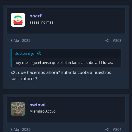
c
t
i
naarf
o
n
aaaasí no mas
s
:
3 Abril 2025
#863
clusten dijo:
hoy me llegó el aviso que el plan familiar sube a 11 lucas.
x2, que hacemos ahora? subir la cuota a nuestros
suscriptores?
owinwi
Miembro Activo
3 Abril 2025
#864