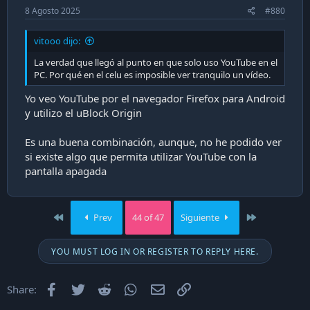
8 Agosto 2025
#880
vitooo dijo:
La verdad que llegó al punto en que solo uso YouTube en el
PC. Por qué en el celu es imposible ver tranquilo un vídeo.
Yo veo YouTube por el navegador Firefox para Android
y utilizo el uBlock Origin
Es una buena combinación, aunque, no he podido ver
si existe algo que permita utilizar YouTube con la
pantalla apagada
First
Last
Prev
44 of 47
Siguiente
YOU MUST LOG IN OR REGISTER TO REPLY HERE.
Facebook
Twitter
Reddit
WhatsApp
Email
Enlace
Share: