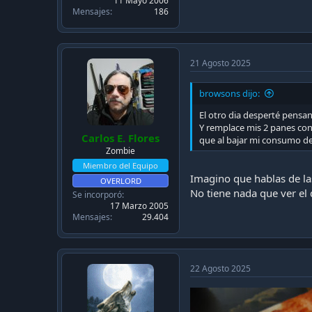
11 Mayo 2006
Mensajes
186
21 Agosto 2025
browsons dijo:
El otro dia desperté pensan
Y remplace mis 2 panes con
Carlos E. Flores
que al bajar mi consumo de 
Zombie
Miembro del Equipo
Imagino que hablas de las
OVERLORD
No tiene nada que ver el
Se incorporó
17 Marzo 2005
Mensajes
29.404
22 Agosto 2025