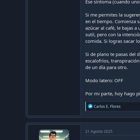
Ese síntoma (cuando uno e
Si me permites la sugeren
en el tiempo. Comienza sa
azúcar al café, le bajas 
sutil, pero con la intenc
comida. Si logras sacar l
Si de plano te pasas del 
escalofríos, transpiraci
de un día para otro.
Modo latero: OFF
Por mi parte, hoy hago p
R
Carlos E. Flores
e
a
c
t
i
21 Agosto 2025
o