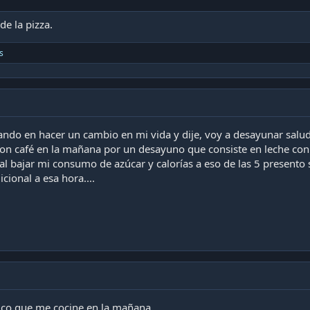
de la pizza.
s
ando en hacer un cambio en mi vida y dije, voy a desayunar salud
on café en la mañana por un desayuno que consiste en leche con 
al bajar mi consumo de azúcar y calorías a eso de las 5 present
cional a esa hora....
uco que me cocine en la mañana