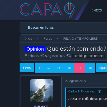
INICIO
Buscar en foros
Inicio
Foros
RELAJO Y TIEMPO LIBRE
Que están comiendo? 
Opinion
E
F
T
sebaxrv
5 Agosto 2019
comida gordos tetones
m
e
a
p
c
g
Prev
1
…
15
16
17
18
Sigui
e
h
s
z
a
ó
d
20 Agosto 2025
e
e
l
p
t
u
Carlos E. Flores dijo:
e
b
m
l
¿Pizza en el día de las papas
a
i
PHLAKO