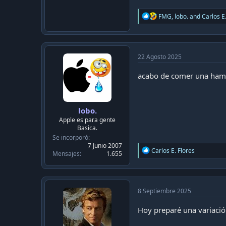
R
FMG
,
lobo.
and
Carlos E
e
a
c
t
i
22 Agosto 2025
o
n
acabo de comer una ham
s
:
lobo.
Apple es para gente
Basica.
Se incorporó
7 Junio 2007
R
Carlos E. Flores
Mensajes
1.655
e
a
c
t
i
8 Septiembre 2025
o
n
Hoy preparé una variaci
s
: