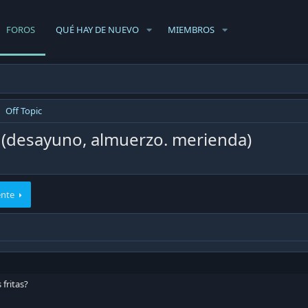
FOROS
QUÉ HAY DE NUEVO
MIEMBROS
Off Topic
(desayuno, almuerzo. merienda)
ente
 fritas?