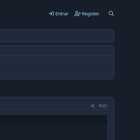
Entrar
Register
#321