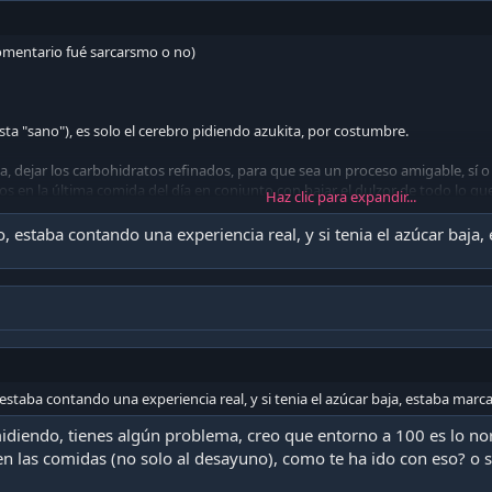
 comentario fué sarcarsmo o no)
a "sano"), es solo el cerebro pidiendo azukita, por costumbre.
a, dejar los carbohidratos refinados, para que sea un proceso amigable, sí o
 en la última comida del día en conjunto con bajar el dulzor de todo lo que c
Haz clic para expandir...
lzante, le bajas tbn. Cuando estés cómodo con ese cambio, le sumas otro, algo
 tiempo para adaptarse a no "necesitar glucosa" en cada comida. Si logras s
 estaba contando una experiencia real, y si tenia el azúcar baja
anas de la marraqueta .
ayuno a las 7-9am. A las 5pm. Sin avanzar de a poco en el tema de ayuno, tbn v
cas para avanzar en ayunos largos, pero de igual manera hay una preparació
za de nuevo.
staba contando una experiencia real, y si tenia el azúcar baja, estaba marc
midiendo, tienes algún problema, creo que entorno a 100 es lo 
n las comidas (no solo al desayuno), como te ha ido con eso? o s