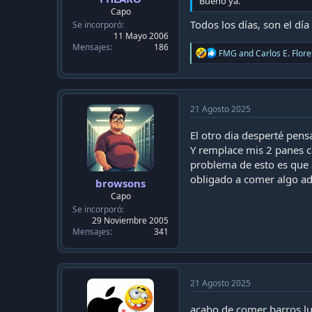
c
Bueno ya.
Capo
a
Todos los días, son el día 
Se incorporó
c
11 Mayo 2006
i
Mensajes
186
ó
R
FMG
and
Carlos E. Flore
n
e
a
c
t
i
21 Agosto 2025
o
n
El otro dia desperté pens
s
Y remplace mis 2 panes c
:
problema de esto es que 
obligado a comer algo adi
browsons
Capo
Se incorporó
29 Noviembre 2005
Mensajes
341
21 Agosto 2025
acabo de comer barros l