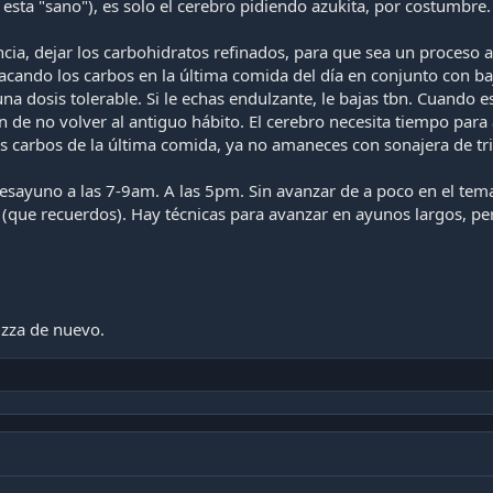
sta "sano"), es solo el cerebro pidiendo azukita, por costumbre.
cia, dejar los carbohidratos refinados, para que sea un proceso a
cando los carbos en la última comida del día en conjunto con baj
a una dosis tolerable. Si le echas endulzante, le bajas tbn. Cuand
ión de no volver al antiguo hábito. El cerebro necesita tiempo par
os carbos de la última comida, ya no amaneces con sonajera de tr
desayuno a las 7-9am. A las 5pm. Sin avanzar de a poco en el tema 
ón (que recuerdos). Hay técnicas para avanzar en ayunos largos, 
izza de nuevo.