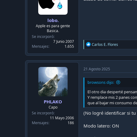
lobo.
Apple es para gente
Basica.
Se incorporó
7 Junio 2007
R
Carlos E. Flores
Mensajes
1.655
e
a
c
t
i
21 Agosto 2025
o
n
browsons dijo:
s
:
El otro dia desperté pensan
Y remplace mis 2 panes con
PHLAKO
que al bajar mi consumo de 
Capo
(No logré identificar si 
Se incorporó
11 Mayo 2006
Mensajes
186
Modo latero: ON