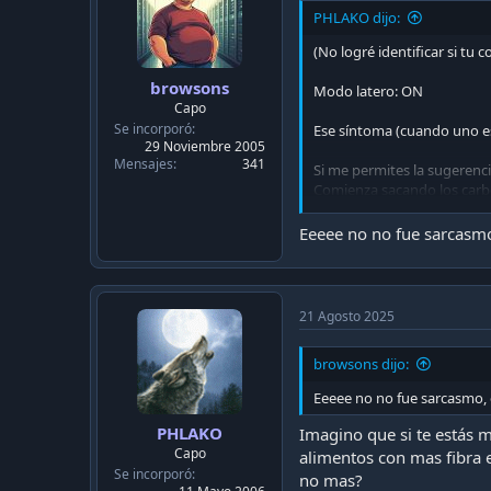
n
PHLAKO dijo:
s
:
(No logré identificar si tu
browsons
Modo latero: ON
Capo
Se incorporó
Ese síntoma (cuando uno est
29 Noviembre 2005
Mensajes
341
Si me permites la sugerenci
Comienza sacando los carbos
tolerable. Si le echas endu
hábito. El cerebro necesita
Eeeee no no fue sarcasmo,
sonajera de tripas ni con g
Si de plano te pasas del des
(que recuerdos). Hay técni
21 Agosto 2025
Modo latero: OFF
browsons dijo:
Por mi parte, hoy hago piz
Eeeee no no fue sarcasmo, e
PHLAKO
Imagino que si te estás 
Capo
alimentos con mas fibra e
Se incorporó
no mas?