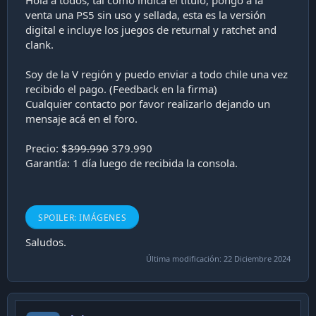
a
venta una PS5 sin uso y sellada, esta es la versión
c
digital e incluye los juegos de returnal y ratchet and
i
ó
clank.
n
Soy de la V región y puedo enviar a todo chile una vez
recibido el pago. (Feedback en la firma)
Cualquier contacto por favor realizarlo dejando un
mensaje acá en el foro.
Precio: $
399.990
379.990
Garantía: 1 día luego de recibida la consola.
SPOILER:
IMÁGENES
Saludos.
Última modificación:
22 Diciembre 2024