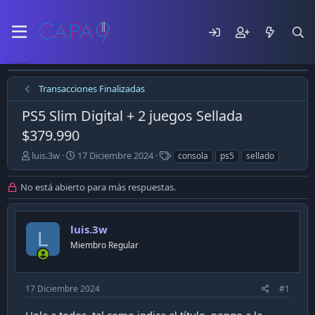
Transacciones Finalizadas
PS5 Slim Digital + 2 juegos Sellada
$379.990
E
F
T
luis.3w
17 Diciembre 2024
consola
ps5
sellado
m
e
a
p
c
g
No está abierto para más respuestas.
e
h
s
z
a
ó
d
luis.3w
e
e
L
l
p
Miembro Regular
t
u
e
b
m
l
17 Diciembre 2024
#1
a
i
c
Hola a todos, tal como indica el título, pongo a la