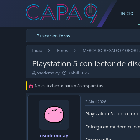
INICIO
Buscar en foros
Inicio
Foros
MERCADO, REGATEO Y OPORT
Playstation 5 con lector de dis
E
F
osodemolay
3 Abril 2026
m
e
p
c
No está abierto para más respuestas.
e
h
z
a
ó
d
3 Abril 2026
e
e
l
p
Playstation 5 con lector 
t
u
e
b
Entrega en mi domicilio e
m
l
a
i
osodemolay
Sin garantía.