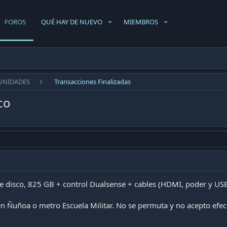
FOROS
QUÉ HAY DE NUEVO
MIEMBROS
UNIDADES
Transacciones Finalizadas
co
de disco, 825 GB + control Dualsense + cables (HDMI, poder y USB
n Ñuñoa o metro Escuela Militar. No se permuta y no acepto efect