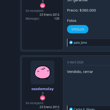
c
:)
a
c
Precio: $380.000
Se incorporó
i
23 Enero 2012
ó
Mensajes
135
Fotos
n
SPOILER
R
pato_bmx
e
a
c
t
i
3 Abril 2026
o
n
Vendido, cerrar
s
:
osodemolay
:)
Se incorporó
23 Enero 2012
R
Carlos E. Flores