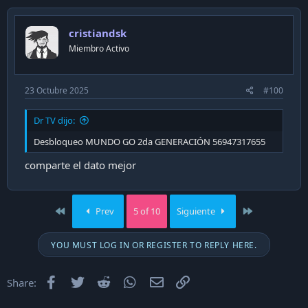
c
t
i
cristiandsk
o
n
Miembro Activo
s
:
23 Octubre 2025
#100
Dr TV dijo:
Desbloqueo MUNDO GO 2da GENERACIÓN 56947317655
comparte el dato mejor
First
Last
Prev
5 of 10
Siguiente
YOU MUST LOG IN OR REGISTER TO REPLY HERE.
Facebook
Twitter
Reddit
WhatsApp
Email
Enlace
Share: