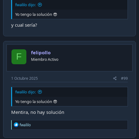
fwalilo dijo:
Yo tengo la solución 😎
y cual sería?
felipollo
F
Miembro Activo
1 Octubre 2025
#99
fwalilo dijo:
Yo tengo la solución 😎
Mentira, no hay solución
R
fwalilo
e
a