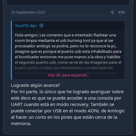
23 Septiembre 2025
#96
YourFIX dijo:
Hola amigos. Les comento que e intentado flashear una
room limpia mediante el usb burning tool ya que al ser
procesador amlogic se podria, pero no lo reconoce la pc,
imagine que es porque el puerto usb esta inhabilitado para
el bootloader entonces me puse manos a la obra y habilite
el segundo puerto usb, como se ve en las imagenes pase el
puerto junto a todas sus resistencias y condensadores,
primero probe que el usb funcionara y efectivamente me
Haz clic para expandir...
reconocia el usb con la app fx file pude ver todo lo que
contenia el usb asi que intente flashearla pero aun asi no lo
Lograste algún avance?
reconoce el programa, no hay registro de ingreso de usb a
Por mi parte, lo único que he logrado averiguar sobre
la pc, lo cual me dice que debe tener otro tipo de bloqueo.
este deco es que se puede acceder a una consola por
Solo queda decir que seguire buscando soluciones, espero
UART cuando está en modo recovery. También se
que algun dia se pueda liberar un codigo maestro para
puede conectar por USB en el modo ADNL de Amlogic
poder liberar el tan anhelado modo desarrollador.
Ver
al hacer un corto en los pines que están cerca de la
adjunto 40078
Ver adjunto 40077
Ver adjunto 40076
memoria.
Recuerda, intentalo si no que mas da