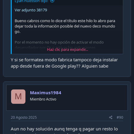
Lyan hudsson dijo:
Ver adjunto 38179
Bueno cabros como lo dice el título este hilo lo abro para
dejar toda la información posible del nuevo deco mundo
go.
Por el momento no hay opción de activar el modo
desarrollador por Qr o activar las aplicaciones
Haz clic para expandir...
desconocidas.
Y si se formatea modo fabrica tampoco deja instalar
Cualquier logo postearlo aquí.
app desde fuera de Google play?? Alguien sabe
Maximus1984
M
Miembro Activo
20 Agosto 2025
#90
Aun no hay solución aunq tenga q pagar un resto lo