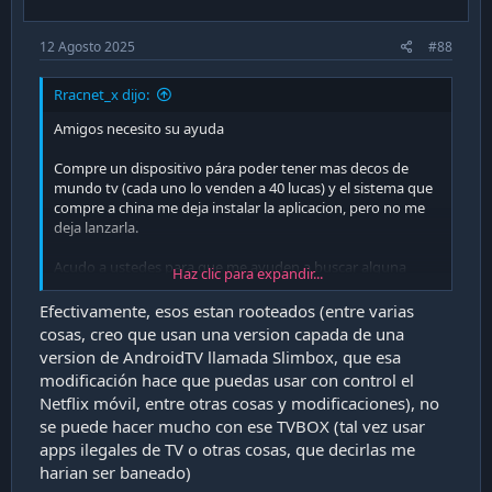
12 Agosto 2025
#88
Rracnet_x dijo:
Amigos necesito su ayuda
Compre un dispositivo pára poder tener mas decos de
mundo tv (cada uno lo venden a 40 lucas) y el sistema que
compre a china me deja instalar la aplicacion, pero no me
deja lanzarla.
Acudo a ustedes para que me ayuden a buscar alguna
Haz clic para expandir...
solución.
Efectivamente, esos estan rooteados (entre varias
Les dejo foto del sistema AndroidTV que compre y la foto
cosas, creo que usan una version capada de una
de lo que me arroja la aplicacion Mundo
version de AndroidTV llamada Slimbox, que esa
modificación hace que puedas usar con control el
Agradecido de cualquier ayuda.
Netflix móvil, entre otras cosas y modificaciones), no
se puede hacer mucho con ese TVBOX (tal vez usar
apps ilegales de TV o otras cosas, que decirlas me
harian ser baneado)