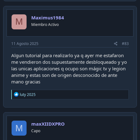
c
t
i
Maximus1984
o
M
n
Miembro Activo
s
:
11 Agosto 2025
#83
Algun tutorial para realizarlo ya q ayer me estafaron
me vendieron dos supuestamente desbloqueado y yo
las unicas aplicaciones q ocupo son mágic tv y legion
anime y estas son de origen desconocido de ante
mano gracias
R
luty 2025
e
a
c
t
i
maxXIIDXPRO
o
M
n
Capo
s
: