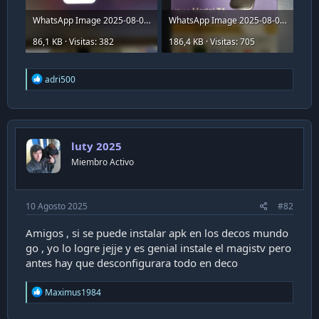
WhatsApp Image 2025-08-05 at 06.03.21 (1).jpeg
WhatsApp Image 2025-08-05 at 06.03.21.jpeg
86,1 KB · Visitas: 382
186,4 KB · Visitas: 705
R
adri500
e
a
c
t
i
luty 2025
o
n
Miembro Activo
s
:
10 Agosto 2025
#82
Amigos , si se puede instalar apk en los decos mundo
go , yo lo logre jejje y es genial instale el magistv pero
antes hay que desconfigurara todo en deco
R
Maximus1984
e
a