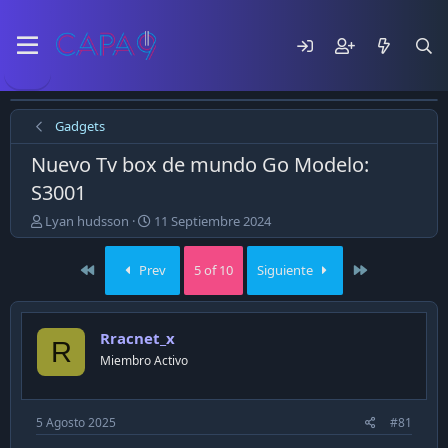
Gadgets
Nuevo Tv box de mundo Go Modelo:
S3001
E
F
Lyan hudsson
11 Septiembre 2024
m
e
p
c
First
Last
Prev
5 of 10
Siguiente
e
h
z
a
ó
d
e
e
Rracnet_x
R
l
p
Miembro Activo
t
u
e
b
m
l
a
i
5 Agosto 2025
#81
c