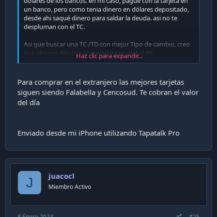
dólares de los bancos. en mi caso, pagué con la tarjeta en
un banco, pero como tenia dinero en dólares depositado,
desde ahi saqué dinero para saldar la deuda. asi no te
despluman con el TC.
Asi que buscar una TC /TD con mejor Tipo de cambio, creo
que alguien dijo que la mejorcita es global 66.
Haz clic para expandir...
la otra opción es ir a agustinas por los dólares y pagar con
ellos la deuda del banco.
Para comprar en el extranjero las mejores tarjetas
siguen siendo Falabella y Cencosud. Te cobran el valor
del día
Enviado desde mi iPhone utilizando Tapatalk Pro
juacocl
J
Miembro Activo
8 Enero 2023
#25