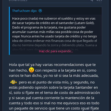
TheFuchsen dijo:
Hace poco (nada) me subieron el sueldito y estoy en vias
de sacar tarjeta de crédito en el santander (Latam Gold).
Dado el programa de la tarjeta, me gustaria poder
acumular cuantas más millas sea posible cosa de poder
viajar. Nunca antes he usado tarjeta de crédito y no tengo
idea de cómo ordenar mis finanzas cosa de que llegado el
dia no termine dejando la zorra y debiendo plata. Suena a
algo fácil, pero doy por asumido que no lo es.
Haz clic para expandir...
Que tips tienen ustedes para trabajar así? La única razón
por la que quiero usar tarjeta de crédito para todo es para
Hola que tal ya hay varias recomendaciones que te
cumular millas, nada más (Ni siquiera el cupo me importa
han hecho,
con respecto a la tarjeta en si, como
por ahora).
varios te han dicho, yo no sé si sea la más adecuada,
pero es el punto de vista mío, y segundo, no
estás pidiendo opinión sobre la tarjeta Santander en
sí, solo si fíjate en el tema de costo de administración
y si sacas pal cuenta corriente la mantención de la
cuenta y todo eso si mal no me equivoco eso es todo
un paquete de servicio que tiene un costo igual fíjate