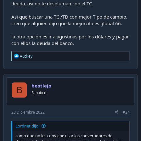
deuda. asi no te despluman con el TC.
Asi que buscar una TC /TD con mejor Tipo de cambio,
creo que alguien dijo que la mejorcita es global 66.
la otra opción es ir a agustinas por los dólares y pagar
con ellos la deuda del banco.
R
Audrey
e
a
c
t
i
beatlejo
o
B
n
Fanático
s
:
23 Diciembre 2022
#24
Lordnet dijo:
como que no les conviene usar los convertidores de