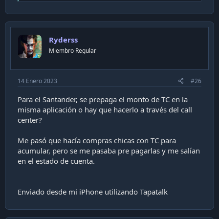
e
a
c
t
i
Ryderss
o
n
Miembro Regular
s
:
14 Enero 2023
#26
Para el Santander, se prepaga el monto de TC en la
misma aplicación o hay que hacerlo a través del call
center?
Me pasó que hacía compras chicas con TC para
acumular, pero se me pasaba pre pagarlas y me salían
en el estado de cuenta.
Enviado desde mi iPhone utilizando Tapatalk