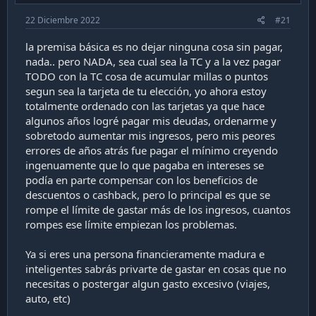
c
22 Diciembre 2022
#21
a
c
la premisa básica es no dejar ninguna cosa sin pagar,
i
nada.. pero NADA, sea cual sea la TC y a la vez pagar
ó
n
TODO con la TC cosa de acumular millas o puntos
segun sea la tarjeta de tu elección, yo ahora estoy
totalmente ordenado con las tarjetas ya que hace
algunos años logré pagar mis deudas, ordenarme y
sobretodo aumentar mis ingresos, pero mis peores
errores de años atrás fue pagar el mínimo creyendo
ingenuamente que lo que pagaba en intereses se
podía en parte compensar con los beneficios de
descuentos o cashback, pero lo principal es que se
rompe el límite de gastar más de los ingresos, cuantos
rompes ese límite empiezan los problemas.
Ya si eres una persona financieramente madura e
inteligentes sabrás privarte de gastar en cosas que no
necesitas o postergar algun gasto excesivo (viajes,
auto, etc)