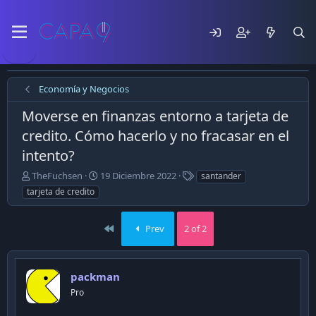
Economía y Negocios
Moverse en finanzas entorno a tarjeta de
credito. Cómo hacerlo y no fracasar en el
intento?
E
F
T
TheFuchsen
19 Diciembre 2022
santander
m
e
a
tarjeta de credito
p
c
g
e
h
s
z
a
First
Prev
2 of 2
ó
d
e
e
l
p
packman
t
u
e
b
Pro
m
l
a
i