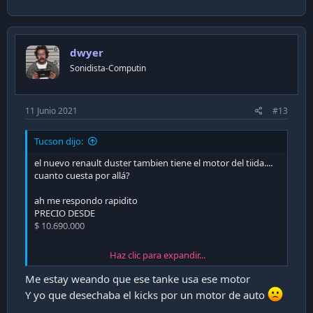
dwyer
Sonidista-Computin
11 Junio 2021
#13
Tucson dijo:
el nuevo renault duster tambien tiene el motor del tiida....
cuanto cuesta por allá?
ah me respondo rapidito
PRECIO DESDE
$ 10.690.000
Haz clic para expandir...
Sitio Web Oficial De Autos Renault • Renault Chile
Me estay weando que ese tanke usa ese motor
Bienvenido A La Página Oficial De Renault, Con 120 Años
Y yo que desechaba el kicks por un motor de auto
Desarrollando Automóviles Que Hacen La Vida Más Fácil Y
Accesible Para Todos Nuestros Los Clientes.