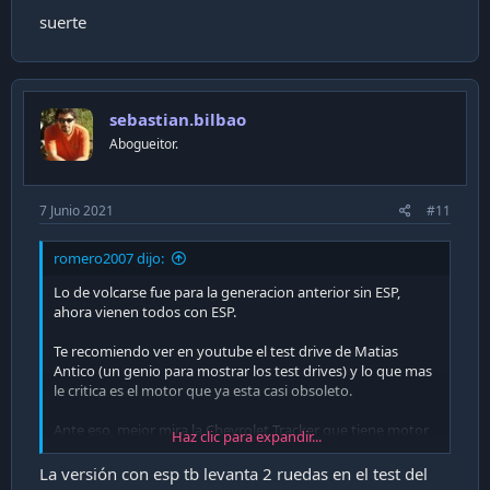
suerte
sebastian.bilbao
Abogueitor.
7 Junio 2021
#11
romero2007 dijo:
Lo de volcarse fue para la generacion anterior sin ESP,
ahora vienen todos con ESP.
Te recomiendo ver en youtube el test drive de Matias
Antico (un genio para mostrar los test drives) y lo que mas
le critica es el motor que ya esta casi obsoleto.
Ante eso, mejor mira la Chevrolet Tracker que tiene motor
Haz clic para expandir...
turbo mas moderno y eficiente (Antico tambien tiene test
drive de ese modelo) y el precio es similar a la del Kicks.
La versión con esp tb levanta 2 ruedas en el test del