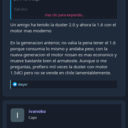
Saludos
Haz clic para expandir...
Enviado desde mi SM-G955F mediante Tapatalk
Un amigo ha tenido la duster 2.0 y ahora la 1.6 con el
motor mas moderno
En la generacion anterior, no valia la pena tener el 1.6
porque consumia lo mismo y andaba peor, con la
nueva generacion el motor nissan es mas econonico y
mueve bastante bien el armatoste. Aunque si me
preguntas, prefiero mil veces la duster con motor
1.5dCi pero no se vende en chile lamentablemente.
R
dwyer
e
a
c
t
i
ivanoko
o
n
Capo
s
: