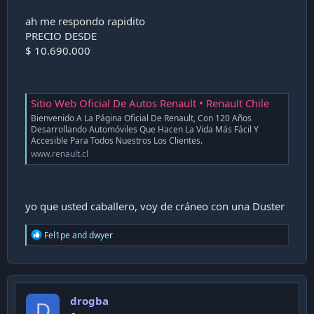
ah me respondo rapidito
PRECIO DESDE
$ 10.690.000
Sitio Web Oficial De Autos Renault • Renault Chile
Bienvenido A La Página Oficial De Renault, Con 120 Años
Desarrollando Automóviles Que Hacen La Vida Más Fácil Y
Accesible Para Todos Nuestros Los Clientes.
www.renault.cl
yo que usted caballero, voy de cráneo con una Duster
R
Fel1pe
and
dwyer
e
a
c
t
i
drogba
o
D
n