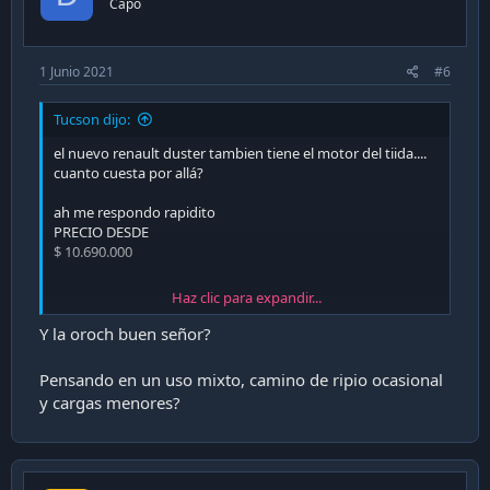
Capo
s
:
1 Junio 2021
#6
Tucson dijo:
el nuevo renault duster tambien tiene el motor del tiida....
cuanto cuesta por allá?
ah me respondo rapidito
PRECIO DESDE
$ 10.690.000
Haz clic para expandir...
Sitio Web Oficial De Autos Renault • Renault Chile
Y la oroch buen señor?
Bienvenido A La Página Oficial De Renault, Con 120 Años
Desarrollando Automóviles Que Hacen La Vida Más Fácil Y
Pensando en un uso mixto, camino de ripio ocasional
Accesible Para Todos Nuestros Los Clientes.
y cargas menores?
www.renault.cl
yo que usted caballero, voy de cráneo con una Duster