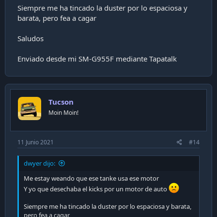
www.renault.cl
Siempre me ha tincado la duster por lo espaciosa y
barata, pero fea a cagar
Saludos
yo que usted caballero, voy de cráneo con una Duster
Enviado desde mi SM-G955F mediante Tapatalk
Tucson
Moin Moin!
11 Junio 2021
#14
dwyer dijo:
Me estay weando que ese tanke usa ese motor
Y yo que desechaba el kicks por un motor de auto
Siempre me ha tincado la duster por lo espaciosa y barata,
pero fea a cagar