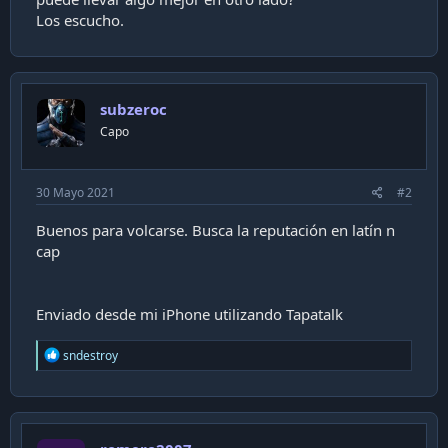
a
Los escucho.
c
i
ó
n
subzeroc
Capo
30 Mayo 2021
#2
Buenos para volcarse. Busca la reputación en latín n
cap
Enviado desde mi iPhone utilizando Tapatalk
R
sndestroy
e
a
c
t
i