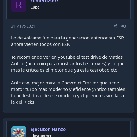
romero2007
o
R
n
Capo
s
:
31 Mayo 2021
#3
Lo de volcarse fue para la generacion anterior sin ESP,
ahora vienen todos con ESP.
Te recomiendo ver en youtube el test drive de Matias
Antico (un genio para mostrar los test drives) y lo que
mas le critica es el motor que ya esta casi obsoleto.
Ante eso, mejor mira la Chevrolet Tracker que tiene
motor turbo mas moderno y eficiente (Antico tambien
tiene test drive de ese modelo) y el precio es similar a
la del Kicks.
Ejecutor_Hanzo
Closcapchon.