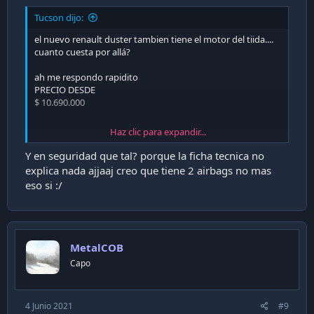
Tucson dijo:
el nuevo renault duster tambien tiene el motor del tiida....
cuanto cuesta por allá?
ah me respondo rapidito
PRECIO DESDE
$ 10.690.000
Haz clic para expandir...
Sitio Web Oficial De Autos Renault • Renault Chile
Y en seguridad que tal? porque la ficha tecnica no
Bienvenido A La Página Oficial De Renault, Con 120 Años
explica nada ajjaaj creo que tiene 2 airbags no mas
Desarrollando Automóviles Que Hacen La Vida Más Fácil Y
eso si :/
Accesible Para Todos Nuestros Los Clientes.
www.renault.cl
MetalCOB
yo que usted caballero, voy de cráneo con una Duster
Capo
4 Junio 2021
#9