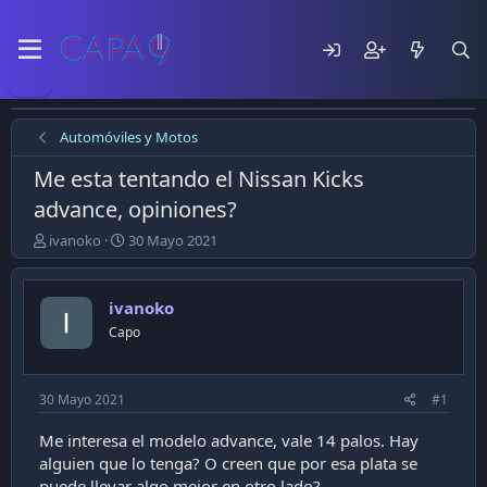
Automóviles y Motos
Me esta tentando el Nissan Kicks
advance, opiniones?
E
F
ivanoko
30 Mayo 2021
m
e
p
c
e
h
ivanoko
z
a
Capo
ó
d
e
e
l
p
t
u
30 Mayo 2021
#1
e
b
m
l
Me interesa el modelo advance, vale 14 palos. Hay
a
i
alguien que lo tenga? O creen que por esa plata se
c
puede llevar algo mejor en otro lado?