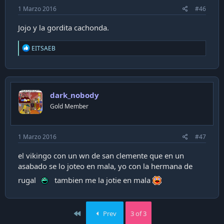
1 Marzo 2016
#46
Jojo y la gordita cachonda.
R
EITSAEB
e
a
c
t
i
dark_nobody
o
n
Gold Member
s
:
1 Marzo 2016
#47
el vikingo con un wn de san clemente que en un
asabado se lo joteo en mala, yo con la hermana de
rugal
tambien me la jotie en mala
First
Prev
3 of 3