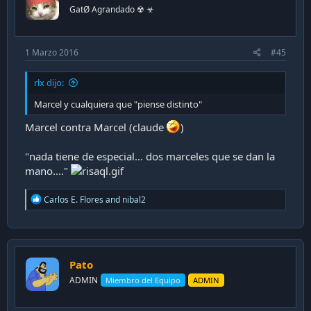
s
GatØ Agrandado ☢ ☣
:
1 Marzo 2016
#45
rlx dijo:
Marcel y cualquiera que "piense distinto"
Marcel contra Marcel (claude
)
"nada tiene de especial... dos marceles que se dan la
mano...."
R
Carlos E. Flores
and
nibal2
e
a
c
t
i
Pato
o
n
ADMIN
Miembro del Equipo
ADMIN
s
: