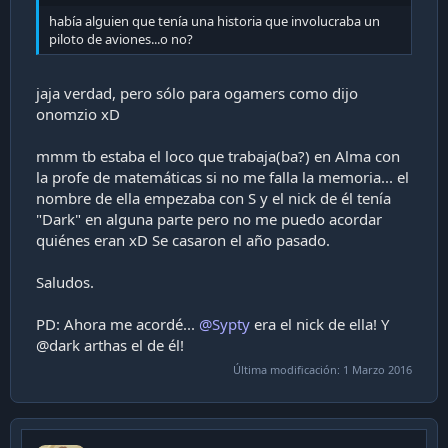
i
había alguien que tenía una historia que involucraba un
ó
piloto de aviones...o no?
n
jaja verdad, pero sólo para ogamers como dijo
onomzio xD
mmm tb estaba el loco que trabaja(ba?) en Alma con
la profe de matemáticas si no me falla la memoria... el
nombre de ella empezaba con S y el nick de él tenía
"Dark" en alguna parte pero no me puedo acordar
quiénes eran xD Se casaron el año pasado.
Saludos.
PD: Ahora me acordé...
@Sypty
era el nick de ella! Y
@dark arthas el de él!
Última modificación:
1 Marzo 2016