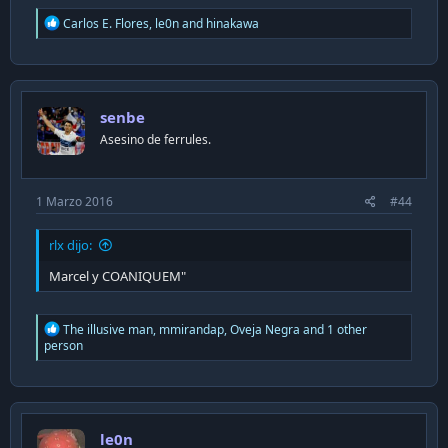
R
Carlos E. Flores
,
le0n
and
hinakawa
e
a
c
t
i
senbe
o
n
Asesino de ferrules.
s
:
1 Marzo 2016
#44
rlx dijo:
Marcel y COANIQUEM"
R
The illusive man
,
mmirandap
,
Oveja Negra
and 1 other
e
person
a
c
t
i
o
le0n
n