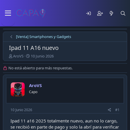
[Venta] Smartphones y Gadgets
Ipad 11 A16 nuevo
E
F
AroVS
10 Junio 2026
m
e
p
c
No está abierto para más respuestas.
e
h
z
a
ó
d
AroVS
e
e
Capo
l
p
t
u
e
b
m
l
10 Junio 2026
#1
a
i
c
Ipad 11 a16 2025 totalmente nuevo, aun no lo cargo,
a
se recibió en parte de pago y solo la abrí para verificar
c