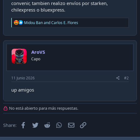
convenir, tambien realizo envíos por starken,
chilexpress o bluexpress.
R
Midou Ban
and
Carlos E. Flores
e
a
c
t
i
AroVS
o
n
Capo
s
:
11 Junio 2026
#2
up amigos
No está abierto para más respuestas.
Facebook
Twitter
Reddit
WhatsApp
Email
Enlace
Share: