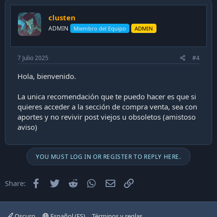
clusten
ADMIN
Miembro del Equipo
ADMIN
7 Julio 2025
#4
Hola, bienvenido.
La unica recomendación que te puedo hacer es que si
quieres acceder a la sección de compra venta, sea con
aportes y no revivir post viejos u obsoletos (amistoso
aviso)
YOU MUST LOG IN OR REGISTER TO REPLY HERE.
Facebook
Twitter
Reddit
WhatsApp
Email
Enlace
Share:
Oscuro
Español (ES)
Términos y reglas