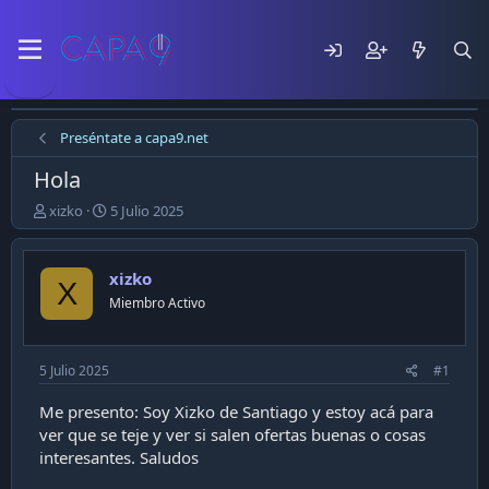
Preséntate a capa9.net
Hola
E
F
xizko
5 Julio 2025
m
e
p
c
e
h
xizko
X
z
a
Miembro Activo
ó
d
e
e
l
p
t
u
5 Julio 2025
#1
e
b
m
l
Me presento: Soy Xizko de Santiago y estoy acá para
a
i
ver que se teje y ver si salen ofertas buenas o cosas
c
interesantes. Saludos
a
c