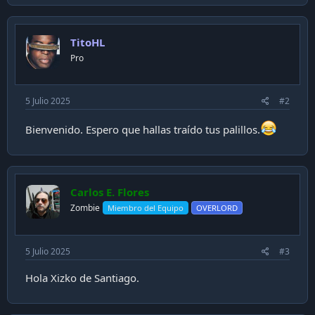
i
ó
n
TitoHL
Pro
5 Julio 2025
#2
Bienvenido. Espero que hallas traído tus palillos.
Carlos E. Flores
Zombie
Miembro del Equipo
OVERLORD
5 Julio 2025
#3
Hola Xizko de Santiago.