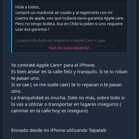
Hola a todos,
compré un macbook air usado y al registrarlo con mi
cuenta de apple, veo que todavía tiene garantia Apple care.
Pero no tengo boleta. Aca en Chile la piden si uno requiere
usar esa garantia ?
La segunda duda es respecto a Apple Care +, que
basicamente es su garantia extendida , ya que todavia
Haz clic para expandir...
estoy dentro de los 60 dias para contratarla. El valor es 242
mil pesos, que cubre 3 años. Sé que en general no son
convenientes para el comprador, pero por otro lado, da la
Yo contraté Apple Care+ para el iPhone.
tranquilidad de que quedaria protegido incluso de daños
Es bien andar en la calle feliz y tranquilo. Si te lo roban
accidentales, como derrames de liquidos. ¿creen que valga
te pasan uno.
la pena? ¿alguien tiene experiencia usandola?
Si se cae ( se me suele caer) te lo reparan o te pasan
otro.
La tranquilidad es mucha. Dale no más, sobre todo si
lo vas a utilizar o transportar en lugares inseguros (
caminar en la calle hoy es inseguro)
Enviado desde mi iPhone utilizando Tapatalk