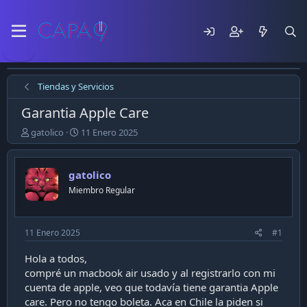
Tiendas y Servicios
Garantia Apple Care
E
F
gatolico
11 Enero 2025
m
e
p
c
e
h
gatolico
z
a
Miembro Regular
ó
d
e
e
l
p
t
u
11 Enero 2025
#1
e
b
m
l
Hola a todos,
a
i
compré un macbook air usado y al registrarlo con mi
c
cuenta de apple, veo que todavía tiene garantia Apple
a
care. Pero no tengo boleta. Aca en Chile la piden si
c