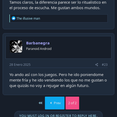
Tamos claros, la diferencia parece ser lo ritualistico en
el proceso de escucha. Me gustan ambos mundos.
R
The illusive man
e
a
c
t
i
Barbanegra
o
n
Paranoid Android
s
:
28 Enero 2025
#23
Yo ando así con los juegos. Pero he ido poniendome
mente fría y he ido vendiendo los que no me gustan o
que quizás no voy a rejugar en algún futuro.
First
Prev
2 of 2
YOU MUST LOG IN OR REGISTER TO REPLY HERE.