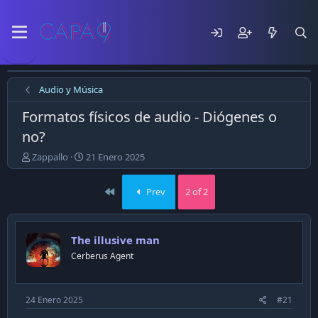
Audio y Música
Formatos físicos de audio - Diógenes o
no?
E
F
Zappallo
21 Enero 2025
m
e
p
c
First
Prev
2 of 2
e
h
z
a
ó
d
e
e
The illusive man
l
p
Cerberus Agent
t
u
e
b
m
l
a
i
24 Enero 2025
#21
c