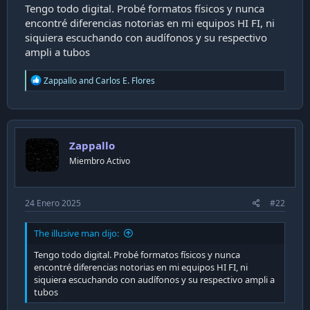
a
Tengo todo digital. Probé formatos físicos y nunca
c
encontré diferencias notorias en mi equipos HI FI, ni
i
siquiera escuchando con audífonos y su respectivo
ó
ampli a tubos
n
R
Zappallo
and
Carlos E. Flores
e
a
c
t
i
Zappallo
o
n
Miembro Activo
s
:
24 Enero 2025
#22
The illusive man dijo:
Tengo todo digital. Probé formatos físicos y nunca
encontré diferencias notorias en mi equipos HI FI, ni
siquiera escuchando con audífonos y su respectivo ampli a
tubos