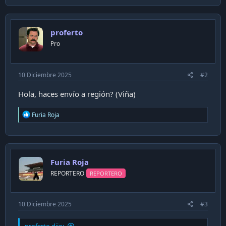
a
c
t
i
proferto
o
n
Pro
s
:
10 Diciembre 2025
#2
Hola, haces envío a región? (Viña)
R
Furia Roja
e
a
c
t
i
Furia Roja
o
n
REPORTERO
REPORTERO
s
:
10 Diciembre 2025
#3