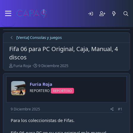
[Venta] Consolas y juegos
Fifa 06 para PC Original, Caja, Manual, 4
discos
E
F
Furia Roja
9 Diciembre 2025
m
e
p
c
e
h
Furia Roja
z
a
REPORTERO
REPORTERO
ó
d
e
e
l
p
t
u
9 Diciembre 2025
#1
e
b
m
l
Para los coleccionistas de Fifas.
a
i
c
Fifa 06 para PC en su caja original más manual