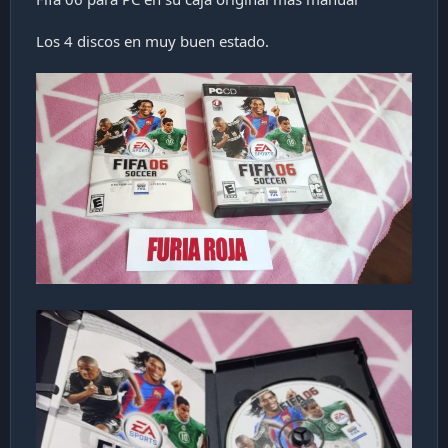
a
c
Los 4 discos en muy buen estado.
i
ó
n