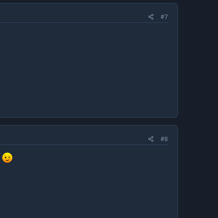
#7
#8
o