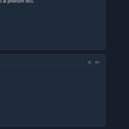
no al phenom 965.
#6