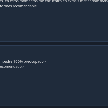
omas, en estos momentos me encuentro en extasis metiendole ma
s formas recomendable.
mpadre 100% preocupado.-
 recomendado.-