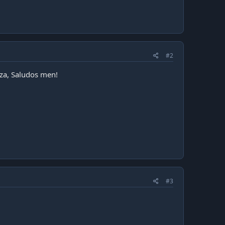
#2
za, Saludos men!
#3