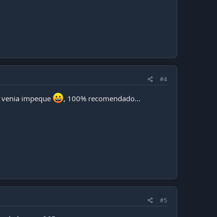
#4
to venia impeque
, 100% recomendado...
#5