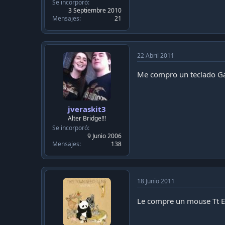
c
Se incorporó
a
3 Septiembre 2010
c
Mensajes
21
i
ó
n
22 Abril 2011
Me compro un teclado Ga
jveraskit3
Alter Bridge!!!
Se incorporó
9 Junio 2006
Mensajes
138
18 Junio 2011
Le compre un mouse Tt Es