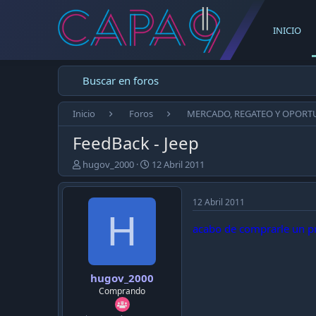
INICIO
Buscar en foros
Inicio
Foros
MERCADO, REGATEO Y OPORT
FeedBack - Jeep
E
F
hugov_2000
12 Abril 2011
m
e
p
c
e
h
12 Abril 2011
z
H
a
ó
d
acabo de comprarle un pro
e
e
l
p
t
u
hugov_2000
e
b
m
l
Comprando
a
i