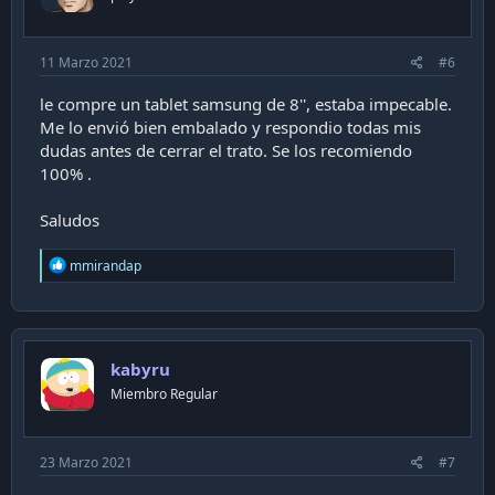
s
:
11 Marzo 2021
#6
le compre un tablet samsung de 8'', estaba impecable.
Me lo envió bien embalado y respondio todas mis
dudas antes de cerrar el trato. Se los recomiendo
100% .
Saludos
R
mmirandap
e
a
c
t
i
kabyru
o
n
Miembro Regular
s
:
23 Marzo 2021
#7