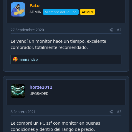
i
Pato
ó
ADMIN
Miembro del Equipo
ADMIN
n
27 Septiembre 2020
#2
Le vendí un monitor hace un tiempo, excelente
comprador, totalmente recomendado.
R
mmirandap
e
a
c
t
i
horze2012
o
n
UPGRADED
s
:
8 Febrero 2021
#3
Le compré un PC ssf con monitor en buenas
condiciones y dentro del rango de precio.