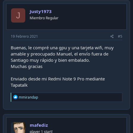
t
i
Justy1973
o
J
n
Miembro Regular
s
:
19 Febrero 2021
#5
Buenas, le compré una gpu y una tarjeta wifi, muy
amable y preocupado Manuel, el envío fuera de
Santiago muy rápido y bien embalado.
Muchas gracias
Enviado desde mi Redmi Note 9 Pro mediante
Tapatalk
R
mmirandap
e
a
c
t
i
mafediz
o
n
player 1 start!