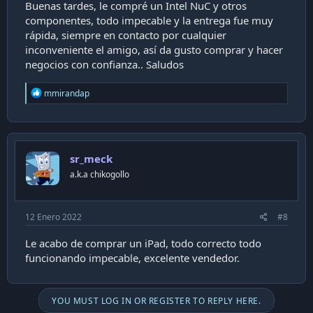
Buenas tardes, le compré un Intel NuC y otros
componentes, todo impecable y la entrega fue muy
rápida, siempre en contacto por cualquier
inconveniente el amigo, así da gusto comprar y hacer
negocios con confianza.. Saludos
R
mmirandap
e
a
c
t
i
sr_meck
o
n
a.k.a chikogollo
s
:
12 Enero 2022
#8
Le acabo de comprar un iPad, todo correcto todo
funcionando impecable, excelente vendedor.
YOU MUST LOG IN OR REGISTER TO REPLY HERE.