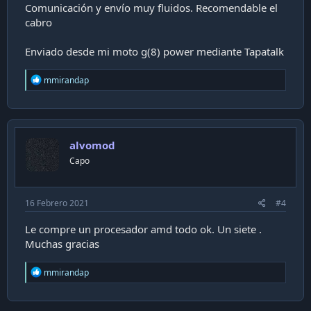
Comunicación y envío muy fluidos. Recomendable el
cabro
Enviado desde mi moto g(8) power mediante Tapatalk
R
mmirandap
e
a
c
t
i
alvomod
o
n
Capo
s
:
16 Febrero 2021
#4
Le compre un procesador amd todo ok. Un siete .
Muchas gracias
R
mmirandap
e
a
c