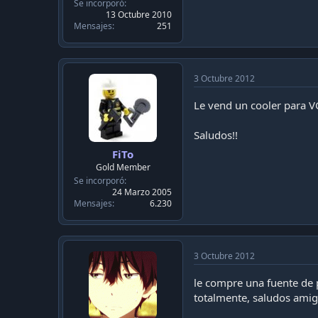
c
Se incorporó
a
13 Octubre 2010
c
Mensajes
251
i
ó
n
3 Octubre 2012
Le vend un cooler para VG
Saludos!!
FiTo
Gold Member
Se incorporó
24 Marzo 2005
Mensajes
6.230
3 Octubre 2012
le compre una fuente d
totalmente, saludos amig