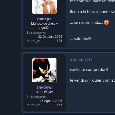
me compro, hace un tiemp
llego a la hora y buen trat
doncpa
... se recomienda...
Muñeco de chela y
algodón
Se incorporó
22 Octubre 2006
... saludos!!!
Mensajes
128
3 Octubre 2012
exelente comprador!!
le vendi un router vomis
Shadow!
UT99 Player
Se incorporó
15 Agosto 2006
Mensajes
165