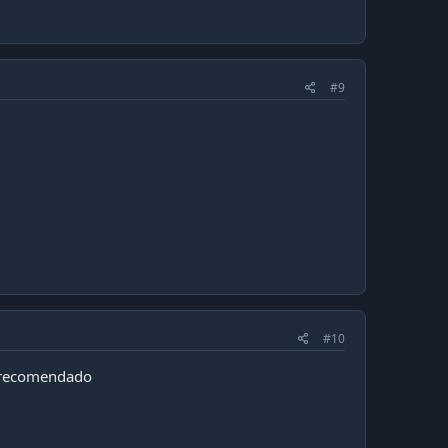
#9
#10
, recomendado