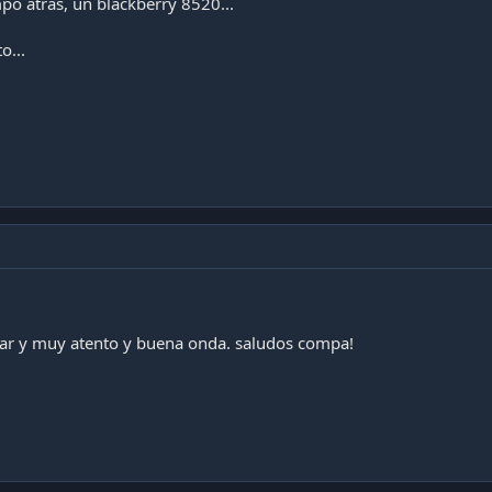
o atras, un blackberry 8520...
o...
tar y muy atento y buena onda. saludos compa!