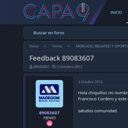
INICIO
Buscar en foros
Inicio
Foros
MERCADO, REGATEO Y OPORT
Feedback 89083607
E
F
89083607
3 Octubre 2012
m
e
p
c
e
h
3 Octubre 2012
z
a
ó
d
Hola chiquillos mi nombr
e
e
Francisco Cordero y este
l
p
t
u
saludos comunidad.
89083607
e
b
m
l
P@NXO
a
i