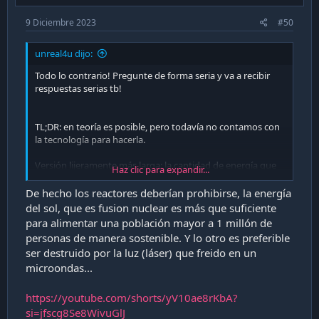
9 Diciembre 2023
#50
unreal4u dijo:
Todo lo contrario! Pregunte de forma seria y va a recibir
respuestas serias tb!
TL;DR: en teoría es posible, pero todavía no contamos con
la tecnología para hacerla.
Versión lijeramente más larga: la cantidad de energía que
Haz clic para expandir...
uno recibe a través de un satélite en el espacio es cerca de
8 veces más que en la tierra por el simple hecho de que no
De hecho los reactores deberían prohibirse, la energía
tienes día ni noche y no hay elementos externos que te
del sol, que es fusion nuclear es más que suficiente
tapen la visual como nubes por ejemplo.
para alimentar una población mayor a 1 millón de
personas de manera sostenible. Y lo otro es preferible
Se lanzó un satélite de hecho a ppios de años y se
ser destruido por la luz (láser) que freido en un
comprobó a mediados de año que podíamos detectar
microondas...
energía enviada desde el satélite a la tierra, pero estamos
hablando de un nivel de encender algunos LEDs, la forma
de funcionar es mejor descrita por los investigadores:
https://youtube.com/shorts/yV10ae8rKbA?
si=jfscg8Se8WivuGlJ