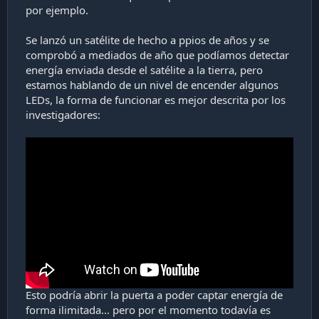
y pruebas.
por ejemplo.
Se lanzó un satélite de hecho a ppios de años y se
comprobó a mediados de año que podíamos detectar
energía enviada desde el satélite a la tierra, pero
estamos hablando de un nivel de encender algunos
LEDs, la forma de funcionar es mejor descrita por los
investigadores:
Esto podría abrir la puerta a poder captar energía de
forma ilimitada... pero por el momento todavía es