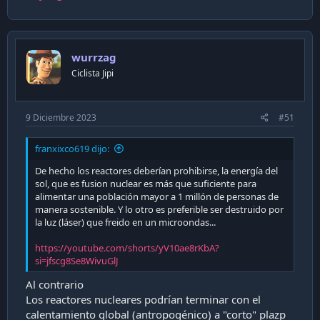
wurrzag
Ciclista Jipi
Esto podría abrir la puerta a poder captar energía de forma
9 Diciembre 2023
#51
ilimitada... pero por el momento todavía es mucha ciencia
ficción. La realidad es que con los costos que implica subir
un satélite y su posterior mantención, sale mucho más a
franxixco619 dijo:
cuenta construir un reactor nuclear y proveer de
De hecho los reactores deberían prohibirse, la energía del
electricidad a millones de hogares en vez de lanzar 200
sol, que es fusion nuclear es más que suficiente para
satélites por el mismo precio y poder encender la octava
alimentar una población mayor a 1 millón de personas de
parte de una tele LED.
manera sostenible. Y lo otro es preferible ser destruido por
la luz (láser) que freido en un microondas...
Más información acerca de esa investigación aquí:
https://www.space.com/space-solar-power-satellite-beams-
https://youtube.com/shorts/yV10ae8rKbA?
energy-1st-time
si=jfscg8Se8WivuGlJ
Saludos.
Al contrario
Los reactores nucleares podrían terminar con el
calentamiento global (antropogénico) a "corto" plazp