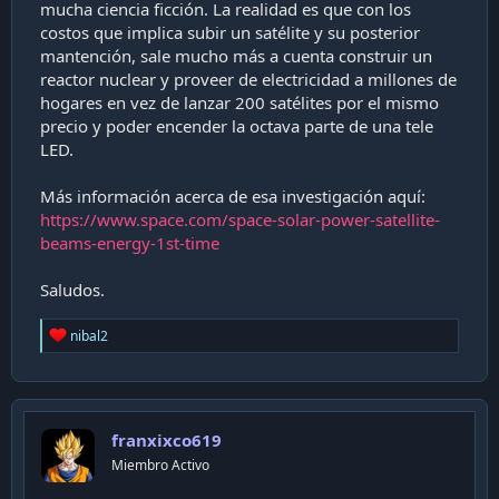
mucha ciencia ficción. La realidad es que con los
costos que implica subir un satélite y su posterior
mantención, sale mucho más a cuenta construir un
reactor nuclear y proveer de electricidad a millones de
hogares en vez de lanzar 200 satélites por el mismo
precio y poder encender la octava parte de una tele
LED.
Más información acerca de esa investigación aquí:
https://www.space.com/space-solar-power-satellite-
beams-energy-1st-time
Saludos.
R
nibal2
e
a
c
t
i
franxixco619
o
n
Miembro Activo
s
: