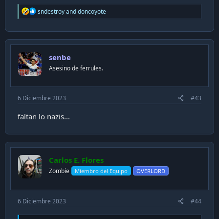
R
sndestroy
and
doncoyote
e
a
c
t
i
senbe
o
n
Asesino de ferrules.
s
:
6 Diciembre 2023
#43
faltan lo nazis...
Carlos E. Flores
Zombie
Miembro del Equipo
OVERLORD
6 Diciembre 2023
#44