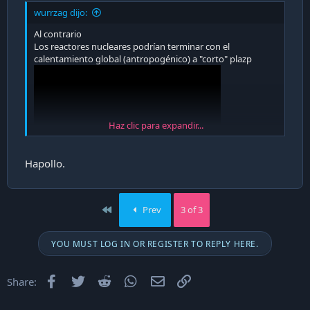
wurrzag dijo:
Al contrario
Los reactores nucleares podrían terminar con el
calentamiento global (antropogénico) a "corto" plazp
Haz clic para expandir...
Hapollo.
First
Prev
3 of 3
YOU MUST LOG IN OR REGISTER TO REPLY HERE.
Facebook
Twitter
Reddit
WhatsApp
Email
Enlace
Share: