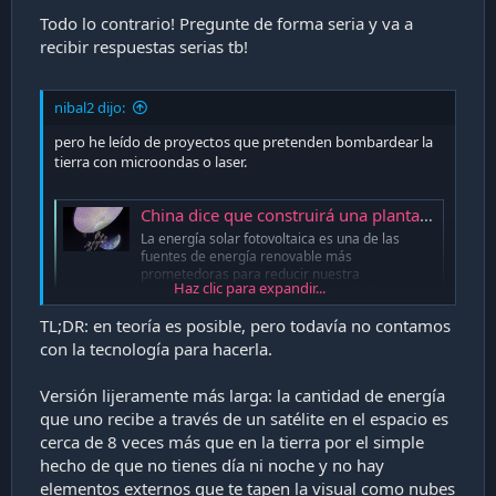
Todo lo contrario! Pregunte de forma seria y va a
recibir respuestas serias tb!
nibal2 dijo:
pero he leído de proyectos que pretenden bombardear la
tierra con microondas o laser.
China dice que construirá una planta solar en el espacio: así es como planea transmitir la energía a la Tierra
La energía solar fotovoltaica es una de las
fuentes de energía renovable más
prometedoras para reducir nuestra
Haz clic para expandir...
dependencia de los combustibles fósiles. En el...
www.xataka.com
TL;DR: en teoría es posible, pero todavía no contamos
con la tecnología para hacerla.
La idea era recibir energía solar desde el espacio, pero en
su momento recuerdo la noticia por la pataleta de algunos
Versión lijeramente más larga: la cantidad de energía
gringos diciendo que el satélite podía ser usado como
que uno recibe a través de un satélite en el espacio es
arma láser desde el espacio.
cerca de 8 veces más que en la tierra por el simple
hecho de que no tienes día ni noche y no hay
No pude buscar información técnica decente para
elementos externos que te tapen la visual como nubes
informarme bien, es un proyecto que está en investigación