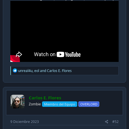
R
unreal4u
,
eol
and
Carlos E. Flores
e
a
c
t
i
Carlos E. Flores
o
n
Zombie
Miembro del Equipo
OVERLORD
s
:
9 Diciembre 2023
#52