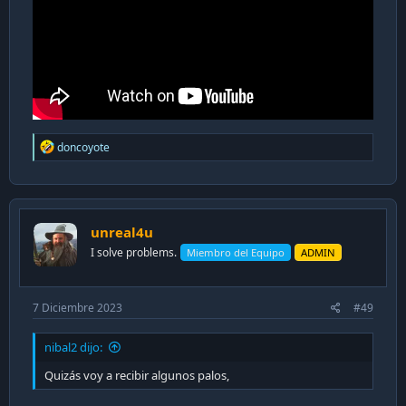
R
doncoyote
e
a
c
t
i
unreal4u
o
n
I solve problems.
Miembro del Equipo
ADMIN
s
:
7 Diciembre 2023
#49
nibal2 dijo:
Quizás voy a recibir algunos palos,