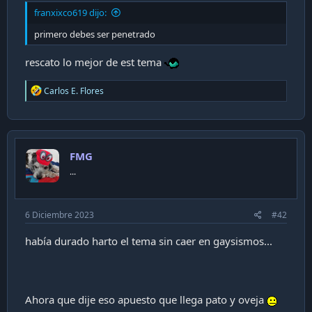
a
franxixco619 dijo:
c
i
primero debes ser penetrado
ó
n
rescato lo mejor de est tema
R
Carlos E. Flores
e
a
c
t
i
FMG
o
n
...
s
:
6 Diciembre 2023
#42
había durado harto el tema sin caer en gaysismos...
Ahora que dije eso apuesto que llega pato y oveja