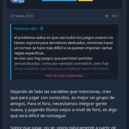
27 Mayo 2020
#27
Patomax dijo:
el problema radica es que casi todos los juegos nuevos no
tienen soporte para servidores dedicados, entonces hacer
un torneo se hace más difícil si se quieren imponer ciertas
reglas especificas.
en ese caso hay juegos que permiten partidas
personalizadas, como por ejemplo overwatch, pero hay
otras variables que hay que considerar (como el precio).
y siendo sinceros uno prefiere jugar con gente "conocida"
Haz clic para expandir...
en vez de un montón de cabros chicos gritando por el
micrófono puras weas.
ya se que estamos viejos pero por lo menos somos
Dejando de lado las variables que mencionas, creo
educados
que para jugar con conocidos, es mejor un grupo de
amigos. Para el foro, necesitamos integrar gente
con respecto al juego, el insane nunca lo jugue en linea,
nueva, y jugando títulos viejos a nivel de foro, es algo
pero recuerdo que era bastante entretenido, tengo que
que será difícil de conseguir.
conseguirmelo completo eso si. Una alternativa parecida
puede ser el flatout 2.
Sobre que jugar, no sé, opino básicamente a partir de