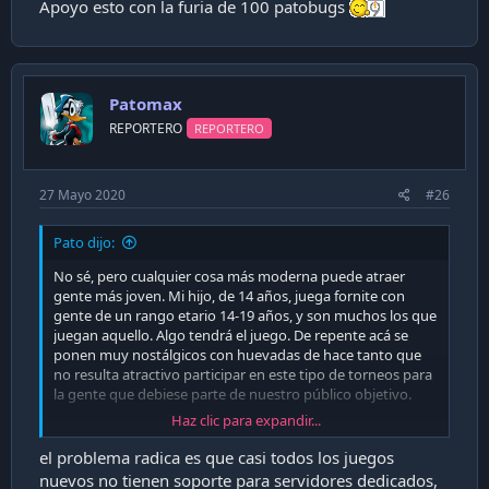
Apoyo esto con la furia de 100 patobugs
Patomax
REPORTERO
REPORTERO
27 Mayo 2020
#26
Pato dijo:
No sé, pero cualquier cosa más moderna puede atraer
gente más joven. Mi hijo, de 14 años, juega fornite con
gente de un rango etario 14-19 años, y son muchos los que
juegan aquello. Algo tendrá el juego. De repente acá se
ponen muy nostálgicos con huevadas de hace tanto que
no resulta atractivo participar en este tipo de torneos para
la gente que debiese parte de nuestro público objetivo.
Haz clic para expandir...
Volviendo al tema, hasta un torneo de PES o Fifa resultaría
interesante. No vayan a proponer winning eleven 3,
el problema radica es que casi todos los juegos
quedaríamos en las mismas.
nuevos no tienen soporte para servidores dedicados,