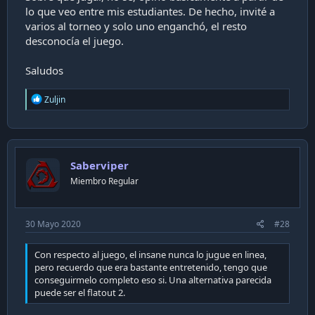
lo que veo entre mis estudiantes. De hecho, invité a
varios al torneo y solo uno enganchó, el resto
desconocía el juego.
Saludos
R
Zuljin
e
a
c
t
i
Saberviper
o
n
Miembro Regular
s
:
30 Mayo 2020
#28
Con respecto al juego, el insane nunca lo jugue en linea,
pero recuerdo que era bastante entretenido, tengo que
conseguirmelo completo eso si. Una alternativa parecida
puede ser el flatout 2.