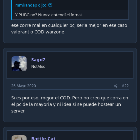
i
mmirandap dijo:
ó
Y PUBG no? Nunca entendí el fornai
n
ese corre mal en cualquier pc, seria mejor en ese caso
valorant o COD warzone
Sago7
NotMod
26 Mayo 2020
#22
Si es por eso, mejor el COD. Pero no creo que corra en
el pc de la mayoria y ni idea si se puede hostear un
server
Battle-Cat