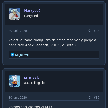
Harryccó
HarryLord
30 Junio 2020
#38
Yo actualizado cualquiera de estos masivos y juego a
cada rato Apex Legends, PUBG, o Dota 2.
R
Miguelwill
e
a
c
t
i
sr_meck
o
n
a.k.a chikogollo
s
:
30 Junio 2020
#39
vamos con Worms W.M.D