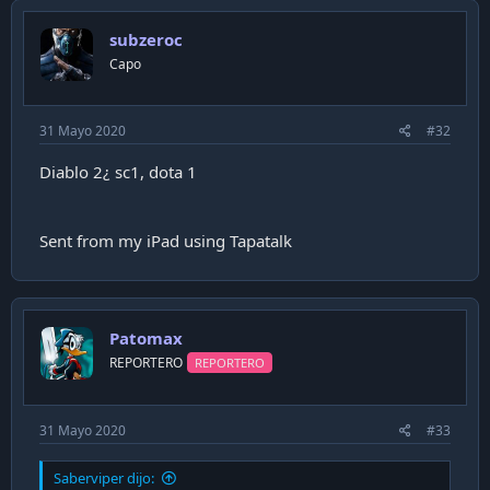
subzeroc
Capo
31 Mayo 2020
#32
Diablo 2¿ sc1, dota 1
Sent from my iPad using Tapatalk
Patomax
REPORTERO
REPORTERO
31 Mayo 2020
#33
Saberviper dijo: