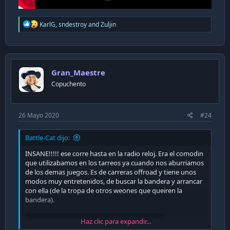
R
KarlG
,
sndestroy
and
Zuljin
e
a
c
t
i
Gran_Maestre
o
n
Copuchento
s
:
26 Mayo 2020
#24
Battle-Cat dijo:
INSANE!!!!! ese corre hasta en la radio reloj. Era el comodin
que utilizabamos en los tarreos ya cuando nos aburriamos
de los demas juegos. Es de carreras offroad y tiene unos
modos muy entretenidos, de buscar la bandera y arrancar
con ella (de la tropa de otros weones que queiren la
bandera).
Haz clic para expandir...