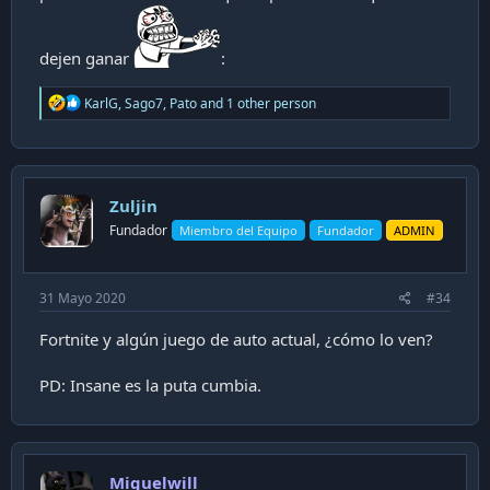
dejen ganar
:
R
KarlG
,
Sago7
,
Pato
and 1 other person
e
a
c
t
i
Zuljin
o
n
Fundador
Miembro del Equipo
Fundador
ADMIN
s
:
31 Mayo 2020
#34
Fortnite y algún juego de auto actual, ¿cómo lo ven?
PD: Insane es la puta cumbia.
Miguelwill