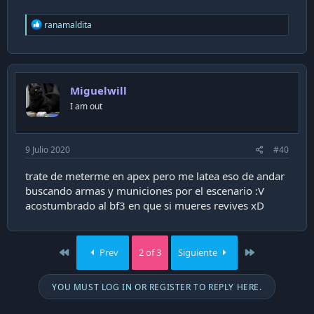
R
ranamaldita
e
a
c
t
i
Miguelwill
o
n
I am out
s
:
9 Julio 2020
#40
trate de meterme en apex pero me latea eso de andar
buscando armas y municiones por el escenario :V
acostumbrado al bf3 en que si mueres revives xD
First
Last
Prev
2 of 3
Siguiente
YOU MUST LOG IN OR REGISTER TO REPLY HERE.