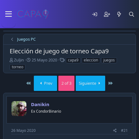
Juegos PC
Elección de juego de torneo Capa9
E
F
T
Zuljin
25 Mayo 2020
capa9
eleccion
juegos
m
e
a
torneo
p
c
g
e
h
s
z
a
First
Last
Prev
2 of 3
Siguiente
ó
d
e
e
l
p
Danikin
t
u
e
b
Ex CondorBinario
m
l
a
i
c
26 Mayo 2020
#21
a
c