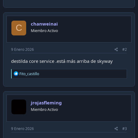
a
c
t
i
chanweinai
o
C
n
Miembro Activo
s
:
9 Enero 2026
#2
destilda core service .está más arriba de skyway
R
Fito_castillo
e
a
c
t
i
jrojasfleming
o
n
Miembro Activo
s
:
9 Enero 2026
#3