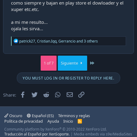
como siempre y bajan en play store el dowloader y el
xuper etc.etc.
a mi me resulto...
ojala les sirva...
R
patrick27
,
Cristian.Iqq
,
Gerrancio
and 3 others
e
a
c
t
Last
1 of 7
Siguiente
i
o
n
YOU MUST LOG IN OR REGISTER TO REPLY HERE.
s
:
Facebook
Twitter
Reddit
WhatsApp
Email
Enlace
Share:
Oscuro
Español (ES)
Términos y reglas
Política de privacidad
Ayuda
Inicio
R
S
®
Community platform by XenForo
© 2010-2022 XenForo Ltd.
S
Traducción al Español por XenSoporte.
|
Media embeds via s9e/MediaSites