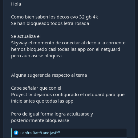
a
Hola
c
i
Como bien saben los decos evo 32 gb 4k
ó
Se han bloqueado todos letra rosada
n
Se actualiza el
Skyway el momento de conectar al deco a la corriente
hemos bloquedo casi todas las app con el netguard
pero aun asi se bloquea
Alguna sugerencia respecto al tema
Cabe señalar que con el
Proyect tv dejamos configurado el netguard para que
inicie antes que todas las app
Pero de igual forma logra actulizarse y
posteriormente bloquearse
R
Juanfra Battō
and
javi⁴²⁰
e