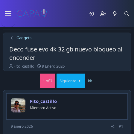
Gadgets
Deco fuse evo 4k 32 gb nuevo bloqueo al
encender
E
F
Fito_castillo
9 Enero 2026
m
e
p
c
Last
1 of 7
Siguiente
e
h
z
a
ó
d
e
e
Fito_castillo
l
p
Miembro Activo
t
u
e
b
m
l
a
i
9 Enero 2026
#1
c