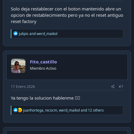
Solo deja restablecer con el boton mantenido abre un
opcion de restablecimiento pero ya no el reset antiguo
reset factory
R
julipis
and
werd_maikol
e
a
c
t
i
Fito_castillo
o
n
Miembro Activo
s
:
17 Enero 2026
#7
Ya tengo la solucion hablenme 👍🏻
R
juanhortega
,
nicocm
,
werd_maikol
and 12 others
e
a
c
t
i