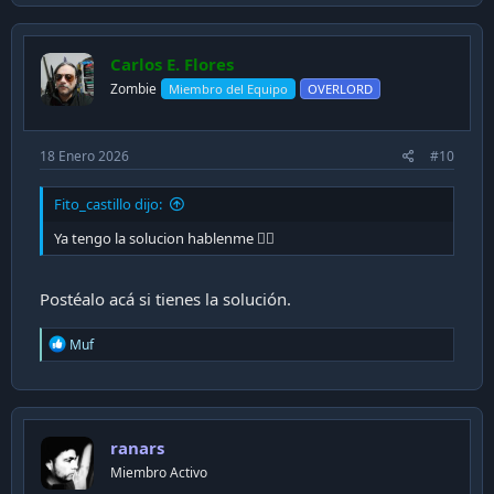
Carlos E. Flores
Zombie
Miembro del Equipo
OVERLORD
18 Enero 2026
#10
Fito_castillo dijo:
Ya tengo la solucion hablenme 👍🏻
Postéalo acá si tienes la solución.
R
Muf
e
a
c
t
i
ranars
o
n
Miembro Activo
s