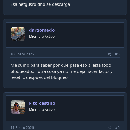
Esa netgusrd dnd se descarga
Alguna sugerencia respecto al tema
Cabe señalar que con el
Proyect tv dejamos configurado el netguard para que
dargomedo
inicie antes que todas las app
Miembro Activo
Pero de igual forma logra actulizarse y posteriormente
bloquearse
10 Enero 2026
#5
Me sumo para saber por que pasa eso si esta todo
bloqueado.... otra cosa ya no me deja hacer factory
reset.... despues del bloqueo
Fito_castillo
Miembro Activo
11 Enero 2026
#6