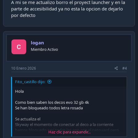
A mi se me actualizo borro el proyect launcher y en la
parte de accesibilidad ya no esta la opcion de dejarlo
por defecto
logan
Miembro Activo
10 Enero 2026
#4
Fito_castillo dijo:
Hola
Como bien saben los decos evo 32 gb 4k
Se han bloqueado todos letra rosada
Se actualiza el
Skyway el momento de conectar al deco a la corriente
hemos bloquedo casi todas las app con el netguard pero
Haz clic para expandir...
aun asi se bloquea