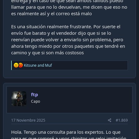
entrega y en caso de que sean ambos fallidos puedo
llamar para que no lo devuelvan, me dicen que eso no
es realmente así y el correo está malo
Es una situación realmente frustrante. Por suerte el
envío fue barato y el vendedor dijo que si se lo
reenvían puede volver a enviarlo sin problema, pero
ahora tengo miedo por otros paquetes que tendré en
camino y que si son más costosos
R
Kitsune
and
Muf
e
a
c
t
i
ftp
o
n
Capo
s
:
17 Noviembre 2025
#1.869
Hola. Tengo una consulta para los expertos. Lo que
pasa es que compré a unos chinitos un reloj imitación