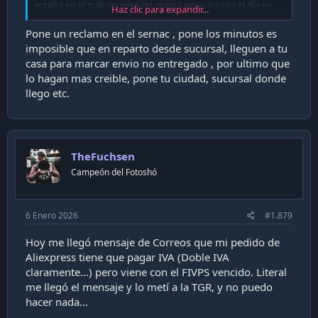
estaba en el trabajo pero mi mamá estuvo todo el día en
Haz clic para expandir...
casa así que es mentira que no había nadie. También, vivo
en un condominio y los guardias de porteria siempre han
Pone un reclamo en el sernac , pone los minutos es
recibido pedidos en caso de que no haya nadie, así que
imposible que en reparto desde sucursal, lleguen a tu
encuentra esa razón bastante poco creíble. Además, solo 1
casa para marcar envio no entregado , por ultimo que
minuto de diferencia entre salida a reparto y no entrega?
lo hagan mas creible, pone tu ciudad, sucursal donde
Sin contar que el correo de "tu envío salió a reparto" me
llego etc.
llegó 2 horas después de la no entrega...
Al llamar para preguntar qué se puede hacer me dicen que
absolutamente nada, que si o si van a volver a enviarlo al
remitente lo antes posible aunque lo reclame o vaya
TheFuchsen
personalmete a la sucursal. Hablé con 2 personas y ambas
dijeron lo mismo. Cuando digo que el mismo correo dice
Campeón del Fotoshó
que hay 2 intentos de entrega y en caso de que sean
ambos fallidos puedo llamar para que no lo devuelvan, me
dicen que eso no es realmente así y el correo está malo
6 Enero 2026
#1.879
Es una situación realmente frustrante. Por suerte el envío
Hoy me llegó mensaje de Correos que mi pedido de
fue barato y el vendedor dijo que si se lo reenvían puede
Aliexpress tiene que pagar IVA (Doble IVA
volver a enviarlo sin problema, pero ahora tengo miedo
claramente...) pero viene con el FIVPS vencido. Literal
por otros paquetes que tendré en camino y que si son más
me llegó el mensaje y lo metí a la TGR, y no puedo
costosos
hacer nada...