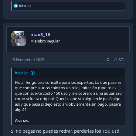
R
Kitsune
e
a
c
t
i
max3_16
o
n
Miembro Regular
s
:
19 Noviembre 2025
#1.871
ftp dijo:
Hola. Tengo una consulta para los expertos. Lo que pasa es
que compré a unos chinitos un reloj imitación (tipo rolex...)
que con suerte costó 150 usd y me cobraron una aduanazo
como si fuera original. Quería sabe si a alguien le pasó algo
así y que pasa si dejo esto ahí obviamente sin pago, pasará
algo??
Gracias.
Si no pagas no puedes retirar, perderias los 150 usd.