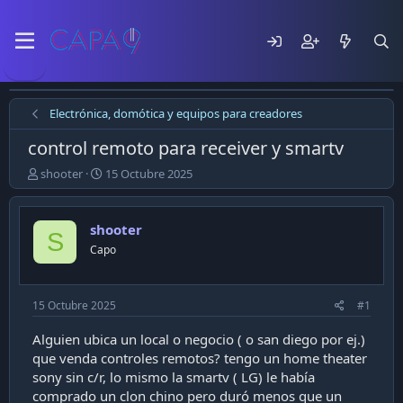
Electrónica, domótica y equipos para creadores
control remoto para receiver y smartv
E
F
shooter
15 Octubre 2025
m
e
p
c
e
h
shooter
S
z
a
Capo
ó
d
e
e
l
p
t
u
15 Octubre 2025
#1
e
b
m
l
Alguien ubica un local o negocio ( o san diego por ej.)
a
i
que venda controles remotos? tengo un home theater
c
sony sin c/r, lo mismo la smartv ( LG) le había
a
comprado un clon chino pero duró menos que un
c