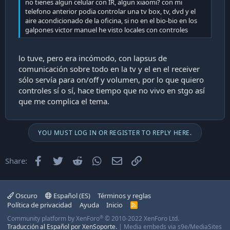
no tienes algun celular con IR, algun xiaomi? con mi
telefono anterior podia controlar una tv box, tv, dvd y el
aire acondicionado de la oficina, si no en el bio-bio en los
galpones victor manuel he visto locales con controles
lo tuve, pero era incómodo, con lapsus de
comunicación sobre todo en la tv y el en el receiver
sólo servía para on/off y volumen, por lo que quiero
controles sí o sí, hace tiempo que no vivo en stgo así
que me complica el tema.
YOU MUST LOG IN OR REGISTER TO REPLY HERE.
Facebook
Twitter
Reddit
WhatsApp
Email
Enlace
Share:
Oscuro
Español (ES)
Términos y reglas
Política de privacidad
Ayuda
Inicio
R
S
®
Community platform by XenForo
© 2010-2022 XenForo Ltd.
S
Traducción al Español por XenSoporte.
|
Media embeds via s9e/MediaSites