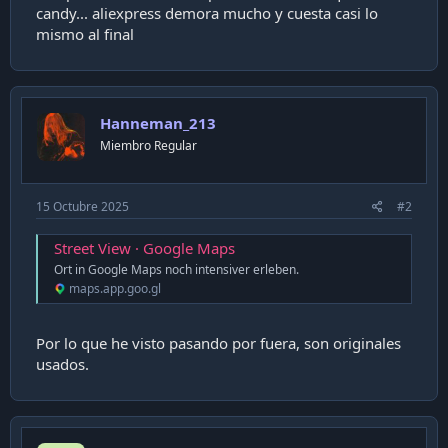
candy... aliexpress demora mucho y cuesta casi lo
i
ó
mismo al final
n
Hanneman_213
Miembro Regular
15 Octubre 2025
#2
Street View · Google Maps
Ort in Google Maps noch intensiver erleben.
maps.app.goo.gl
Por lo que he visto pasando por fuera, son originales
usados.