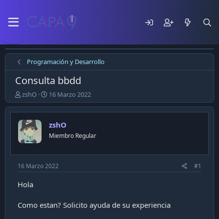
Programación y Desarrollo
Consulta bbdd
E
F
zshO
16 Marzo 2022
m
e
p
c
e
h
zshO
z
a
Miembro Regular
ó
d
e
e
l
p
t
u
16 Marzo 2022
#1
e
b
m
l
Hola
a
i
c
Como estan? Solicito ayuda de su experiencia
a
c