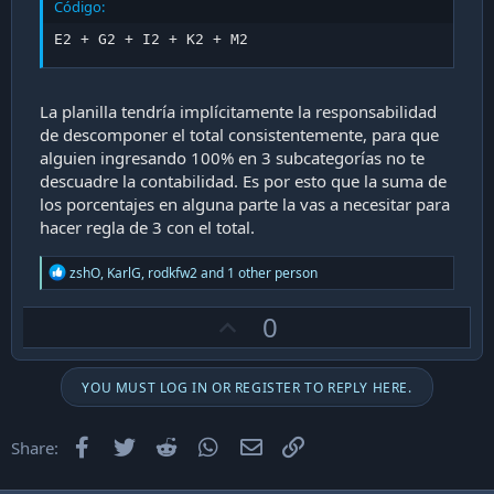
Código:
E2 + G2 + I2 + K2 + M2
La planilla tendría implícitamente la responsabilidad
de descomponer el total consistentemente, para que
alguien ingresando 100% en 3 subcategorías no te
descuadre la contabilidad. Es por esto que la suma de
los porcentajes en alguna parte la vas a necesitar para
hacer regla de 3 con el total.
R
zshO
,
KarlG
,
rodkfw2
and 1 other person
e
a
U
0
c
t
p
i
v
o
YOU MUST LOG IN OR REGISTER TO REPLY HERE.
n
o
s
t
:
Facebook
Twitter
Reddit
WhatsApp
Email
Enlace
Share:
e