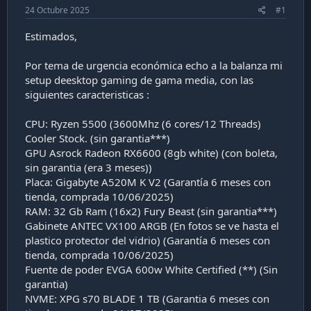
m
l
24 Octubre 2025
#1
a
i
c
Estimados,
a
c
Por tema de urgencia económica echo a la balanza mi
i
setup deesktop gaming de gama media, con las
ó
n
siguientes caracteristicas :
CPU: Ryzen 5500 (3600Mhz (6 cores/12 Threads)
Cooler Stock. (sin garantia***)
GPU Asrock Radeon RX6600 (8gb white) (con boleta,
sin garantia (era 3 meses))
Placa: Gigabyte A520M K V2 (Garantía 6 meses con
tienda, comprada 10/06/2025)
RAM: 32 Gb Ram (16x2) Fury Beast (sin garantia***)
Gabinete ANTEC VX100 ARGB (En fotos se ve hasta el
plastico protector del vidrio) (Garantía 6 meses con
tienda, comprada 10/06/2025)
Fuente de poder EVGA 600w White Certified (**) (Sin
garantia)
NVME: XPG s70 BLADE 1 TB (Garantia 6 meses con