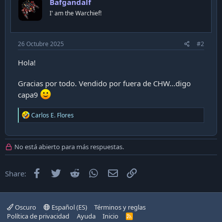
Bafgandalf
o
n
I' am the Warchief!
s
:
26 Octubre 2025
#2
Hola!
Gracias por todo. Vendido por fuera de CHW...digo
capa9
R
Carlos E. Flores
e
a
c
t
No está abierto para más respuestas.
i
o
n
Facebook
Twitter
Reddit
WhatsApp
Email
Enlace
Share:
s
:
Oscuro
Español (ES)
Términos y reglas
Política de privacidad
Ayuda
Inicio
R