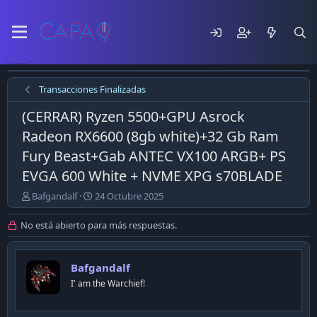
Transacciones Finalizadas
(CERRAR) Ryzen 5500+GPU Asrock
Radeon RX6600 (8gb white)+32 Gb Ram
Fury Beast+Gab ANTEC VX100 ARGB+ PS
EVGA 600 White + NVME XPG s70BLADE
E
F
Bafgandalf
24 Octubre 2025
m
e
p
c
No está abierto para más respuestas.
e
h
z
a
ó
d
Bafgandalf
e
e
I' am the Warchief!
l
p
t
u
e
b