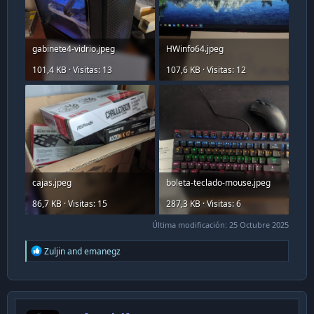
gabinete4-vidrio.jpeg
HWinfo64.jpeg
101,4 KB · Visitas: 13
107,6 KB · Visitas: 12
cajas.jpeg
boleta-teclado-mouse.jpeg
86,7 KB · Visitas: 15
287,3 KB · Visitas: 6
Última modificación:
25 Octubre 2025
R
Zuljin
and
emanegz
e
a
c
t
i